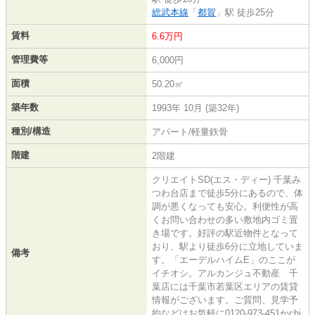
総武本線
「
都賀
」駅 徒歩25分
賃料
6.6万円
管理費等
6,000円
面積
50.20㎡
築年数
1993年 10月 (築32年)
種別/構造
アパート/軽量鉄骨
階建
2階建
クリエイトSD(エス・ディー) 千葉み
つわ台店まで徒歩5分にあるので、体
調が悪くなっても安心。利便性が高
くお問い合わせの多い敷地内ゴミ置
き場です。好評の駅近物件となって
おり、駅より徒歩6分に立地していま
備考
す。「エーデルハイムE」のここが
イチオシ。アルカンジュ不動産 千
葉店には千葉市若葉区エリアの賃貸
情報がございます。ご質問、見学予
約などはお気軽に0120-973-451かchi