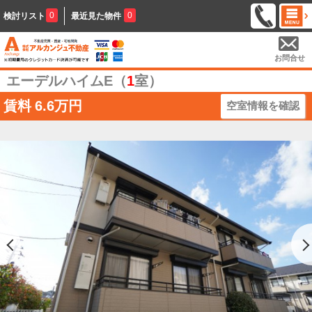
0
0
検討リスト
最近見た物件
お問合せ
エーデルハイムE（
1
室）
賃料
6.6万円
空室情報を確認