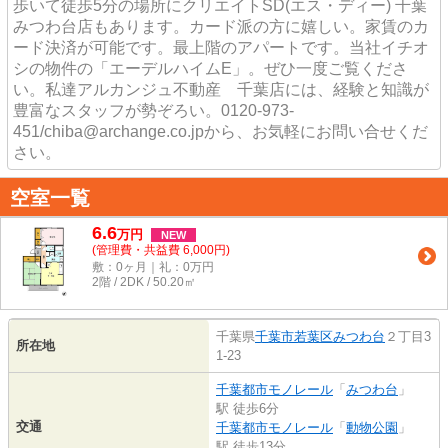
歩いて徒歩5分の場所にクリエイトSD(エス・ディー) 千葉
みつわ台店もあります。カード派の方に嬉しい。家賃のカ
ード決済が可能です。最上階のアパートです。当社イチオ
シの物件の「エーデルハイムE」。ぜひ一度ご覧くださ
い。私達アルカンジュ不動産 千葉店には、経験と知識が
豊富なスタッフが勢ぞろい。0120-973-
451/chiba@archange.co.jpから、お気軽にお問い合せくだ
さい。
空室一覧
6.6
万
円
NEW
(管理費・共益費 6,000円)
敷：0ヶ月｜礼：0万円
2階 / 2DK / 50.20㎡
千葉県
千葉市若葉区
みつわ台
２丁目3
所在地
1-23
千葉都市モノレール
「
みつわ台
」
駅 徒歩6分
交通
千葉都市モノレール
「
動物公園
」
駅 徒歩13分