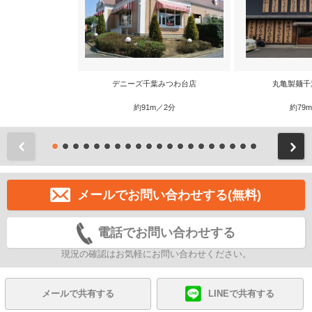
デニーズ千葉みつわ台店
丸亀製麺千
約91m／2分
約79
前
メールでお問い合わせする(無料)
電話でお問い合わせする
現況の確認はお気軽にお問い合わせください。
メールで共有する
LINEで共有する