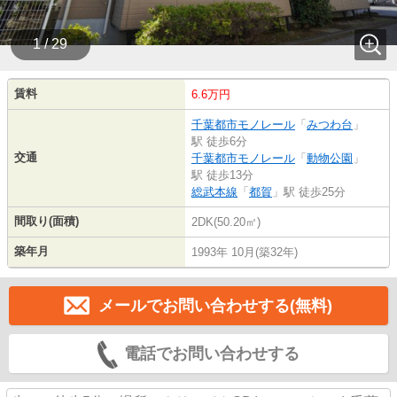
1 / 29
賃料
6.6万円
千葉都市モノレール
「
みつわ台
」
駅 徒歩6分
交通
千葉都市モノレール
「
動物公園
」
駅 徒歩13分
総武本線
「
都賀
」駅 徒歩25分
間取り(面積)
2DK(50.20㎡)
築年月
1993年 10月(築32年)
メールでお問い合わせする(無料)
電話でお問い合わせする