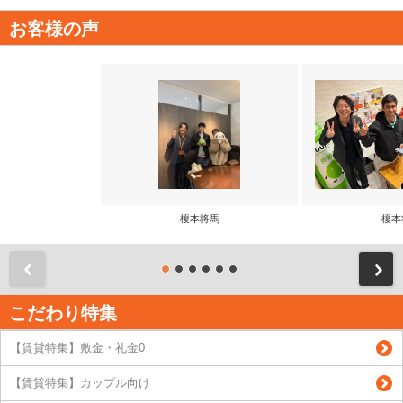
お客様の声
榎本将馬
榎本
前
こだわり特集
【賃貸特集】敷金・礼金0
【賃貸特集】カップル向け