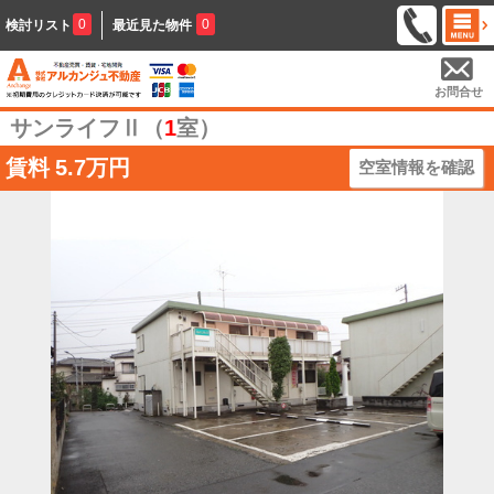
0
0
検討リスト
最近見た物件
お問合せ
サンライフⅡ（
1
室）
賃料
5.7万円
空室情報を確認