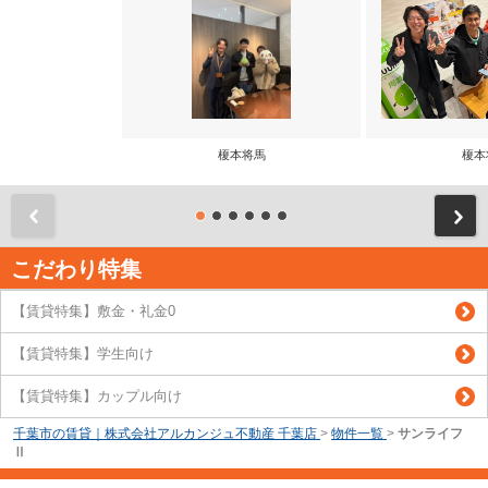
榎本将馬
榎本
前
こだわり特集
【賃貸特集】敷金・礼金0
【賃貸特集】学生向け
【賃貸特集】カップル向け
千葉市の賃貸｜株式会社アルカンジュ不動産 千葉店
>
物件一覧
>
サンライフ
Ⅱ