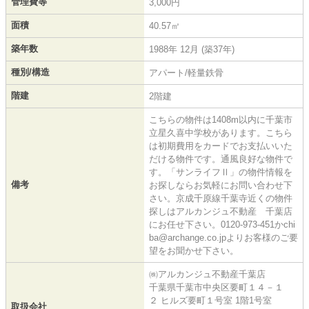
管理費等
3,000円
面積
40.57㎡
築年数
1988年 12月 (築37年)
種別/構造
アパート/軽量鉄骨
階建
2階建
こちらの物件は1408m以内に千葉市
立星久喜中学校があります。こちら
は初期費用をカードでお支払いいた
だける物件です。通風良好な物件で
す。「サンライフⅡ」の物件情報を
備考
お探しならお気軽にお問い合わせ下
さい。京成千原線千葉寺近くの物件
探しはアルカンジュ不動産 千葉店
にお任せ下さい。0120-973-451かchi
ba@archange.co.jpよりお客様のご要
望をお聞かせ下さい。
㈱アルカンジュ不動産千葉店
千葉県千葉市中央区要町１４－１
２ ヒルズ要町１号室 1階1号室
取扱会社