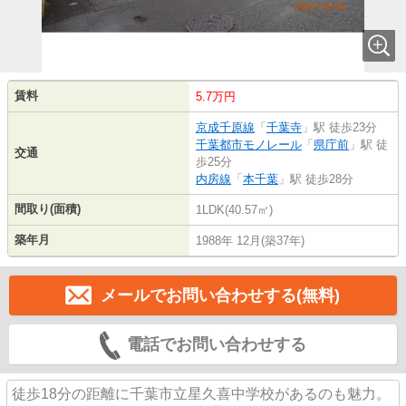
賃料
5.7万円
京成千原線
「
千葉寺
」駅 徒歩23分
千葉都市モノレール
「
県庁前
」駅 徒
交通
歩25分
内房線
「
本千葉
」駅 徒歩28分
間取り(面積)
1LDK(40.57㎡)
築年月
1988年 12月(築37年)
メールでお問い合わせする(無料)
電話でお問い合わせする
徒歩18分の距離に千葉市立星久喜中学校があるのも魅力。