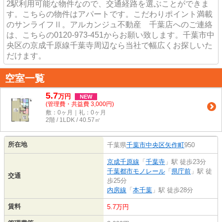
2駅利用可能な物件なので、交通経路を選ぶことができま
す。こちらの物件はアパートです。こだわりポイント満載
のサンライフⅡ。アルカンジュ不動産 千葉店へのご連絡
は、こちらの0120-973-451からお願い致します。千葉市中
央区の京成千原線千葉寺周辺なら当社で幅広くお探しいた
だけます。
空室一覧
5.7
万
円
NEW
(管理費・共益費 3,000円)
敷：0ヶ月｜礼：0ヶ月
2階 / 1LDK / 40.57㎡
所在地
千葉県
千葉市中央区
矢作町
950
京成千原線
「
千葉寺
」駅 徒歩23分
千葉都市モノレール
「
県庁前
」駅 徒
交通
歩25分
内房線
「
本千葉
」駅 徒歩28分
賃料
5.7万円