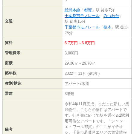
総武本線
「
都賀
」駅 徒歩7分
千葉都市モノレール
「
みつわ台
」
交通
駅 徒歩15分
千葉都市モノレール
「
桜木
」駅 徒歩
25分
賃料
6.7万円～6.8万円
管理費等
3,000円
面積
29.36㎡～29.70㎡
築年数
2022年 11月 (築3年)
種別/構造
アパート/木造
階建
3階建
令和4年11月完成、まだまだ新しい築
浅物件。こちらの物件はアパートで
す。行き先に応じて駅を選べる2駅利
用可能なアパートです。「シャン・
エトワール都賀」のここがイチオ
備考
シ。千葉市若葉区エリアの賃貸情報