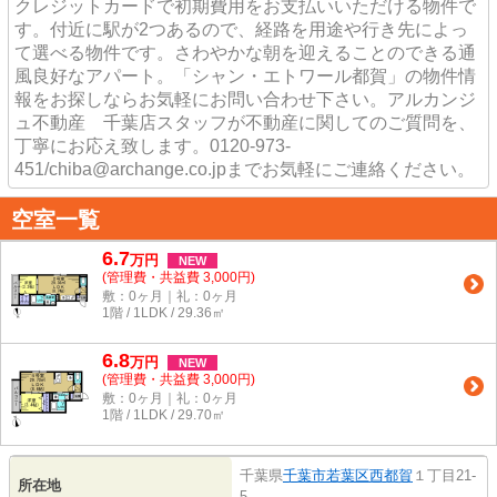
クレジットカードで初期費用をお支払いいただける物件で
す。付近に駅が2つあるので、経路を用途や行き先によっ
て選べる物件です。さわやかな朝を迎えることのできる通
風良好なアパート。「シャン・エトワール都賀」の物件情
報をお探しならお気軽にお問い合わせ下さい。アルカンジ
ュ不動産 千葉店スタッフが不動産に関してのご質問を、
丁寧にお応え致します。0120-973-
451/chiba@archange.co.jpまでお気軽にご連絡ください。
空室一覧
6.7
万
円
NEW
(管理費・共益費 3,000円)
敷：0ヶ月｜礼：0ヶ月
1階 / 1LDK / 29.36㎡
6.8
万
円
NEW
(管理費・共益費 3,000円)
敷：0ヶ月｜礼：0ヶ月
1階 / 1LDK / 29.70㎡
千葉県
千葉市若葉区
西都賀
１丁目21-
所在地
5