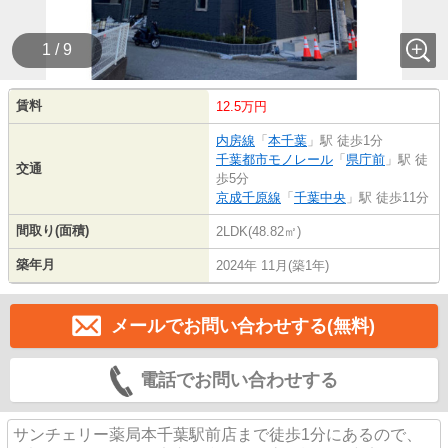
1 / 9
賃料
12.5万円
内房線
「
本千葉
」駅 徒歩1分
千葉都市モノレール
「
県庁前
」駅 徒
交通
歩5分
京成千原線
「
千葉中央
」駅 徒歩11分
間取り(面積)
2LDK(48.82㎡)
築年月
2024年 11月(築1年)
メールでお問い合わせする(無料)
電話でお問い合わせする
サンチェリー薬局本千葉駅前店まで徒歩1分にあるので、