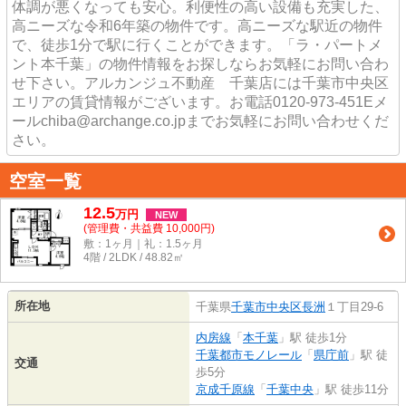
体調が悪くなっても安心。利便性の高い設備も充実した、
高ニーズな令和6年築の物件です。高ニーズな駅近の物件
で、徒歩1分で駅に行くことができます。「ラ・パートメ
ント本千葉」の物件情報をお探しならお気軽にお問い合わ
せ下さい。アルカンジュ不動産 千葉店には千葉市中央区
エリアの賃貸情報がございます。お電話0120-973-451Eメ
ールchiba@archange.co.jpまでお気軽にお問い合わせくだ
さい。
空室一覧
12.5
万
円
NEW
(管理費・共益費 10,000円)
敷：1ヶ月｜礼：1.5ヶ月
4階 / 2LDK / 48.82㎡
所在地
千葉県
千葉市中央区
長洲
１丁目29-6
内房線
「
本千葉
」駅 徒歩1分
千葉都市モノレール
「
県庁前
」駅 徒
交通
歩5分
京成千原線
「
千葉中央
」駅 徒歩11分