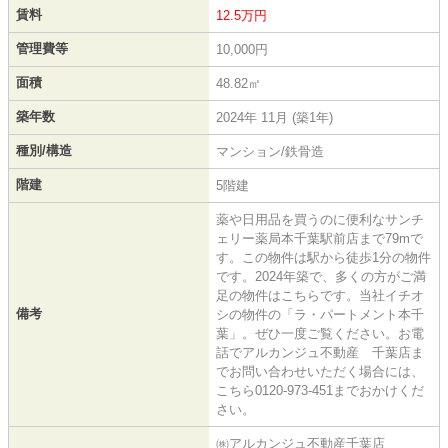
賃料
12.5万円
管理費等
10,000円
面積
48.82㎡
築年数
2024年 11月 (築1年)
種別/構造
マンション/鉄骨造
階建
5階建
薬や日用品を買うのに便利なサンチ
ェリー薬局本千葉駅前店まで79mで
す。この物件は駅から徒歩1分の物件
です。2024年築で、多くの方がご満
足の物件はこちらです。当社イチオ
備考
シの物件の「ラ・パートメント本千
葉」。ぜひ一度ご覧ください。お電
話でアルカンジュ不動産 千葉店ま
でお問い合わせいただく場合には、
こちら0120-973-451までおかけくだ
さい。
㈱アルカンジュ不動産千葉店