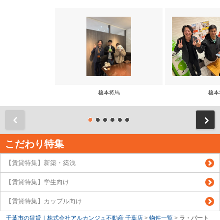
榎本将馬
榎本
前
こだわり特集
【賃貸特集】新築・築浅
【賃貸特集】学生向け
【賃貸特集】カップル向け
千葉市の賃貸｜株式会社アルカンジュ不動産 千葉店
>
物件一覧
>
ラ・パート