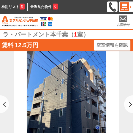
0
0
検討リスト
最近見た物件
お問合せ
ラ・パートメント本千葉（
1
室）
賃料
12.5万円
空室情報を確認