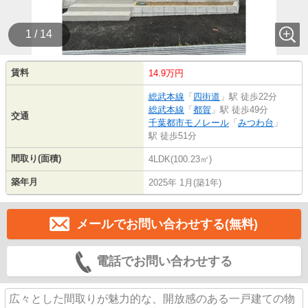
1 / 14
賃料
14.9万円
総武本線
「
四街道
」駅 徒歩22分
総武本線
「
都賀
」駅 徒歩49分
交通
千葉都市モノレール
「
みつわ台
」
駅 徒歩51分
間取り(面積)
4LDK(100.23㎡)
築年月
2025年 1月(築1年)
メールでお問い合わせする(無料)
電話でお問い合わせする
広々とした間取りが魅力的な、開放感のある一戸建ての物