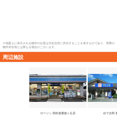
※地図上に表示される物件の位置は付近住所に所在することを表すものであり、実際の
物件所在地とは異なる場合がございます。
周辺施設
ローソン 四街道鹿放ヶ丘店
ゆで太郎 