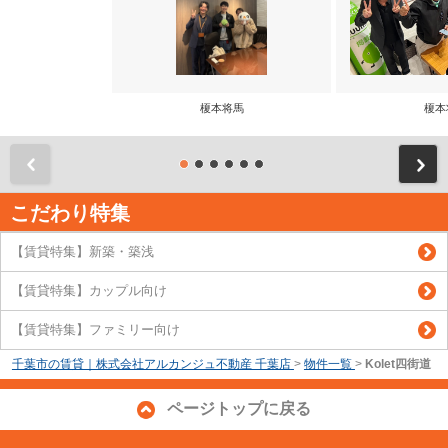
榎本将馬
榎本
前
こだわり特集
【賃貸特集】新築・築浅
【賃貸特集】カップル向け
【賃貸特集】ファミリー向け
千葉市の賃貸｜株式会社アルカンジュ不動産 千葉店
>
物件一覧
>
Kolet四街道
ページトップに戻る