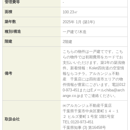
管理費等
-
面積
100.23㎡
築年数
2025年 1月 (築1年)
種別/構造
一戸建て/木造
階建
2階建
こちらの物件は一戸建てです。こち
らの物件では初期費用をカードでお
支払いいただけます。築1年の築浅物
件。新着情報：Kolet四街道の空室情
備考
報ならコチラ。アルカンジュ不動
産 千葉店には四街道市エリアの物
件情報が豊富にございます。電話012
0-973-451またはEメールchiba@arch
ange.co.jpまでご連絡ください。
㈱アルカンジュ不動産千葉店
千葉県千葉市中央区要町１４－１
２ ヒルズ要町１号室 1階1号室
取扱会社
TEL:0120-973-451
千葉県知事 (3) 第16458号