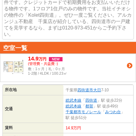
件です。クレジットカードで初期費用をお支払いいただけ
る物件です。1フロア1住戸のみの物件です。当社イチオシ
の物件の「Kolet四街道」。ぜひ一度ご覧ください。アルカ
ンジュ不動産 千葉店が紹介している、四街道市の一戸建
てを見学するなら、まずは0120-973-451からご予約下さ
い。
空室一覧
14.9
万
円
NEW
(管理費・共益費 -)
敷：1ヶ月｜礼：0ヶ月
1-2階 / 4LDK / 100.23㎡
所在地
千葉県
四街道市
大日
7-10
総武本線
「
四街道
」駅 徒歩22分
総武本線
「
都賀
」駅 徒歩49分
交通
千葉都市モノレール
「
みつわ台
」
駅 徒歩51分
賃料
14.9万円