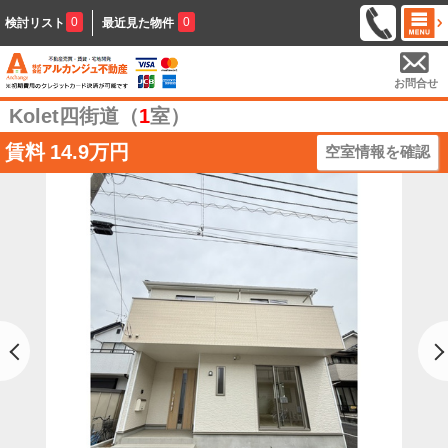
0
0
検討リスト
最近見た物件
お問合せ
Kolet四街道（
1
室）
賃料
14.9万円
空室情報を確認