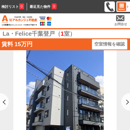
0
0
検討リスト
最近見た物件
お問合せ
La・Felice千葉登戸（
1
室）
賃料
15万円
空室情報を確認