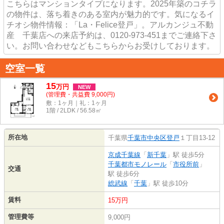
こちらはマンションタイプになります。2025年築のコチラ
の物件は、落ち着きのある室内が魅力的です。気になるイ
チオシ物件情報：「La・Felice登戸」。アルカンジュ不動
産 千葉店への来店予約は、0120-973-451までご連絡下さ
い。お問い合わせなどもこちらからお受けしております。
空室一覧
15
万
円
NEW
(管理費・共益費 9,000円)
敷：1ヶ月｜礼：1ヶ月
1階 / 2LDK / 56.58㎡
所在地
千葉県
千葉市中央区
登戸
１丁目13-12
京成千葉線
「
新千葉
」駅 徒歩5分
千葉都市モノレール
「
市役所前
」
交通
駅 徒歩6分
総武線
「
千葉
」駅 徒歩10分
賃料
15万円
管理費等
9,000円