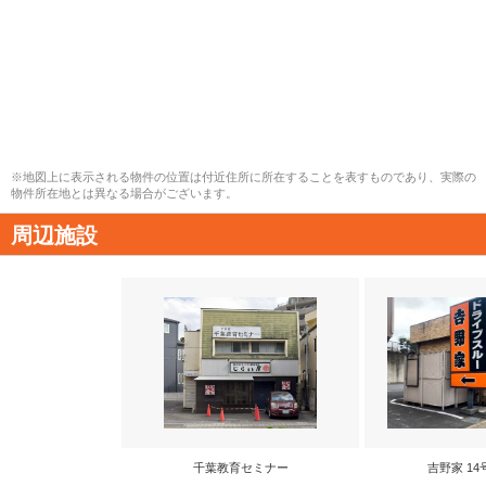
※地図上に表示される物件の位置は付近住所に所在することを表すものであり、実際の
物件所在地とは異なる場合がございます。
周辺施設
千葉教育セミナー
吉野家 1