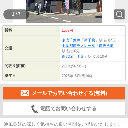
1 / 7
賃料
15万円
京成千葉線
「
新千葉
」駅 徒歩5分
千葉都市モノレール
「
市役所前
」
交通
駅 徒歩6分
総武線
「
千葉
」駅 徒歩10分
間取り(面積)
2LDK(56.58㎡)
築年月
2025年 3月(築1年)
メールでお問い合わせする(無料)
電話でお問い合わせする
通風良好の涼しく気持ちの良い空間をご提供いたします。