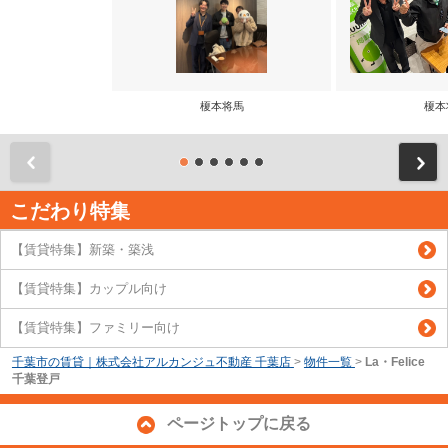
榎本将馬
榎本
前
こだわり特集
【賃貸特集】新築・築浅
【賃貸特集】カップル向け
【賃貸特集】ファミリー向け
千葉市の賃貸｜株式会社アルカンジュ不動産 千葉店
>
物件一覧
>
La・Felice
千葉登戸
ページトップに戻る