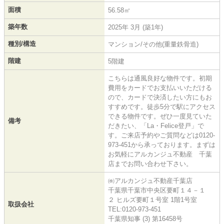
面積
56.58㎡
築年数
2025年 3月 (築1年)
種別/構造
マンション/その他(重量鉄骨造)
階建
5階建
こちらは通風良好な物件です。初期
費用をカードでお支払いいただける
ので、カードで決済したい方にもお
すすめです。徒歩5分で駅にアクセス
できる物件です。ぜひ一度見ていた
備考
だきたい、「La・Felice登戸」で
す。ご来店予約やご質問などは0120-
973-451から承っております。まずは
お気軽にアルカンジュ不動産 千葉
店までお問い合わせ下さい。
㈱アルカンジュ不動産千葉店
千葉県千葉市中央区要町１４－１
２ ヒルズ要町１号室 1階1号室
取扱会社
TEL:0120-973-451
千葉県知事 (3) 第16458号