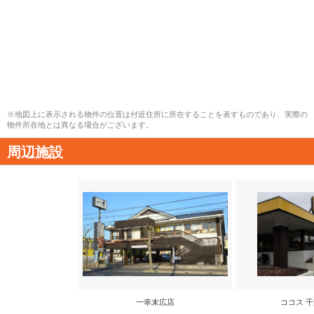
※地図上に表示される物件の位置は付近住所に所在することを表すものであり、実際の
物件所在地とは異なる場合がございます。
周辺施設
一幸末広店
ココス 