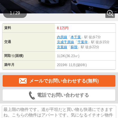
1 / 29
賃料
8.1万円
内房線
「
本千葉
」駅 徒歩7分
交通
京成千原線
「
千葉寺
」駅 徒歩15分
京葉線
「
蘇我
」駅 徒歩22分
間取り(面積)
1LDK(36.23㎡)
築年月
2019年 11月(築6年)
メールでお問い合わせする(無料)
電話でお問い合わせする
最上階の物件です。道が平坦だと買い物も快適にできます
ね。こちらの物件はアパートです。気になるイチオシ物件