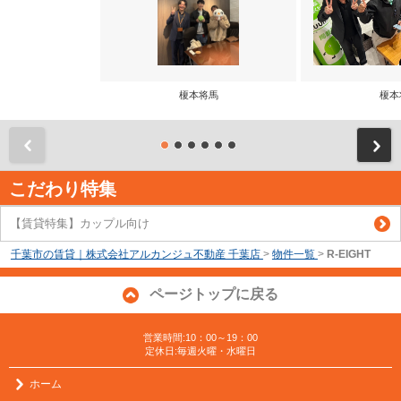
榎本将馬
榎本
前
こだわり特集
【賃貸特集】カップル向け
千葉市の賃貸｜株式会社アルカンジュ不動産 千葉店
>
物件一覧
>
R-EIGHT
ページトップに戻る
営業時間:10：00～19：00
定休日:毎週火曜・水曜日
ホーム