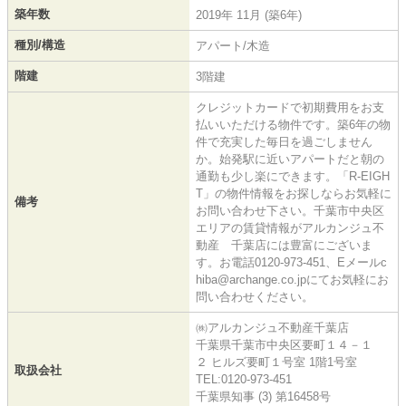
築年数
2019年 11月 (築6年)
種別/構造
アパート/木造
階建
3階建
クレジットカードで初期費用をお支
払いいただける物件です。築6年の物
件で充実した毎日を過ごしません
か。始発駅に近いアパートだと朝の
通勤も少し楽にできます。「R-EIGH
T」の物件情報をお探しならお気軽に
備考
お問い合わせ下さい。千葉市中央区
エリアの賃貸情報がアルカンジュ不
動産 千葉店には豊富にございま
す。お電話0120-973-451、Eメールc
hiba@archange.co.jpにてお気軽にお
問い合わせください。
㈱アルカンジュ不動産千葉店
千葉県千葉市中央区要町１４－１
２ ヒルズ要町１号室 1階1号室
取扱会社
TEL:0120-973-451
千葉県知事 (3) 第16458号