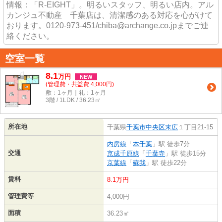
情報：「R-EIGHT」。明るいスタッフ、明るい店内。アル
カンジュ不動産 千葉店は、清潔感のある対応を心がけて
おります。0120-973-451/chiba@archange.co.jpまでご連
絡ください。
空室一覧
8.1
万
円
NEW
(管理費・共益費 4,000円)
敷：1ヶ月｜礼：1ヶ月
3階 / 1LDK / 36.23㎡
所在地
千葉県
千葉市中央区
末広
１丁目21-15
内房線
「
本千葉
」駅 徒歩7分
交通
京成千原線
「
千葉寺
」駅 徒歩15分
京葉線
「
蘇我
」駅 徒歩22分
賃料
8.1万円
管理費等
4,000円
面積
36.23㎡