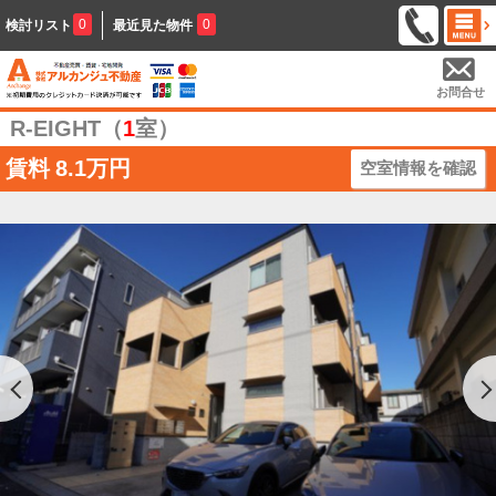
0
0
検討リスト
最近見た物件
お問合せ
R-EIGHT（
1
室）
賃料
8.1万円
空室情報を確認