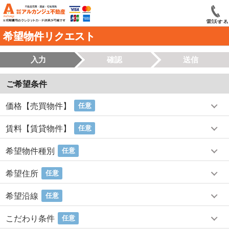
電話する
希望物件リクエスト
入力
確認
送信
ご希望条件
価格【売買物件】
任意
賃料【賃貸物件】
任意
希望物件種別
任意
希望住所
任意
希望沿線
任意
こだわり条件
任意