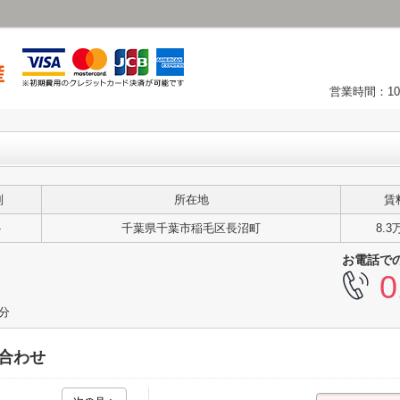
営業時間：10
別
所在地
賃
ト
千葉県千葉市稲毛区長沼町
8.3
お電話で
0
2分
合わせ