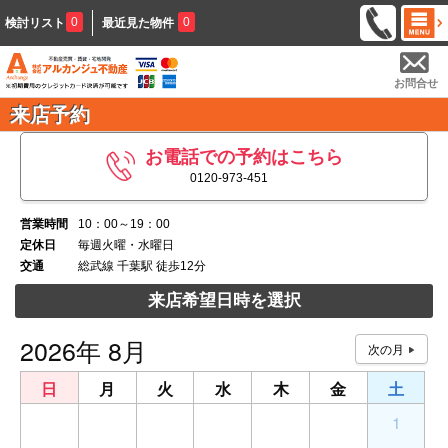
0
0
検討リスト
最近見た物件
お問合せ
来店予約
お電話での予約はこちら
0120-973-451
営業時間
10：00～19：00
定休日
毎週火曜・水曜日
交通
総武線 千葉駅 徒歩12分
来店希望日時を選択
2026年 8月
日
月
火
水
木
金
土
26
27
28
29
30
31
1