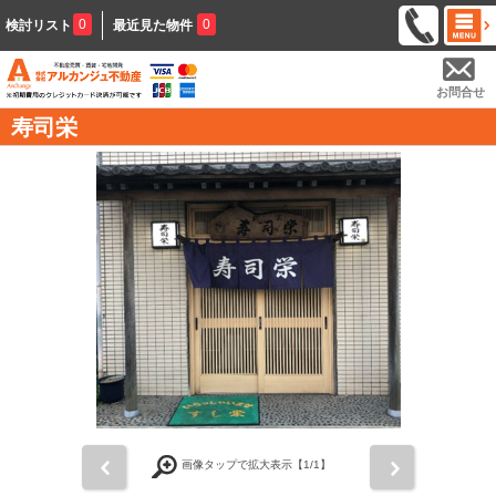
0
0
検討リスト
最近見た物件
お問合せ
寿司栄
前
次
画像タップで拡大表示【
1
/1】