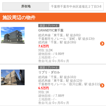
所在地
千葉県千葉市中央区道場北２丁目3-8
施設周辺の物件
賃貸｜アパート
GRANDTIC東千葉
総武本線「東千葉」駅 徒歩8分
千葉都市モノレール「栄町」駅 徒歩13分
総武線「千葉」駅 徒歩19分
7.6万円
間取:
1LDK
建物面積:
- / 9.89坪
土地面積:
- / -
敷金/礼金:
0ヶ月/0ヶ月
賃貸｜アパート
リブリ・ダロル
総武線「千葉」駅 徒歩16分
総武本線「東千葉」駅 徒歩12分
千葉都市モノレール「葭川公園」駅 徒歩11分
6.5万円
間取:
1K
建物面積:
- / 7.88坪
土地面積:
- / -
敷金/礼金:
0ヶ月/0ヶ月