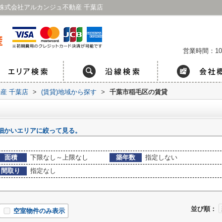
株式会社アルカンジュ不動産 千葉店
営業時間：10
産 千葉店
>
(賃貸)地域から探す
>
千葉市稲毛区の賃貸
細かいエリアに絞って見る。
面積
下限なし～上限なし
築年数
指定しない
間取り
指定なし
並び順：
空室物件のみ表示