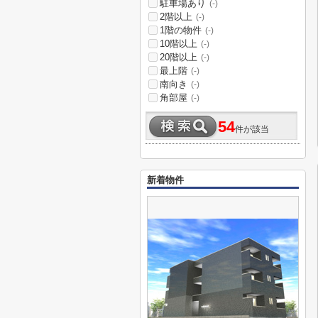
駐車場あり
(-)
2階以上
(-)
1階の物件
(-)
10階以上
(-)
20階以上
(-)
最上階
(-)
南向き
(-)
角部屋
(-)
54
件が該当
新着物件