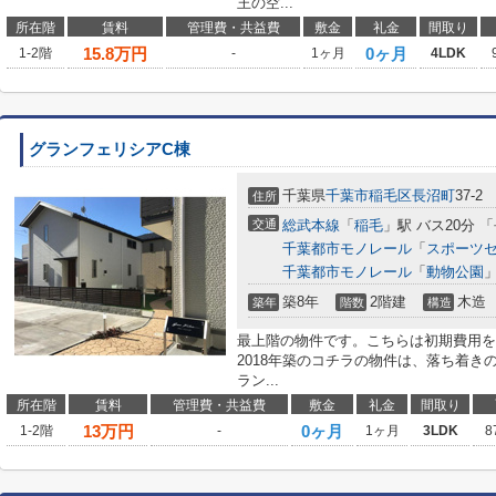
王の空...
所在階
賃料
管理費・共益費
敷金
礼金
間取り
15.8
万円
0ヶ月
1-2階
-
1ヶ月
4LDK
グランフェリシアC棟
千葉県
千葉市稲毛区
長沼町
37-2
住所
交通
総武本線
「
稲毛
」駅 バス20分 
千葉都市モノレール
「
スポーツ
千葉都市モノレール
「
動物公園
」
築8年
2階建
木造
築年
階数
構造
最上階の物件です。こちらは初期費用を
2018年築のコチラの物件は、落ち着
ラン...
所在階
賃料
管理費・共益費
敷金
礼金
間取り
13
万円
0ヶ月
1-2階
-
1ヶ月
3LDK
8