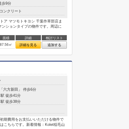
徒歩9分
コンクリート
トア マツモトキヨシ 千葉作草部店ま
なマンションタイプの物件です。周辺に
面積
詳細
検討リスト
87.56㎡
詳細を見る
追加する
7
 「六方新田」 停歩6分
駅 徒歩41分
駅 徒歩38分
初期費用をお支払いいただける物件で
こちらです。新着情報：Kolet稲毛山