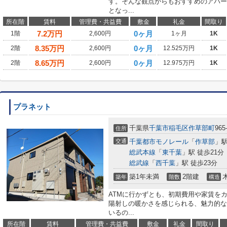
す。そんな観点からもおすすめのアパー
となっ...
所在階
賃料
管理費・共益費
敷金
礼金
間取り
7.2
万円
0ヶ月
1階
2,600円
1ヶ月
1K
8.35
万円
0ヶ月
2階
2,600円
12.525万円
1K
8.65
万円
0ヶ月
2階
2,600円
12.975万円
1K
プラネット
千葉県
千葉市稲毛区
作草部町
965
住所
交通
千葉都市モノレール
「
作草部
」駅
総武本線
「
東千葉
」駅 徒歩21分
総武線
「
西千葉
」駅 徒歩23分
築1年未満
2階建
築年
階数
構造
ATMに行かずとも、初期費用や家賃を
陽射しの暖かさを感じられる、魅力的な
いるの...
所在階
賃料
管理費・共益費
敷金
礼金
間取り