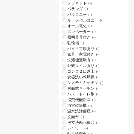
メゾネット
(-)
ベランダ
(-)
バルコニー
(-)
ルーフバルコニー
(-)
オール電化
(-)
エレベーター
(-)
照明器具付き
(-)
駐輪場
(-)
バイク置場あり
(-)
家具・家電付き
(-)
洗濯機置場有
(-)
外観タイル張り
(-)
コンロ２口以上
(-)
食器洗い乾燥機
(-)
システムキッチン
(-)
対面式キッチン
(-)
バス・トイレ別
(-)
追焚機能浴室
(-)
浴室乾燥機
(-)
温水洗浄便座
(-)
洗面台
(-)
洗髪洗面化粧台
(-)
シャワー
(-)
独立洗面台