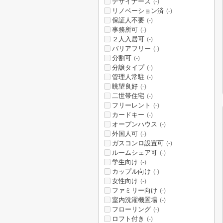
デザイナーズ
(-)
リノベーション済
(-)
保証人不要
(-)
事務所可
(-)
２人入居可
(-)
バリアフリー
(-)
分割可
(-)
分譲タイプ
(-)
管理人常駐
(-)
眺望良好
(-)
二世帯住宅
(-)
フリーレント
(-)
カードキー
(-)
オープンハウス
(-)
外国人可
(-)
ガスコンロ設置可
(-)
ルームシェア可
(-)
学生向け
(-)
カップル向け
(-)
女性向け
(-)
ファミリー向け
(-)
室内洗濯機置場
(-)
フローリング
(-)
ロフト付き
(-)