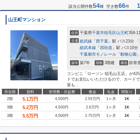
54
66
1-
該当公開件数
棟 空き数
件
山王町マンション
千葉県
千葉市稲毛区
山王町
358-1
住所
交通
総武線
「
西千葉
」駅 バス23分 
総武本線
「
四街道
」駅 バス10分
千葉都市モノレール
「
動物公園
」
築7年
3階建
鉄骨
築年
階数
構造
コンビニ「ローソン 稲毛山王店」が42
ドでお支払いいただけるので、カードで
策も...
所在階
賃料
管理費・共益費
敷金
礼金
間取り
5.1
万円
2階
4,500円
2.55万円
1ヶ月
1K
5.2
万円
3階
4,500円
2.6万円
1ヶ月
1K
5.5
万円
3階
4,500円
2.75万円
1ヶ月
1K