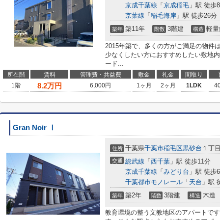
京成千葉線
「
京成稲毛
」駅 徒歩
京葉線
「
稲毛海岸
」駅 徒歩26分
築11年
3階建
軽量
築年
階数
構造
2015年築で、多くの方がご満足の物
少なくしたい方におすすめしたい敷地内
ード...
所在階
賃料
管理費・共益費
敷金
礼金
間取り
8.2
万円
1階
6,000円
1ヶ月
2ヶ月
1LDK
4
Gran Noir Ⅰ
千葉県
千葉市稲毛区
黒砂台
１丁目1
住所
交通
総武線
「
西千葉
」駅 徒歩11分
京成千葉線
「
みどり台
」駅 徒歩
千葉都市モノレール
「
天台
」駅 
築2年
3階建
木造
築年
階数
構造
教育環境の整う文教地区のアパートです