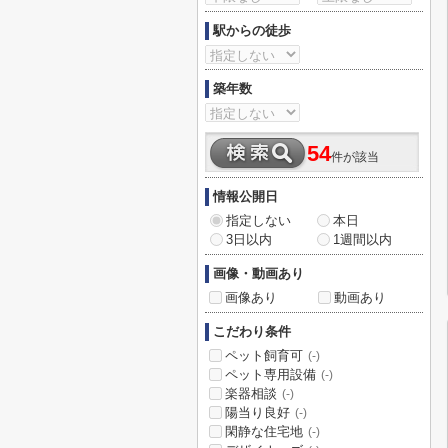
駅からの徒歩
築年数
54
件が該当
情報公開日
指定しない
本日
3日以内
1週間以内
画像・動画あり
画像あり
動画あり
こだわり条件
ペット飼育可
(-)
ペット専用設備
(-)
楽器相談
(-)
陽当り良好
(-)
閑静な住宅地
(-)