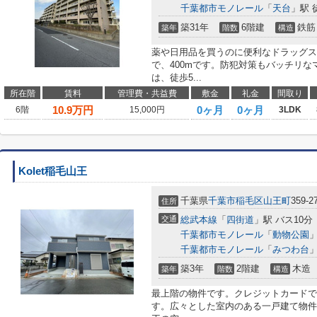
千葉都市モノレール
「
天台
」駅 
築31年
6階建
鉄筋
築年
階数
構造
薬や日用品を買うのに便利なドラッグス
で、400mです。防犯対策もバッチリ
は、徒歩5...
所在階
賃料
管理費・共益費
敷金
礼金
間取り
10.9
万円
0ヶ月
0ヶ月
6階
15,000円
3LDK
Kolet稲毛山王
千葉県
千葉市稲毛区
山王町
359-2
住所
交通
総武本線
「
四街道
」駅 バス10分
千葉都市モノレール
「
動物公園
」
千葉都市モノレール
「
みつわ台
」
築3年
2階建
木造
築年
階数
構造
最上階の物件です。クレジットカードで
す。広々とした室内のある一戸建て物件は