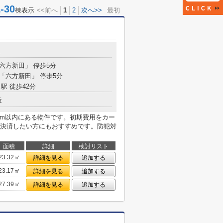
30
棟表示
<<前へ
1
2
次へ>>
最初
1
「六方新田」 停歩5分
 「六方新田」 停歩5分
駅 徒歩42分
造
5m以内にある物件です。初期費用をカー
決済したい方にもおすすめです。防犯対
面積
詳細
検討リスト
23.32㎡
詳細を見る
追加する
23.17㎡
詳細を見る
追加する
27.39㎡
詳細を見る
追加する