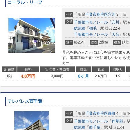
コーラル・リーフ
千葉県
千葉市稲毛区
穴川
３丁目
住所
交通
千葉都市モノレール
「
穴川
」駅 
総武線
「
稲毛
」駅 徒歩22分
千葉都市モノレール
「
天台
」駅 
築25年
2階建
鉄筋
築年
階数
構造
景色を眺めることには心を癒す効果があ
す。電車移動の多い方に嬉しい駅から徒
カー...
所在階
賃料
管理費・共益費
敷金
礼金
間取り
4.8
万円
0ヶ月
1階
3,000円
2.4万円
1K
テレパレス西千葉
千葉県
千葉市稲毛区
轟町
４丁目4-
住所
交通
千葉都市モノレール
「
作草部
」駅
総武線
「
西千葉
」駅 徒歩16分