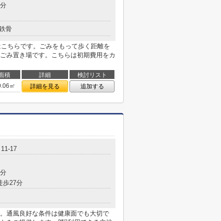
8分
鉄骨
件はこちらです。ごみをもって歩く距離を
ごみ置き場です。こちらは初期費用をカ
面積
詳細
検討リスト
0.06㎡
詳細を見る
追加する
1-17
6分
徒歩27分
。通風良好な条件は健康面でも大切で