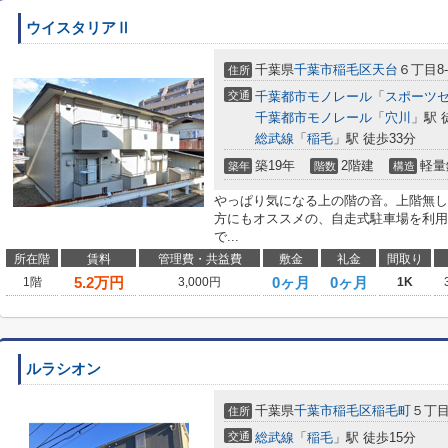
ウイスタリアⅡ
千葉県
千葉市稲毛区
天台
６丁目8-
住所
交通
千葉都市モノレール
「
スポーツ
千葉都市モノレール
「
穴川
」駅 
総武線
「
稲毛
」駅 徒歩33分
築19年
2階建
軽量
築年
階数
構造
やっぱり気になる上の階の音。上階無し
方にもオススメの、自走式駐車場を利用
で...
所在階
賃料
管理費・共益費
敷金
礼金
間取り
5.2
万円
0ヶ月
0ヶ月
1階
3,000円
1K
ルラシオン
千葉県
千葉市稲毛区
稲毛町
５丁目
住所
交通
総武線
「
稲毛
」駅 徒歩15分