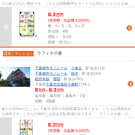
の心配が少ない物件です。こちらは初期費用をカードでお支払いいただける物件
なので、支払い手続きの手間...
8.3
万
円
(管理費・共益費 8,000円)
敷：0ヶ月｜礼：0ヶ月
所在階：4階
間取り：3LDK
面積：65.52㎡
ラフィネ小倉
賃貸｜マンション
千葉都市モノレール
「
小倉台
」駅 徒歩11分
千葉都市モノレール
「
桜木
」駅 徒歩16分
総武本線
「
都賀
」駅 徒歩29分
千葉県
千葉市若葉区
小倉町
1746-1
8
8.3
万円～
万円
築年数：築30年 ｜募集中：
2室
階数：4階建
家から420mのところに千葉市 若松公民館図書室があります。こちらは通風良好
な物件です。こちらの物件には自走式駐車場があります。「ラフィネ小倉」のこ
こがイチオシ。ご来店予約やご...
8.3
万
円
(管理費・共益費 8,500円)