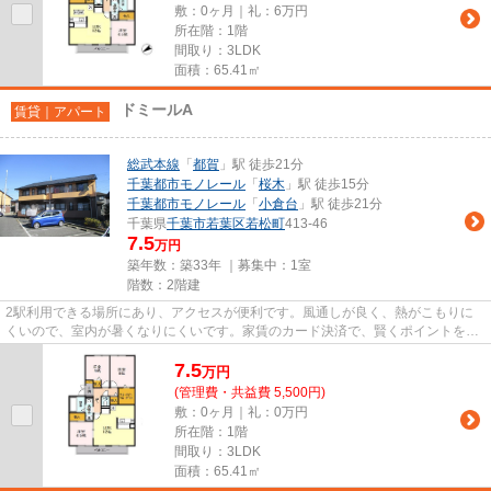
敷：0ヶ月｜礼：6万円
所在階：1階
間取り：3LDK
面積：65.41㎡
ドミールA
賃貸｜アパート
総武本線
「
都賀
」駅 徒歩21分
千葉都市モノレール
「
桜木
」駅 徒歩15分
千葉都市モノレール
「
小倉台
」駅 徒歩21分
千葉県
千葉市若葉区
若松町
413-46
7.5
万円
築年数：築33年 ｜募集中：
1室
階数：2階建
2駅利用できる場所にあり、アクセスが便利です。風通しが良く、熱がこもりに
くいので、室内が暑くなりにくいです。家賃のカード決済で、賢くポイントを貯
めませんか。当社イチオシの物...
7.5
万
円
(管理費・共益費 5,500円)
敷：0ヶ月｜礼：0万円
所在階：1階
間取り：3LDK
面積：65.41㎡