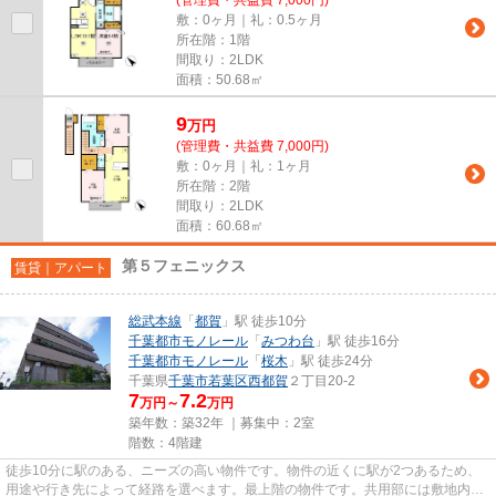
敷：0ヶ月｜礼：0.5ヶ月
所在階：1階
間取り：2LDK
面積：50.68㎡
9
万
円
(管理費・共益費 7,000円)
敷：0ヶ月｜礼：1ヶ月
所在階：2階
間取り：2LDK
面積：60.68㎡
第５フェニックス
賃貸｜アパート
総武本線
「
都賀
」駅 徒歩10分
千葉都市モノレール
「
みつわ台
」駅 徒歩16分
千葉都市モノレール
「
桜木
」駅 徒歩24分
千葉県
千葉市若葉区
西都賀
２丁目20-2
7
7.2
万円～
万円
築年数：築32年 ｜募集中：
2室
階数：4階建
徒歩10分に駅のある、ニーズの高い物件です。物件の近くに駅が2つあるため、
用途や行き先によって経路を選べます。最上階の物件です。共用部には敷地内ご