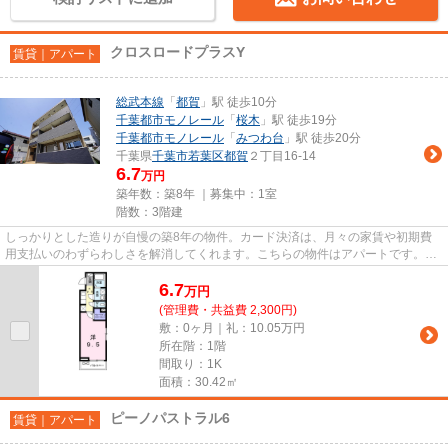
クロスロードプラスY
賃貸｜アパート
総武本線
「
都賀
」駅 徒歩10分
千葉都市モノレール
「
桜木
」駅 徒歩19分
千葉都市モノレール
「
みつわ台
」駅 徒歩20分
千葉県
千葉市若葉区
都賀
２丁目16-14
6.7
万円
築年数：築8年 ｜募集中：
1室
階数：3階建
しっかりとした造りが自慢の築8年の物件。カード決済は、月々の家賃や初期費
用支払いのわずらわしさを解消してくれます。こちらの物件はアパートです。当
社イチオシの物件の「クロスロ...
6.7
万
円
(管理費・共益費 2,300円)
敷：0ヶ月｜礼：10.05万円
所在階：1階
間取り：1K
面積：30.42㎡
ピーノパストラル6
賃貸｜アパート