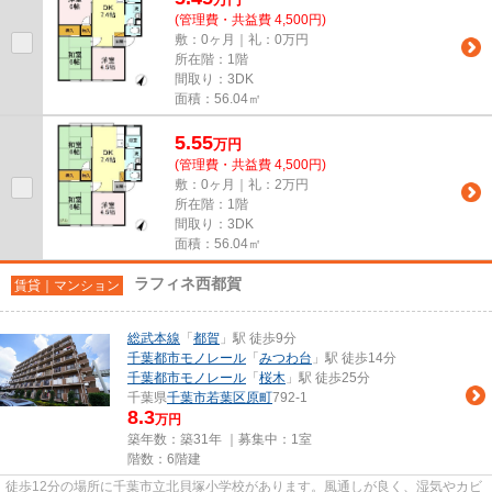
(管理費・共益費 4,500円)
敷：0ヶ月｜礼：0万円
所在階：1階
間取り：3DK
面積：56.04㎡
5.55
万
円
(管理費・共益費 4,500円)
敷：0ヶ月｜礼：2万円
所在階：1階
間取り：3DK
面積：56.04㎡
ラフィネ西都賀
賃貸｜マンション
総武本線
「
都賀
」駅 徒歩9分
千葉都市モノレール
「
みつわ台
」駅 徒歩14分
千葉都市モノレール
「
桜木
」駅 徒歩25分
千葉県
千葉市若葉区
原町
792-1
8.3
万円
築年数：築31年 ｜募集中：
1室
階数：6階建
徒歩12分の場所に千葉市立北貝塚小学校があります。風通しが良く、湿気やカビ