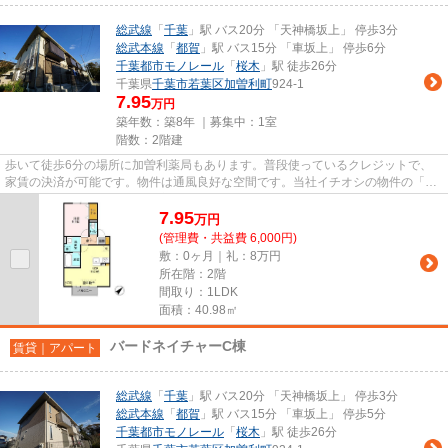
総武線
「
千葉
」駅 バス20分 「天神橋坂上」 停歩3分
総武本線
「
都賀
」駅 バス15分 「車坂上」 停歩6分
千葉都市モノレール
「
桜木
」駅 徒歩26分
千葉県
千葉市若葉区
加曽利町
924-1
7.95
万円
築年数：築8年 ｜募集中：
1室
階数：2階建
歩いて徒歩6分の場所に加曽利薬局もあります。普段使っているクレジットで、
家賃の決済が可能です。物件は通風良好な空間です。当社イチオシの物件の「バ
ードネイチャーE」。ぜひ一度...
7.95
万
円
(管理費・共益費 6,000円)
敷：0ヶ月｜礼：8万円
所在階：2階
間取り：1LDK
面積：40.98㎡
バードネイチャーC棟
賃貸｜アパート
総武線
「
千葉
」駅 バス20分 「天神橋坂上」 停歩3分
総武本線
「
都賀
」駅 バス15分 「車坂上」 停歩5分
千葉都市モノレール
「
桜木
」駅 徒歩26分