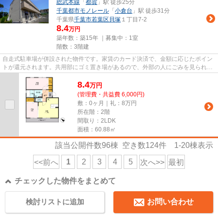
総武本線
「
都賀
」駅 徒歩25分
千葉都市モノレール
「
小倉台
」駅 徒歩31分
千葉県
千葉市若葉区
貝塚
１丁目7-2
8.4
万円
築年数：築15年 ｜募集中：
1室
階数：3階建
自走式駐車場が併設された物件です。家賃のカード決済で、金額に応じたポイン
トが還元されます。共用部にゴミ置き場があるので、外部の人にごみを見られた
り持っていかれるリスクが低...
8.4
万
円
(管理費・共益費 6,000円)
敷：0ヶ月｜礼：8万円
所在階：2階
間取り：2LDK
面積：60.88㎡
該当公開件数
96
棟 空き数
124
件
1-20
棟表示
1
2
3
4
5
<<前へ
次へ>>
最初
チェックした物件をまとめて
検討リストに追加
お問い合わせ