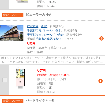
間取り：2LDK
面積：56.24㎡
ビューラーみゆき
賃貸｜アパート
総武本線
「
都賀
」駅 徒歩10分
千葉都市モノレール
「
桜木
」駅 徒歩7分
千葉都市モノレール
「
小倉台
」駅 徒歩23分
千葉県
千葉市若葉区
桜木北
２丁目7-5
6
万円
築年数：築25年 ｜募集中：
1室
階数：2階建
ポイントやマイルが貯まりやすい。家賃のカード決済が可能です。近くに2駅あ
る、アクセスが良い物件です。こだわりの条件として多い、駅徒歩10分の物件で
す。新着情報：ビューラーみゆ...
6
万
円
(管理費・共益費 5,500円)
敷：0ヶ月｜礼：6万円
所在階：2階
間取り：1K
面積：26.71㎡
バードネイチャーE
賃貸｜アパート