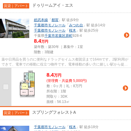
ドゥリームアイ・エス
賃貸｜アパート
総武本線
「
都賀
」駅 徒歩9分
千葉都市モノレール
「
みつわ台
」駅 徒歩14分
千葉都市モノレール
「
桜木
」駅 徒歩25分
千葉県
千葉市若葉区
原町
928-4
8.4
万円
築年数：築30年 ｜募集中：
1室
階数：3階建
薬や日用品を買うのに便利なドラッグセイムス都賀店まで164mです。2駅利用が
できて、電車での移動に役立つ物件です。電車移動の多い方に嬉しい駅から徒歩
9分の物件です。振込手数料不...
8.4
万
円
(管理費・共益費 5,000円)
敷：0ヶ月｜礼：8万円
所在階：1階
間取り：3DK
面積：56.13㎡
スプリングフォレストA
賃貸｜アパート
千葉都市モノレール
「
桜木
」駅 徒歩18分