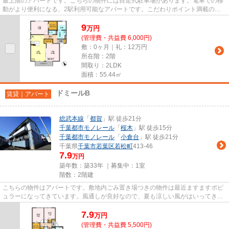
最上階のアパートです。こちらの物件には自走式駐車場があります。電車での移
動がより便利になる、2駅利用可能なアパートです。こだわりポイント満載のバ
ードネイチャーB。アルカンジ...
9
万
円
(管理費・共益費 6,000円)
敷：0ヶ月｜礼：12万円
所在階：2階
間取り：2LDK
面積：55.44㎡
ドミールB
賃貸｜アパート
総武本線
「
都賀
」駅 徒歩21分
千葉都市モノレール
「
桜木
」駅 徒歩15分
千葉都市モノレール
「
小倉台
」駅 徒歩21分
千葉県
千葉市若葉区
若松町
413-46
7.9
万円
築年数：築33年 ｜募集中：
1室
階数：2階建
こちらの物件はアパートです。敷地内ごみ置き場つきの物件は最近ますますポピ
ュラーになってきています。風通しが良好なので、夏も涼しい風がはいってきま
す。こだわりポイント満載の...
7.9
万
円
(管理費・共益費 5,500円)