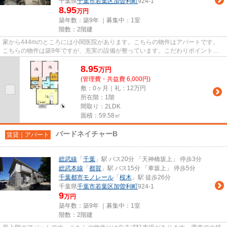
千葉県
千葉市若葉区
加曽利町
924-1
8.95
万円
築年数：築9年 ｜募集中：
1室
階数：2階建
家から444mのところには小関医院があります。こちらの物件はアパートです。
こちらの物件は築9年ですが、充実の設備が整っています。こだわりポイント満
載のバードネイチャーC棟。気に...
8.95
万
円
(管理費・共益費 6,000円)
敷：0ヶ月｜礼：12万円
所在階：1階
間取り：2LDK
面積：59.58㎡
バードネイチャーB
賃貸｜アパート
総武線
「
千葉
」駅 バス20分 「天神橋坂上」 停歩3分
総武本線
「
都賀
」駅 バス15分 「車坂上」 停歩5分
千葉都市モノレール
「
桜木
」駅 徒歩26分
千葉県
千葉市若葉区
加曽利町
924-1
9
万円
築年数：築9年 ｜募集中：
1室
階数：2階建