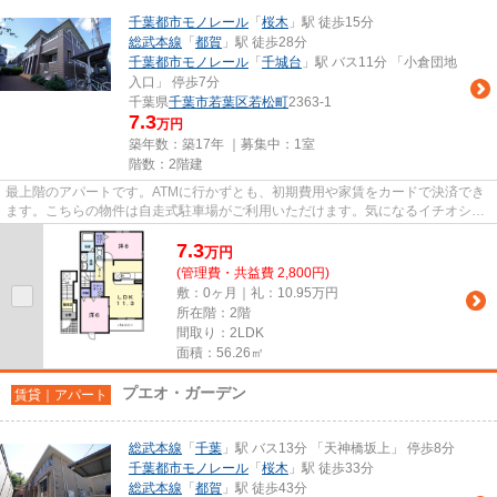
千葉都市モノレール
「
桜木
」駅 徒歩15分
総武本線
「
都賀
」駅 徒歩28分
千葉都市モノレール
「
千城台
」駅 バス11分 「小倉団地
入口」 停歩7分
千葉県
千葉市若葉区
若松町
2363-1
7.3
万円
築年数：築17年 ｜募集中：
1室
階数：2階建
最上階のアパートです。ATMに行かずとも、初期費用や家賃をカードで決済でき
ます。こちらの物件は自走式駐車場がご利用いただけます。気になるイチオシ物
件情報：「ピーノパストラル6...
7.3
万
円
(管理費・共益費 2,800円)
敷：0ヶ月｜礼：10.95万円
所在階：2階
間取り：2LDK
面積：56.26㎡
プエオ・ガーデン
賃貸｜アパート
総武本線
「
千葉
」駅 バス13分 「天神橋坂上」 停歩8分
千葉都市モノレール
「
桜木
」駅 徒歩33分
総武本線
「
都賀
」駅 徒歩43分