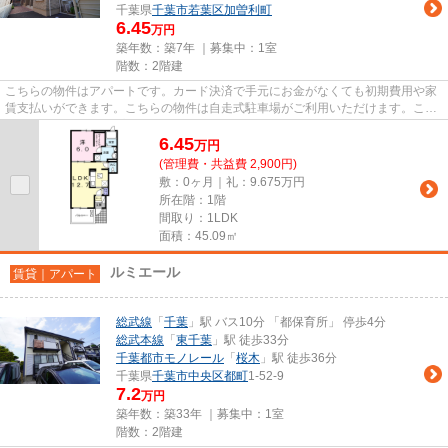
千葉県
千葉市若葉区
加曽利町
6.45
万円
築年数：築7年 ｜募集中：
1室
階数：2階建
こちらの物件はアパートです。カード決済で手元にお金がなくても初期費用や家
賃支払いができます。こちらの物件は自走式駐車場がご利用いただけます。こだ
わりポイント満載のプエオ・...
6.45
万
円
(管理費・共益費 2,900円)
敷：0ヶ月｜礼：9.675万円
所在階：1階
間取り：1LDK
面積：45.09㎡
ルミエール
賃貸｜アパート
総武線
「
千葉
」駅 バス10分 「都保育所」 停歩4分
総武本線
「
東千葉
」駅 徒歩33分
千葉都市モノレール
「
桜木
」駅 徒歩36分
千葉県
千葉市中央区
都町
1-52-9
7.2
万円
築年数：築33年 ｜募集中：
1室
階数：2階建