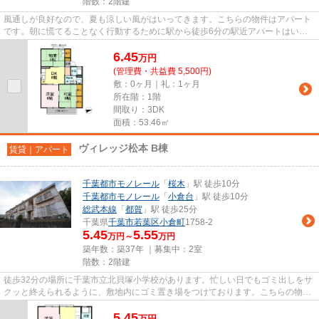
階数：2階建
風通しが良好なので、夏も涼しい風がはいってきます。こちらの物件はアパート
です。朝に慌てることなく行動するために駅から徒歩6分の駅近アパートはいか
がでしょうか。「第3フェニッ...
6.45
万
円
(管理費・共益費 5,500円)
敷：0ヶ月｜礼：1ヶ月
所在階：1階
間取り：3DK
面積：53.46㎡
ヴィレッジ松本 B棟
賃貸｜アパート
千葉都市モノレール
「
桜木
」駅 徒歩10分
千葉都市モノレール
「
小倉台
」駅 徒歩10分
総武本線
「
都賀
」駅 徒歩25分
千葉県
千葉市若葉区
小倉町
1758-2
5.45
5.55
万円～
万円
築年数：築37年 ｜募集中：
2室
階数：2階建
徒歩32分の場所に千葉市立北貝塚小学校があります。忙しい日でもゴミ出しをサ
クッと終えられるように、敷地内にゴミ置き場をつけております。こちらの物件
はアパートです。当社イチオ...
5.45
万
円