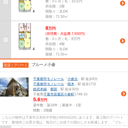
敷：0ヶ月｜礼：10万円
所在階：1階
間取り：3LDK
面積：71.50㎡
8
万
円
(管理費・共益費 7,500円)
敷：0ヶ月｜礼：8万円
所在階：4階
間取り：3LDK
面積：71.50㎡
ブルーメ小倉
賃貸｜アパート
千葉都市モノレール
「
小倉台
」駅 徒歩8分
千葉都市モノレール
「
桜木
」駅 徒歩17分
総武本線
「
都賀
」駅 徒歩30分
千葉県
千葉市若葉区
小倉町
1748-10
5.6
万円
築年数：築18年 ｜募集中：
1室
階数：2階建
こちらの物件は千葉市立若松中学校が683m以内にあります。最上階のアパート
です。敷地内ごみ置き場は、毎日のごみ捨ての煩わしさを軽減します。「ブルー
メ小倉」の物件情報をお探しな...