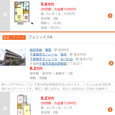
5.6
万
円
(管理費・共益費 5,000円)
敷：0ヶ月｜礼：5.6万円
所在階：2階
間取り：1LDK
面積：29.25㎡
フェニックスB
賃貸｜アパート
総武本線
「
都賀
」駅 徒歩6分
千葉都市モノレール
「
桜木
」駅 徒歩24分
千葉都市モノレール
「
みつわ台
」駅 徒歩17分
千葉県
千葉市若葉区
西都賀
２丁目12-7
8.2
万円
築年数：築30年 ｜募集中：
1室
階数：3階建
家から257mのところに千葉信用金庫都賀支店があります。こちらは自走式駐車
場付きのアパートです。幅広い層に好評な、駅から徒歩6分に立地する物件で
す。ぜひ一度見ていただきたい、「...
8.2
万
円
(管理費・共益費 5,500円)
敷：0ヶ月｜礼：1ヶ月
所在階：2階