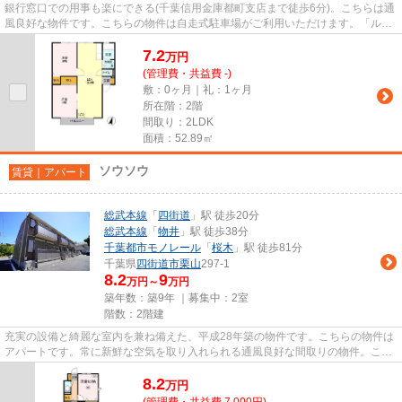
銀行窓口での用事も楽にできる(千葉信用金庫都町支店まで徒歩6分)。こちらは通
風良好な物件です。こちらの物件は自走式駐車場がご利用いただけます。「ルミ
エール」の物件情報をお探し...
7.2
万
円
(管理費・共益費 -)
敷：0ヶ月｜礼：1ヶ月
所在階：2階
間取り：2LDK
面積：52.89㎡
ソウソウ
賃貸｜アパート
総武本線
「
四街道
」駅 徒歩20分
総武本線
「
物井
」駅 徒歩38分
千葉都市モノレール
「
桜木
」駅 徒歩81分
千葉県
四街道市
栗山
297-1
8.2
9
万円～
万円
築年数：築9年 ｜募集中：
2室
階数：2階建
充実の設備と綺麗な室内を兼ね備えた、平成28年築の物件です。こちらの物件は
アパートです。常に新鮮な空気を取り入れられる通風良好な間取りの物件。こだ
わりポイント満載のソウソウ...
8.2
万
円
(管理費・共益費 7,000円)