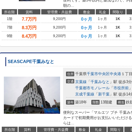
便利です。築5年以内と築浅なので、内
朝の...
所在階
賃料
管理費・共益費
敷金
礼金
間取り
7.7
万円
0ヶ月
1階
9,200円
1ヶ月
1K
3
8.3
万円
0ヶ月
7階
9,200円
1ヶ月
1K
3
8.4
万円
0ヶ月
9階
9,200円
1ヶ月
1K
3
SEASCAPE千葉みなと
千葉県
千葉市中央区
中央港
１丁目2
住所
交通
京葉線
「
千葉みなと
」駅 徒歩3分
千葉都市モノレール
「
市役所前
」
京成千葉線
「
新千葉
」駅 徒歩14
築18年
13階建
鉄
築年
階数
構造
便利なスーパー「マルエツ プチ 千葉み
カードで初期費用がお支払いいただける
らは...
所在階
賃料
管理費・共益費
敷金
礼金
間取り