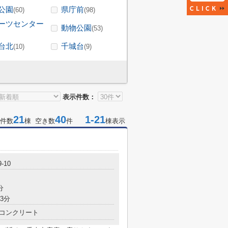
公園
県庁前
(60)
(98)
ーツセンター
動物公園
(53)
台北
千城台
(10)
(9)
表示件数：
21
40
1-21
件数
棟 空き数
件
棟表示
-10
分
3分
コンクリート