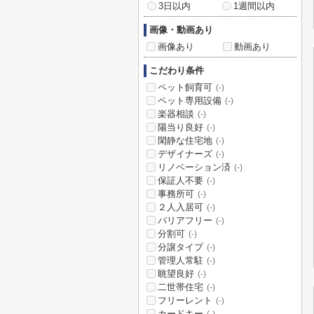
3日以内
1週間以内
画像・動画あり
画像あり
動画あり
こだわり条件
ペット飼育可
(-)
ペット専用設備
(-)
楽器相談
(-)
陽当り良好
(-)
閑静な住宅地
(-)
デザイナーズ
(-)
リノベーション済
(-)
保証人不要
(-)
事務所可
(-)
２人入居可
(-)
バリアフリー
(-)
分割可
(-)
分譲タイプ
(-)
管理人常駐
(-)
眺望良好
(-)
二世帯住宅
(-)
フリーレント
(-)
カードキー