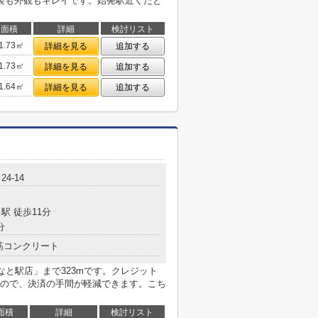
装も外観もキレイです。始発駅近くだと
面積
詳細
検討リスト
1.73㎡
詳細を見る
追加する
1.73㎡
詳細を見る
追加する
1.64㎡
詳細を見る
追加する
4-14
駅 徒歩11分
分
筋コンクリート
なと駅店」まで323mです。クレジット
ので、決済の手間が軽減できます。こち
面積
詳細
検討リスト