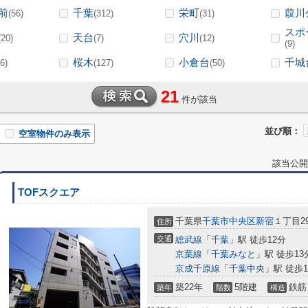
前
千葉
栄町
葭川
(56)
(312)
(31)
スポ
天台
穴川
(20)
(7)
(12)
(9)
桜木
小倉台
千城
6)
(127)
(50)
21
件が該当
並び順：
空室物件のみ表示
該当公開
TOFスクエア
千葉県
千葉市中央区
新宿
１丁目29
住所
交通
総武線
「
千葉
」駅 徒歩12分
京葉線
「
千葉みなと
」駅 徒歩13
京成千原線
「
千葉中央
」駅 徒歩1
築22年
5階建
鉄筋
築年
階数
構造