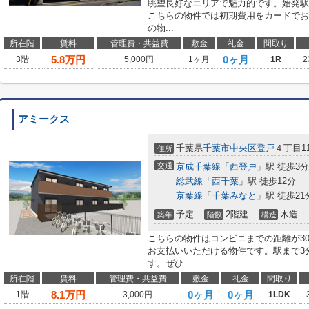
眺望良好なエリアで魅力的です。始発駅
こちらの物件では初期費用をカードでお
の物...
所在階
賃料
管理費・共益費
敷金
礼金
間取り
5.8
万円
0ヶ月
3階
5,000円
1ヶ月
1R
2
アミークス
千葉県
千葉市中央区
登戸
４丁目11
住所
交通
京成千葉線
「
西登戸
」駅 徒歩3分
総武線
「
西千葉
」駅 徒歩12分
京葉線
「
千葉みなと
」駅 徒歩21
予定
2階建
木造
築年
階数
構造
こちらの物件はコンビニまでの距離が3
お支払いいただける物件です。駅まで3
す。ぜひ...
所在階
賃料
管理費・共益費
敷金
礼金
間取り
8.1
万円
0ヶ月
0ヶ月
1階
3,000円
1LDK