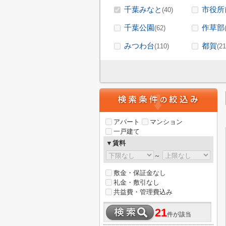
千葉みなと
市役所
(40)
千葉公園
作草部
(62)
みつわ台
都賀
(110)
(21
アパート
マンション
一戸建て
▼賃料
～
敷金・保証金なし
礼金・敷引なし
共益費・管理費込み
21
件が該当