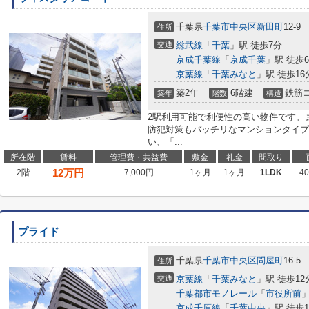
千葉県
千葉市中央区
新田町
12-9
住所
交通
総武線
「
千葉
」駅 徒歩7分
京成千葉線
「
京成千葉
」駅 徒歩
京葉線
「
千葉みなと
」駅 徒歩16
築2年
6階建
鉄筋
築年
階数
構造
2駅利用可能で利便性の高い物件です。
防犯対策もバッチリなマンションタイプ
い、「...
所在階
賃料
管理費・共益費
敷金
礼金
間取り
12
万円
2階
7,000円
1ヶ月
1ヶ月
1LDK
4
プライド
千葉県
千葉市中央区
問屋町
16-5
住所
交通
京葉線
「
千葉みなと
」駅 徒歩12
千葉都市モノレール
「
市役所前
」
京成千原線
「
千葉中央
」駅 徒歩1