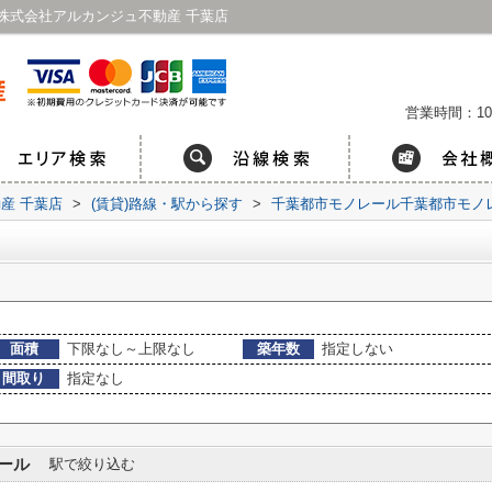
株式会社アルカンジュ不動産 千葉店
営業時間：10
産 千葉店
>
(賃貸)路線・駅から探す
>
千葉都市モノレール千葉都市モノ
面積
下限なし～上限なし
築年数
指定しない
間取り
指定なし
ール
駅で絞り込む