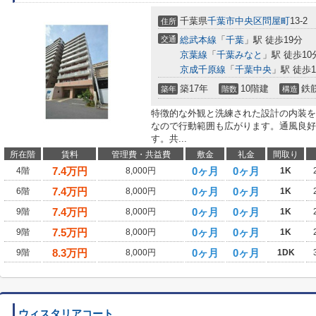
千葉県
千葉市中央区
問屋町
13-2
住所
交通
総武本線
「
千葉
」駅 徒歩19分
京葉線
「
千葉みなと
」駅 徒歩10
京成千原線
「
千葉中央
」駅 徒歩1
築17年
10階建
鉄
築年
階数
構造
特徴的な外観と洗練された設計の内装を
なので行動範囲も広がります。通風良好
す。共...
所在階
賃料
管理費・共益費
敷金
礼金
間取り
7.4
万円
0ヶ月
0ヶ月
4階
8,000円
1K
7.4
万円
0ヶ月
0ヶ月
6階
8,000円
1K
7.4
万円
0ヶ月
0ヶ月
9階
8,000円
1K
7.5
万円
0ヶ月
0ヶ月
9階
8,000円
1K
8.3
万円
0ヶ月
0ヶ月
9階
8,000円
1DK
ウィスタリアコート