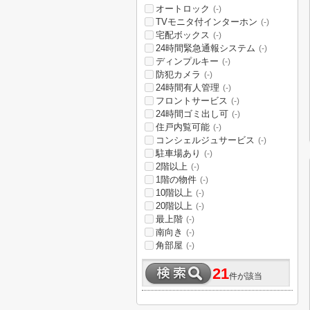
オートロック
(-)
TVモニタ付インターホン
(-)
宅配ボックス
(-)
24時間緊急通報システム
(-)
ディンプルキー
(-)
防犯カメラ
(-)
24時間有人管理
(-)
フロントサービス
(-)
24時間ゴミ出し可
(-)
住戸内覧可能
(-)
コンシェルジュサービス
(-)
駐車場あり
(-)
2階以上
(-)
1階の物件
(-)
10階以上
(-)
20階以上
(-)
最上階
(-)
南向き
(-)
角部屋
(-)
21
件が該当