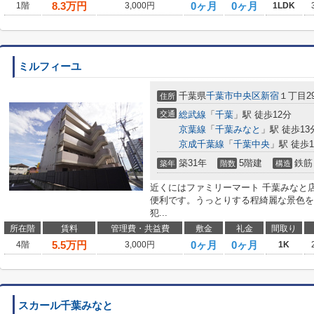
8.3
万円
0ヶ月
0ヶ月
1階
3,000円
1LDK
ミルフィーユ
千葉県
千葉市中央区
新宿
１丁目29
住所
交通
総武線
「
千葉
」駅 徒歩12分
京葉線
「
千葉みなと
」駅 徒歩13
京成千葉線
「
千葉中央
」駅 徒歩1
築31年
5階建
鉄筋
築年
階数
構造
近くにはファミリーマート 千葉みなと店
便利です。うっとりする程綺麗な景色を
犯...
所在階
賃料
管理費・共益費
敷金
礼金
間取り
5.5
万円
0ヶ月
0ヶ月
4階
3,000円
1K
スカール千葉みなと