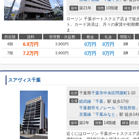
築21年
10階建
鉄
築年
階数
構造
ローソン 千葉ポートスクエア店まで徒
ト。カード決済は、月々の家賃や初期費
ま...
所在階
賃料
管理費・共益費
敷金
礼金
間取り
6.9
万円
0万円
0万円
4階
3,900円
1R
7.2
万円
0万円
0万円
7階
3,900円
1R
スアヴィス千葉
千葉県
千葉市中央区
問屋町
1-10
住所
交通
総武線
「
千葉
」駅 徒歩17分
千葉都市モノレール
「
市役所前
」
京葉線
「
千葉みなと
」駅 徒歩14
築2年
14階建
鉄筋
築年
階数
構造
近くにはローソン 千葉ポートスクエア店