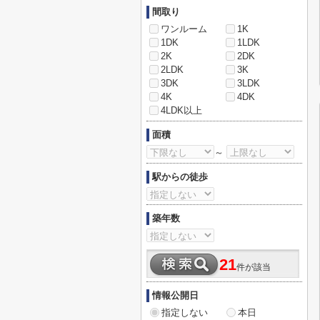
間取り
ワンルーム
1K
1DK
1LDK
2K
2DK
2LDK
3K
3DK
3LDK
4K
4DK
4LDK以上
面積
～
駅からの徒歩
築年数
21
件が該当
情報公開日
指定しない
本日