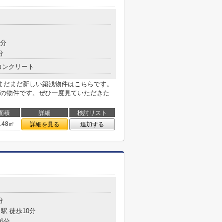
6分
分
コンクリート
まだまだ新しい築浅物件はこちらです。
の物件です。ぜひ一度見ていただきた
面積
詳細
検討リスト
0.48㎡
詳細を見る
追加する
分
駅 徒歩10分
6分