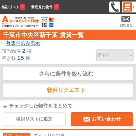
0
0
検討リスト
最近見た物件
お問合せ
千葉市中央区新千葉 賃貸一覧
募集中のみ表示
2
該当物件
棟
15
空き数
件
さらに条件を絞り込む
物件リクエスト
チェックした物件をまとめて
検討リストに追加
お問い合わせ
ヴィラ リッツⅢ
賃貸｜アパート