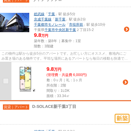
総武線
「
千葉
」駅 徒歩5分
京成千葉線
「
新千葉
」駅 徒歩2分
千葉都市モノレール
「
市役所前
」駅 徒歩10分
千葉県
千葉市中央区
新千葉
２丁目15-2
9.8
万円
築年数：築8年 ｜募集中：
1室
階数：3階建
この物件は駅から徒歩5分のアパートです。お忙しい方にオススメ、敷地内にご
み置き場のある物件です。平坦な場所にあるアパートなら毎日の移動も快適で
す。新着情報：ヴィラ リッツⅢの...
9.8
万
円
(管理費・共益費 6,000円)
敷：0ヶ月｜礼：1ヶ月
所在階：2階
間取り：1LDK
面積：33.34㎡
D-SOLACE新千葉3丁目
賃貸｜アパート