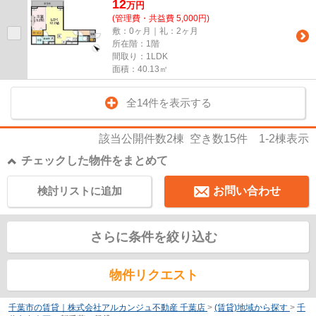
12
万
円
(管理費・共益費 5,000円)
敷：0ヶ月｜礼：2ヶ月
所在階：1階
間取り：1LDK
面積：40.13㎡
全14件を表示する
該当公開件数
2
棟 空き数
15
件
1-2
棟表示
チェックした物件をまとめて
検討リストに追加
お問い合わせ
さらに条件を絞り込む
物件リクエスト
千葉市の賃貸｜株式会社アルカンジュ不動産 千葉店
>
(賃貸)地域から探す
>
千