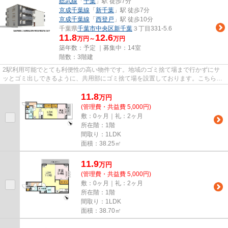
総武線
「
千葉
」駅 徒歩7分
京成千葉線
「
新千葉
」駅 徒歩7分
京成千葉線
「
西登戸
」駅 徒歩10分
千葉県
千葉市中央区
新千葉
３丁目331-5.6
11.8
12.6
万円～
万円
築年数：予定 ｜募集中：
14室
階数：3階建
2駅利用可能でとても利便性の高い物件です。地域のゴミ捨て場まで行かずにサ
ッとゴミ出しできるように、共用部にゴミ捨て場を設置しております。こちらの
物件はアパートです。「D-SOLA...
11.8
万
円
(管理費・共益費 5,000円)
敷：0ヶ月｜礼：2ヶ月
所在階：1階
間取り：1LDK
面積：38.25㎡
11.9
万
円
(管理費・共益費 5,000円)
敷：0ヶ月｜礼：2ヶ月
所在階：1階
間取り：1LDK
面積：38.70㎡