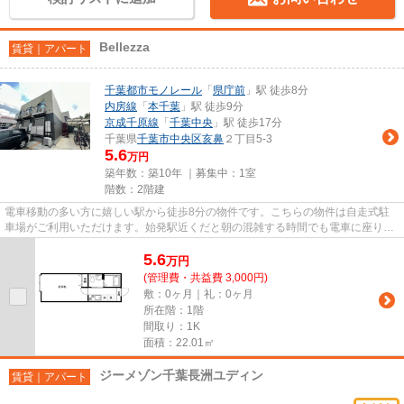
Bellezza
賃貸｜アパート
千葉都市モノレール
「
県庁前
」駅 徒歩8分
内房線
「
本千葉
」駅 徒歩9分
京成千原線
「
千葉中央
」駅 徒歩17分
千葉県
千葉市中央区
亥鼻
２丁目5-3
5.6
万円
築年数：築10年 ｜募集中：
1室
階数：2階建
電車移動の多い方に嬉しい駅から徒歩8分の物件です。こちらの物件は自走式駐
車場がご利用いただけます。始発駅近くだと朝の混雑する時間でも電車に座りや
すいです。こだわりポイント満...
5.6
万
円
(管理費・共益費 3,000円)
敷：0ヶ月｜礼：0ヶ月
所在階：1階
間取り：1K
面積：22.01㎡
ジーメゾン千葉長洲ユディン
賃貸｜アパート