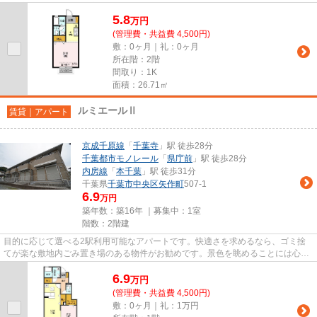
セス良好です。ぜひ一度見てい...
5.8
万
円
(管理費・共益費 4,500円)
敷：0ヶ月｜礼：0ヶ月
所在階：2階
間取り：1K
面積：26.71㎡
ルミエールⅡ
賃貸｜アパート
京成千原線
「
千葉寺
」駅 徒歩28分
千葉都市モノレール
「
県庁前
」駅 徒歩28分
内房線
「
本千葉
」駅 徒歩31分
千葉県
千葉市中央区
矢作町
507-1
6.9
万円
築年数：築16年 ｜募集中：
1室
階数：2階建
目的に応じて選べる2駅利用可能なアパートです。快適さを求めるなら、ゴミ捨
てが楽な敷地内ごみ置き場のある物件がお勧めです。景色を眺めることには心を
癒す効果があり、視力低下の恐...
6.9
万
円
(管理費・共益費 4,500円)
敷：0ヶ月｜礼：1万円