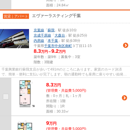
面積：24.84㎡
エヴァーラスティング千葉
賃貸｜アパート
京葉線
「
蘇我
」駅 徒歩10分
京成千原線
「
大森台
」駅 徒歩25分
内房線
「
本千葉
」駅 徒歩38分
千葉県
千葉市中央区
南町
３丁目11-15
8.3
9.2
万円～
万円
築年数：築9年 ｜募集中：
3室
階数：3階建
千葉興業銀行蘇我支店が歩いて491mのところにあります。家賃のカード決済
で、簡単・便利に支払いが完了します。朝の通勤時でも座席に座りやすい始発駅
が近くにある物件です。「エヴァ...
8.3
万
円
(管理費・共益費 5,000円)
敷：0ヶ月｜礼：1ヶ月
所在階：1階
間取り：1R
面積：30.33㎡
9
万
円
(管理費・共益費 5,000円)