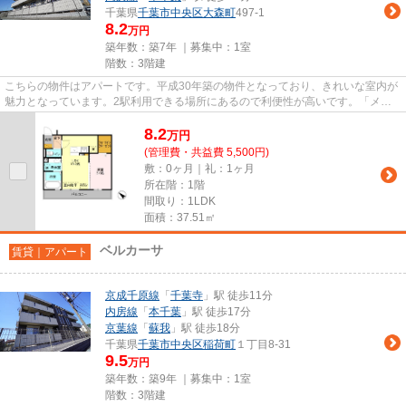
千葉県
千葉市中央区
大森町
497-1
8.2
万円
築年数：築7年 ｜募集中：
1室
階数：3階建
こちらの物件はアパートです。平成30年築の物件となっており、きれいな室内が
魅力となっています。2駅利用できる場所にあるので利便性が高いです。「メゾ
ン・ド・ボヌール」の物件情報...
8.2
万
円
(管理費・共益費 5,500円)
敷：0ヶ月｜礼：1ヶ月
所在階：1階
間取り：1LDK
面積：37.51㎡
ベルカーサ
賃貸｜アパート
京成千原線
「
千葉寺
」駅 徒歩11分
内房線
「
本千葉
」駅 徒歩17分
京葉線
「
蘇我
」駅 徒歩18分
千葉県
千葉市中央区
稲荷町
１丁目8-31
9.5
万円
築年数：築9年 ｜募集中：
1室
階数：3階建