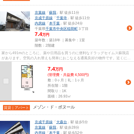
京葉線
「
蘇我
」駅 徒歩11分
京成千原線
「
千葉寺
」駅 徒歩11分
内房線
「
本千葉
」駅 徒歩24分
千葉県
千葉市中央区
稲荷町
３丁目
7.4
万円
築年数：築18年 ｜募集中：
1室
階数：2階建
家から491mのところに、薬や日用品を買うのに便利なドラッグセイムス蘇我店
があります。空気の入れ替えも簡単におこなえる通風良好の物件です。近くに始
発駅があると電車に座りやすい...
7.4
万
円
(管理費・共益費 4,500円)
敷：0ヶ月｜礼：1ヶ月
所在階：1階
間取り：1K
面積：26.93㎡
メゾン・ド・ボヌール
賃貸｜アパート
京成千原線
「
大森台
」駅 徒歩5分
京葉線
「
蘇我
」駅 徒歩28分
内房線
「
本千葉
」駅 徒歩52分