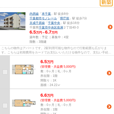
内房線
「
本千葉
」駅 徒歩8分
千葉都市モノレール
「
県庁前
」駅 徒歩7分
京成千原線
「
千葉中央
」駅 徒歩16分
千葉県
千葉市中央区
長洲
２丁目40-3
6.5
6.7
万円～
万円
築年数：予定 ｜募集中：
4室
階数：3階建
こちらの物件はアパートです。2駅利用可能な物件なので行動範囲も広がりま
す。こちらは初期費用をカードでお支払いいただける物件なので、支払い手続き
の手間が省けます。こだわりポイ...
6.5
万
円
(管理費・共益費 5,000円)
敷：0ヶ月｜礼：0ヶ月
所在階：1階
間取り：1K
面積：24.22㎡
6.6
万
円
(管理費・共益費 5,000円)
敷：0ヶ月｜礼：0ヶ月
所在階：1階
間取り：1K