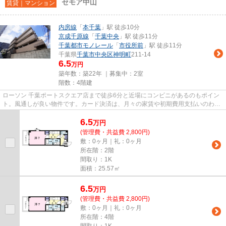
セモア中山
賃貸｜マンション
内房線
「
本千葉
」駅 徒歩10分
京成千原線
「
千葉中央
」駅 徒歩11分
千葉都市モノレール
「
市役所前
」駅 徒歩11分
千葉県
千葉市中央区
神明町
211-14
6.5
万円
築年数：築22年 ｜募集中：
2室
階数：4階建
ローソン 千葉ポートスクエア店まで徒歩6分と近場にコンビニがあるのもポイン
ト。風通しが良い物件です。カード決済は、月々の家賃や初期費用支払いのわず
らわしさを解消してくれます...
6.5
万
円
(管理費・共益費 2,800円)
敷：0ヶ月｜礼：0ヶ月
所在階：2階
間取り：1K
面積：25.57㎡
6.5
万
円
(管理費・共益費 2,800円)
敷：0ヶ月｜礼：0ヶ月
所在階：4階
間取り：1K