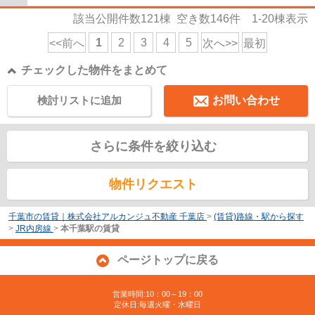
該当公開件数
121
棟 空き数
146
件
1-20
棟表示
1
2
3
4
5
<<前へ
次へ>>
最初
チェックした物件をまとめて
検討リストに追加
お問い合わせ
さらに条件を絞り込む
物件リクエスト
千葉市の賃貸｜株式会社アルカンジュ不動産 千葉店
>
(賃貸)路線・駅から探す
>
JR内房線
>
本千葉駅の賃貸
ページトップに戻る
営業時間:10：00～19：00
定休日:毎週火曜・水曜日