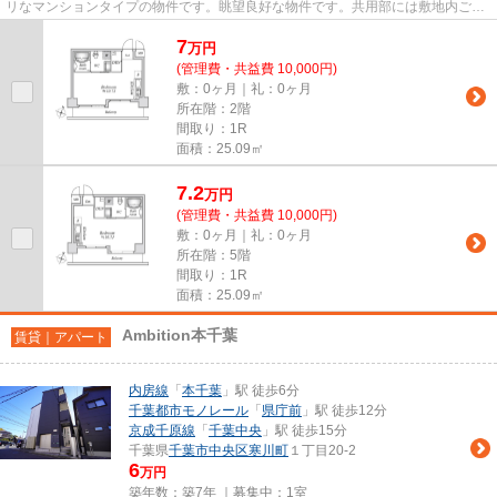
リなマンションタイプの物件です。眺望良好な物件です。共用部には敷地内ごみ
置き場・エレベータなど様々...
7
万
円
(管理費・共益費 10,000円)
敷：0ヶ月｜礼：0ヶ月
所在階：2階
間取り：1R
面積：25.09㎡
7.2
万
円
(管理費・共益費 10,000円)
敷：0ヶ月｜礼：0ヶ月
所在階：5階
間取り：1R
面積：25.09㎡
Ambition本千葉
賃貸｜アパート
内房線
「
本千葉
」駅 徒歩6分
千葉都市モノレール
「
県庁前
」駅 徒歩12分
京成千原線
「
千葉中央
」駅 徒歩15分
千葉県
千葉市中央区
寒川町
１丁目20-2
6
万円
築年数：築7年 ｜募集中：
1室