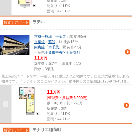
所在階：1階
間取り：1LDK
面積：47.51㎡
ラテル
賃貸｜アパート
京成千原線
「
千葉寺
」駅 徒歩5分
京葉線
「
蘇我
」駅 徒歩15分
内房線
「
本千葉
」駅 徒歩27分
千葉県
千葉市中央区
千葉寺町
11
万円
築年数：築7年 ｜募集中：
1室
階数：3階建
最上階のアパートです。平成30年に建設された物件です。自走式の駐車場がある
物件です。「ラテル」のここがイチオシ。物件探しのご依頼は0120-973-451また
はchiba@archange.co.jpから...
11
万
円
(管理費・共益費 6,000円)
敷：0ヶ月｜礼：2ヶ月
所在階：3階
間取り：1LDK
面積：44.71㎡
モナリエ稲荷町
賃貸｜アパート