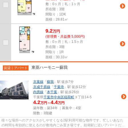
敷：0ヶ月｜礼：1ヶ月
所在階：3階
間取り：1DK
面積：28.81㎡
9.2
万
円
(管理費・共益費 5,000円)
敷：0ヶ月｜礼：1.5ヶ月
所在階：3階
間取り：1R
面積：30.33㎡
東亜ハーモニー蘇我
賃貸｜アパート
京葉線
「
蘇我
」駅 徒歩7分
京成千原線
「
千葉寺
」駅 徒歩12分
内房線
「
本千葉
」駅 徒歩26分
千葉県
千葉市中央区
稲荷町
３丁目14-5
4.2
4.4
万円～
万円
築年数：築34年 ｜募集中：
4室
階数：3階建
様々な場所へのアクセスがしやすくなる2駅利用可能な物件です。忙しいあなた
の時間を有効的に使えるのが敷地内ごみ置き場です。始発駅に近いアパートだと