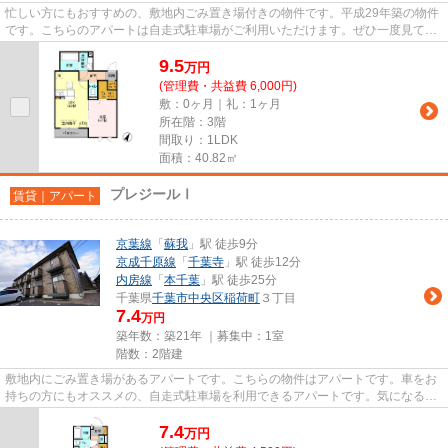
忙しい方にもおすすめの、敷地内ごみ置き場付きの物件です。平成29年築の物件
です。こちらのアパートは自走式駐車場がご利用いただけます。ぜひ一度見てい
ただきたい、「ベルカーサ」...
9.5
万
円
(管理費・共益費 6,000円)
敷：0ヶ月｜礼：1ヶ月
所在階：3階
間取り：1LDK
面積：40.82㎡
プレジールⅠ
賃貸｜アパート
京葉線
「
蘇我
」駅 徒歩9分
京成千原線
「
千葉寺
」駅 徒歩12分
内房線
「
本千葉
」駅 徒歩25分
千葉県
千葉市中央区
稲荷町
３丁目
7.4
万円
築年数：築21年 ｜募集中：
1室
階数：2階建
敷地内にごみ置き場があるアパートです。こちらの物件はアパートです。車をお
持ちの方にもオススメの、自走式駐車場を利用できるアパートです。気になるイ
チオシ物件情報：「プレジー...
7.4
万
円