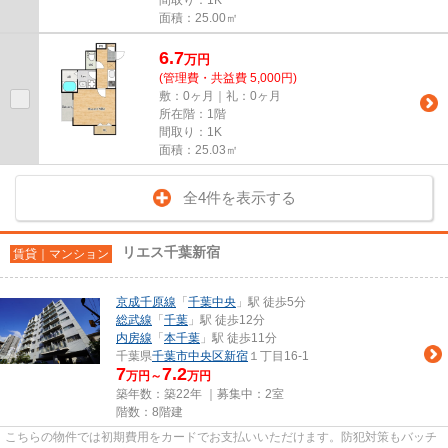
面積：25.00㎡
6.7
万
円
(管理費・共益費 5,000円)
敷：0ヶ月｜礼：0ヶ月
所在階：1階
間取り：1K
面積：25.03㎡
全4件を表示する
リエス千葉新宿
賃貸｜マンション
京成千原線
「
千葉中央
」駅 徒歩5分
総武線
「
千葉
」駅 徒歩12分
内房線
「
本千葉
」駅 徒歩11分
千葉県
千葉市中央区
新宿
１丁目16-1
7
7.2
万円～
万円
築年数：築22年 ｜募集中：
2室
階数：8階建
こちらの物件では初期費用をカードでお支払いいただけます。防犯対策もバッチ