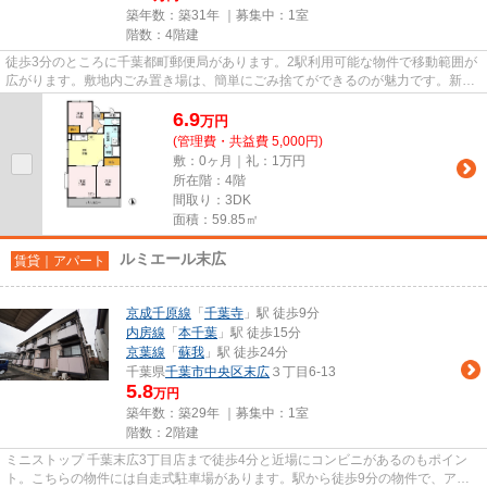
築年数：築31年 ｜募集中：
1室
階数：4階建
徒歩3分のところに千葉都町郵便局があります。2駅利用可能な物件で移動範囲が
広がります。敷地内ごみ置き場は、簡単にごみ捨てができるのが魅力です。新着
情報：ヴェルドミールの空室...
6.9
万
円
(管理費・共益費 5,000円)
敷：0ヶ月｜礼：1万円
所在階：4階
間取り：3DK
面積：59.85㎡
ルミエール末広
賃貸｜アパート
京成千原線
「
千葉寺
」駅 徒歩9分
内房線
「
本千葉
」駅 徒歩15分
京葉線
「
蘇我
」駅 徒歩24分
千葉県
千葉市中央区
末広
３丁目6-13
5.8
万円
築年数：築29年 ｜募集中：
1室
階数：2階建
ミニストップ 千葉末広3丁目店まで徒歩4分と近場にコンビニがあるのもポイン
ト。こちらの物件には自走式駐車場があります。駅から徒歩9分の物件で、アク