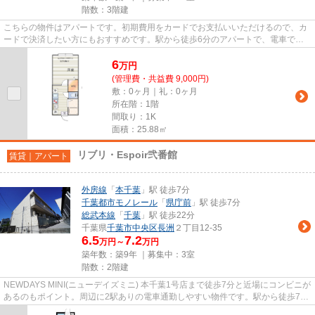
階数：3階建
こちらの物件はアパートです。初期費用をカードでお支払いいただけるので、カ
ードで決済したい方にもおすすめです。駅から徒歩6分のアパートで、電車での
通勤にも便利な立地です。こだ...
6
万
円
(管理費・共益費 9,000円)
敷：0ヶ月｜礼：0ヶ月
所在階：1階
間取り：1K
面積：25.88㎡
リブリ・Espoir弐番館
賃貸｜アパート
外房線
「
本千葉
」駅 徒歩7分
千葉都市モノレール
「
県庁前
」駅 徒歩7分
総武本線
「
千葉
」駅 徒歩22分
千葉県
千葉市中央区
長洲
２丁目12-35
6.5
7.2
万円～
万円
築年数：築9年 ｜募集中：
3室
階数：2階建
NEWDAYS MINI(ニューデイズミニ) 本千葉1号店まで徒歩7分と近場にコンビニが
あるのもポイント。周辺に2駅ありの電車通勤しやすい物件です。駅から徒歩7分
の物件で、アクセス良好です。...