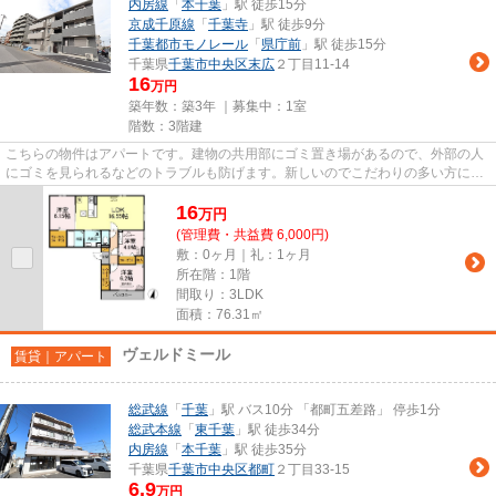
内房線
「
本千葉
」駅 徒歩15分
京成千原線
「
千葉寺
」駅 徒歩9分
千葉都市モノレール
「
県庁前
」駅 徒歩15分
千葉県
千葉市中央区
末広
２丁目11-14
16
万円
築年数：築3年 ｜募集中：
1室
階数：3階建
こちらの物件はアパートです。建物の共用部にゴミ置き場があるので、外部の人
にゴミを見られるなどのトラブルも防げます。新しいのでこだわりの多い方にも
おすすめの築浅物件です。「...
16
万
円
(管理費・共益費 6,000円)
敷：0ヶ月｜礼：1ヶ月
所在階：1階
間取り：3LDK
面積：76.31㎡
ヴェルドミール
賃貸｜アパート
総武線
「
千葉
」駅 バス10分 「都町五差路」 停歩1分
総武本線
「
東千葉
」駅 徒歩34分
内房線
「
本千葉
」駅 徒歩35分
千葉県
千葉市中央区
都町
２丁目33-15
6.9
万円