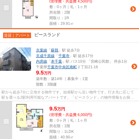
(管理費・共益費 4,500円)
敷：0ヶ月｜礼：1ヶ月
所在階：2階
間取り：1R
面積：29.91㎡
ピースランド
賃貸｜アパート
京葉線
「
蘇我
」駅 徒歩7分
京成千原線
「
千葉寺
」駅 徒歩17分
内房線
「
本千葉
」駅 バス10分 「宮崎公民館」 停歩1分
千葉県
千葉市中央区
南町
２丁目21-16
9.5
万円
築年数：築14年 ｜募集中：
1室
階数：3階建
駅から徒歩7分に立地する物件です。始発駅から近い物件です。行き先に応じて
駅を選べる2駅利用可能なアパートです。「ピースランド」の物件情報をお探し
ならお気軽にお問い合わせ下さ...
9.5
万
円
(管理費・共益費 6,000円)
敷：0ヶ月｜礼：1ヶ月
所在階：1階
間取り：1LDK
面積：40.90㎡