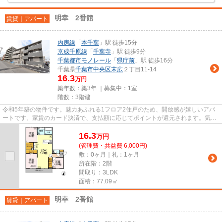
明幸 2番館
賃貸｜アパート
内房線
「
本千葉
」駅 徒歩15分
京成千原線
「
千葉寺
」駅 徒歩9分
千葉都市モノレール
「
県庁前
」駅 徒歩16分
千葉県
千葉市中央区
末広
２丁目11-14
16.3
万円
築年数：築3年 ｜募集中：
1室
階数：3階建
令和5年築の物件です。魅力あふれる1フロア2住戸のため、開放感が嬉しいアパ
ートです。家賃のカード決済で、支払額に応じてポイントが還元されます。気に
なるイチオシ物件情報：「明幸...
16.3
万
円
(管理費・共益費 6,000円)
敷：0ヶ月｜礼：1ヶ月
所在階：2階
間取り：3LDK
面積：77.09㎡
明幸 2番館
賃貸｜アパート