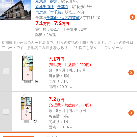
京葉線
「
蘇我
」駅 徒歩9分
京成千原線
「
千葉寺
」駅 徒歩12分
内房線
「
本千葉
」駅 徒歩24分
千葉県
千葉市中央区
稲荷町
３丁目13-10
7.1
7.2
万円～
万円
築年数：築21年 ｜募集中：
2室
階数：2階建
初期費用や家賃のカード決済で、月々の支払の手間を省けます。こちらの物件は
アパートです。敷地内ごみ置き場もあり、ゴミ捨ても楽々。「プレジールⅡ」の
物件情報をお探しならお気軽に...
7.1
万
円
(管理費・共益費 4,000円)
敷：0ヶ月｜礼：1ヶ月
所在階：1階
間取り：1K
面積：29.91㎡
7.2
万
円
(管理費・共益費 4,000円)
敷：0ヶ月｜礼：2万円
所在階：2階
間取り：1R
面積：30.16㎡