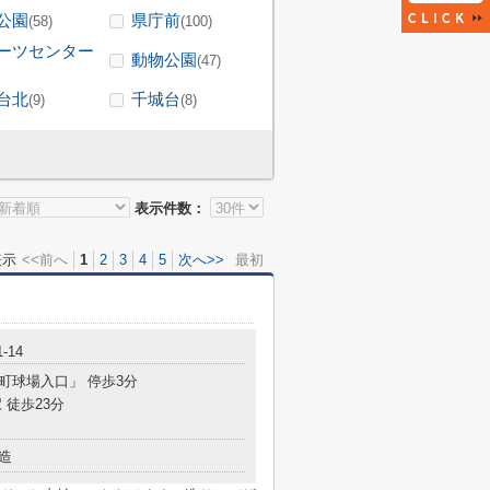
公園
県庁前
(58)
(100)
ーツセンター
動物公園
(47)
台北
千城台
(9)
(8)
表示件数：
表示
<<前へ
1
2
3
4
5
次へ>>
最初
-14
都町球場入口」 停歩3分
 徒歩23分
造