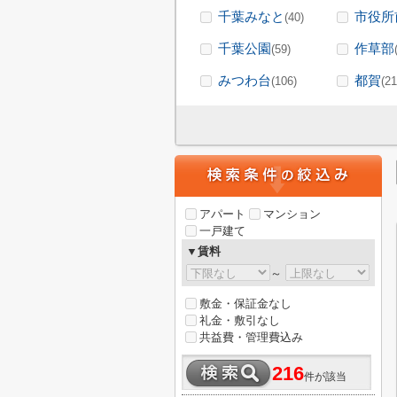
千葉みなと
市役所
(40)
千葉公園
作草部
(59)
みつわ台
都賀
(106)
(21
アパート
マンション
一戸建て
▼賃料
～
敷金・保証金なし
礼金・敷引なし
共益費・管理費込み
216
件が該当