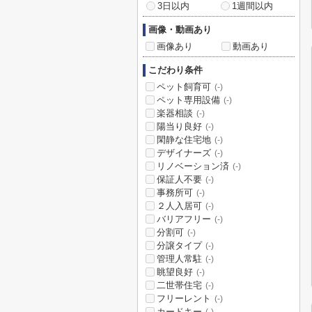
3日以内
1週間以内
画像・動画あり
画像あり
動画あり
こだわり条件
ペット飼育可
(-)
ペット専用設備
(-)
楽器相談
(-)
陽当り良好
(-)
閑静な住宅地
(-)
デザイナーズ
(-)
リノベーション済
(-)
保証人不要
(-)
事務所可
(-)
２人入居可
(-)
バリアフリー
(-)
分割可
(-)
分譲タイプ
(-)
管理人常駐
(-)
眺望良好
(-)
二世帯住宅
(-)
フリーレント
(-)
カードキー