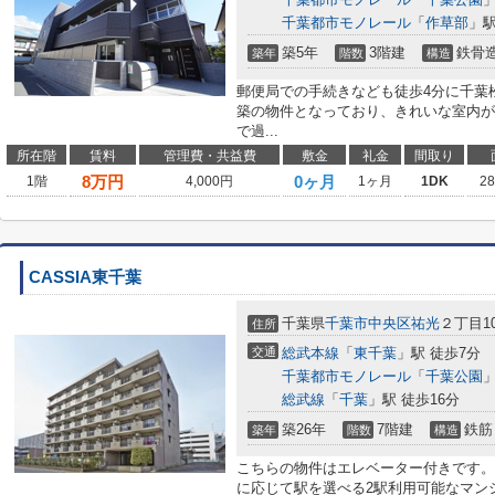
千葉都市モノレール
「
作草部
」駅
築5年
3階建
鉄骨
築年
階数
構造
郵便局での手続きなども徒歩4分に千葉
築の物件となっており、きれいな室内が
で過...
所在階
賃料
管理費・共益費
敷金
礼金
間取り
8
万円
0ヶ月
1階
4,000円
1ヶ月
1DK
2
CASSIA東千葉
千葉県
千葉市中央区
祐光
２丁目10
住所
交通
総武本線
「
東千葉
」駅 徒歩7分
千葉都市モノレール
「
千葉公園
」
総武線
「
千葉
」駅 徒歩16分
築26年
7階建
鉄筋
築年
階数
構造
こちらの物件はエレベーター付きです。
に応じて駅を選べる2駅利用可能なマン