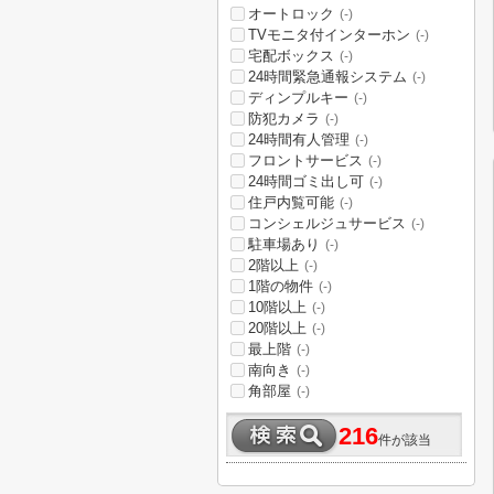
オートロック
(-)
TVモニタ付インターホン
(-)
宅配ボックス
(-)
24時間緊急通報システム
(-)
ディンプルキー
(-)
防犯カメラ
(-)
24時間有人管理
(-)
フロントサービス
(-)
24時間ゴミ出し可
(-)
住戸内覧可能
(-)
コンシェルジュサービス
(-)
駐車場あり
(-)
2階以上
(-)
1階の物件
(-)
10階以上
(-)
20階以上
(-)
最上階
(-)
南向き
(-)
角部屋
(-)
216
件が該当