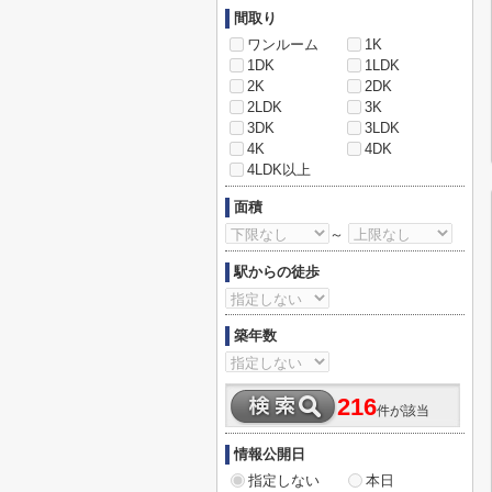
間取り
ワンルーム
1K
1DK
1LDK
2K
2DK
2LDK
3K
3DK
3LDK
4K
4DK
4LDK以上
面積
～
駅からの徒歩
築年数
216
件が該当
情報公開日
指定しない
本日