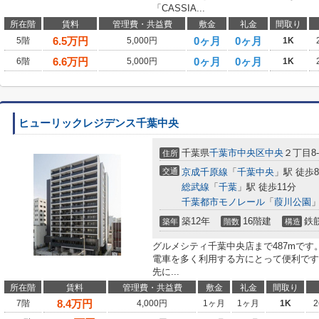
「CASSIA...
所在階
賃料
管理費・共益費
敷金
礼金
間取り
6.5
万円
0ヶ月
0ヶ月
5階
5,000円
1K
6.6
万円
0ヶ月
0ヶ月
6階
5,000円
1K
ヒューリックレジデンス千葉中央
千葉県
千葉市中央区
中央
２丁目8-
住所
交通
京成千原線
「
千葉中央
」駅 徒歩
総武線
「
千葉
」駅 徒歩11分
千葉都市モノレール
「
葭川公園
」
築12年
16階建
鉄
築年
階数
構造
グルメシティ千葉中央店まで487mです
電車を多く利用する方にとって便利です
先に...
所在階
賃料
管理費・共益費
敷金
礼金
間取り
8.4
万円
7階
4,000円
1ヶ月
1ヶ月
1K
2