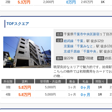
5.3
万円
0万円
2階
2,000円
2.65万円
1K
TOFスクエア
千葉県
千葉市中央区
新宿
１丁目29
住所
交通
総武線
「
千葉
」駅 徒歩12分
京葉線
「
千葉みなと
」駅 徒歩13
京成千原線
「
千葉中央
」駅 徒歩1
築22年
5階建
鉄筋
築年
階数
構造
眺望良好なエリアで魅力的です。始発駅
こちらの物件では初期費用をカードでお
の物...
所在階
賃料
管理費・共益費
敷金
礼金
間取り
5.8
万円
0ヶ月
3階
5,000円
1ヶ月
1R
2
5.8
万円
0ヶ月
4階
5,000円
1ヶ月
1R
2