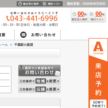
最終更新：2026年08月08日
00
00
件
件
最近見た物件
検討リスト
：00～19：00
定休日：毎週火曜・水曜日
レール
>
千葉駅の賃貸