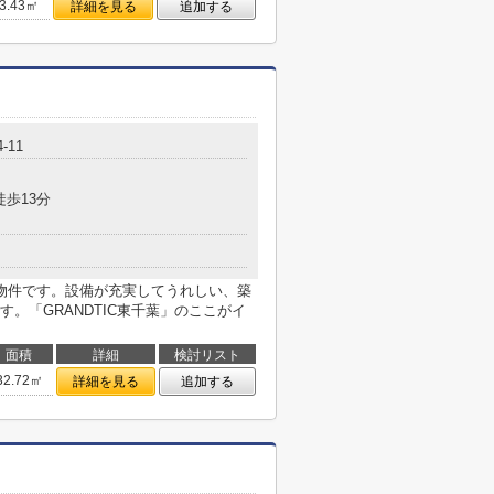
3.43㎡
詳細を見る
追加する
-11
徒歩13分
物件です。設備が充実してうれしい、築
。「GRANDTIC東千葉」のここがイ
面積
詳細
検討リスト
32.72㎡
詳細を見る
追加する