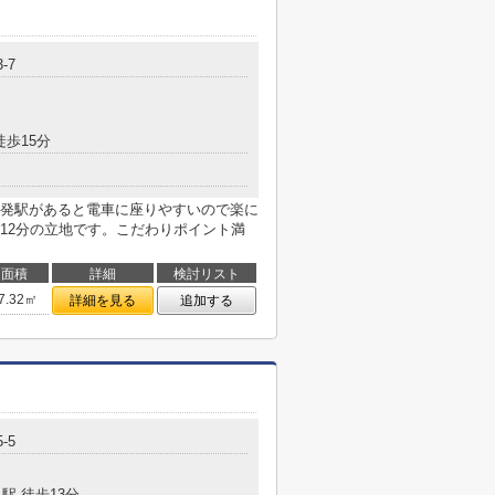
-7
徒歩15分
発駅があると電車に座りやすいので楽に
12分の立地です。こだわりポイント満
面積
詳細
検討リスト
7.32㎡
詳細を見る
追加する
-5
駅 徒歩13分