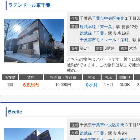
ラテンドール東千葉
千葉県
千葉市中央区
祐光
１丁目33
住所
交通
総武本線
「
東千葉
」駅 徒歩12分
総武線
「
千葉
」駅 徒歩19分
千葉都市モノレール
「
栄町
」駅 
築1年
3階建
木造
築年
階数
構造
こちらの物件はアパートです。近くに始
通勤ができます。この物件は駅まで徒歩
載の...
所在階
賃料
管理費・共益費
敷金
礼金
間取り
6.8
万円
0ヶ月
1階
10,000円
1ヶ月
1LDK
2
Beetle
千葉県
千葉市中央区
弁天
３丁目15
住所
交通
総武線
「
千葉
」駅 徒歩9分
千葉都市モノレール
「
千葉公園
」