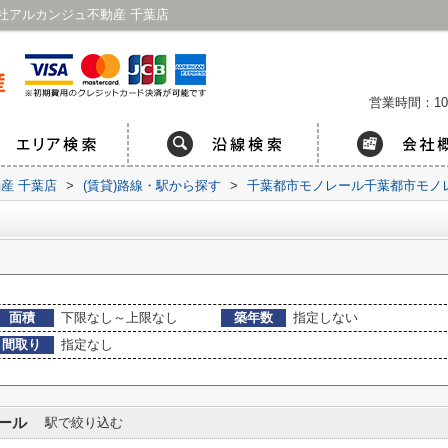
社アルカンジュ不動産 千葉店
営業時間：10
産 千葉店
>
(賃貸)路線・駅から探す
>
千葉都市モノレール千葉都市モノ
面積
下限なし～上限なし
築年数
指定しない
間取り
指定なし
ール
駅で絞り込む