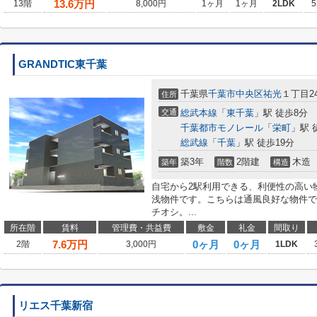
13.6
万円
13階
8,000円
1ヶ月
1ヶ月
2LDK
5
GRANDTIC東千葉
千葉県
千葉市中央区
祐光
１丁目24
住所
交通
総武本線
「
東千葉
」駅 徒歩8分
千葉都市モノレール
「
栄町
」駅 
総武線
「
千葉
」駅 徒歩19分
築3年
2階建
木造
築年
階数
構造
自宅から2駅利用できる、利便性の高い
浅物件です。こちらは通風良好な物件です
チオシ。...
所在階
賃料
管理費・共益費
敷金
礼金
間取り
7.6
万円
0ヶ月
0ヶ月
2階
3,000円
1LDK
リエス千葉新宿