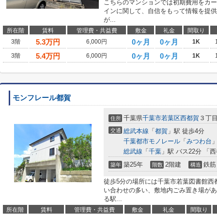
こちらのマンションでは初期費用をカー
インに関して、自信をもって情報を提供
が...
所在階
賃料
管理費・共益費
敷金
礼金
間取り
5.3
万円
0ヶ月
0ヶ月
3階
6,000円
1K
5.4
万円
0ヶ月
0ヶ月
3階
6,000円
1K
モンフレール都賀
千葉県
千葉市若葉区
西都賀
３丁目6
住所
交通
総武本線
「
都賀
」駅 徒歩4分
千葉都市モノレール
「
みつわ台
」
総武線
「
千葉
」駅 バス22分 「
築25年
2階建
鉄筋
築年
階数
構造
徒歩5分の場所には千葉市若葉図書館西
い合わせの多い、敷地内ごみ置き場があ
る駅...
所在階
賃料
管理費・共益費
敷金
礼金
間取り