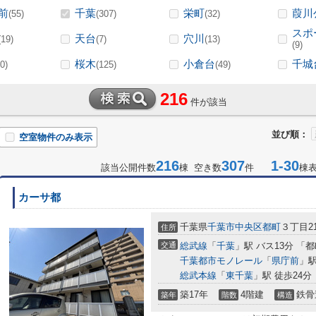
前
千葉
栄町
葭川
(55)
(307)
(32)
スポ
天台
穴川
(19)
(7)
(13)
(9)
桜木
小倉台
千城
0)
(125)
(49)
216
件が該当
並び順：
空室物件のみ表示
216
307
1-30
該当公開件数
棟 空き数
件
棟
カーサ都
千葉県
千葉市中央区
都町
３丁目21
住所
交通
総武線
「
千葉
」駅 バス13分 「
千葉都市モノレール
「
県庁前
」駅
総武本線
「
東千葉
」駅 徒歩24分
築17年
4階建
鉄骨
築年
階数
構造