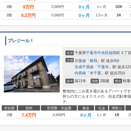
9
万円
0ヶ月
3階
5,000円
1ヶ月
1DK
9.2
万円
0ヶ月
3階
5,000円
1.5ヶ月
1R
プレジールⅠ
千葉県
千葉市中央区
稲荷町
３丁
住所
交通
京葉線
「
蘇我
」駅 徒歩9分
京成千原線
「
千葉寺
」駅 徒歩12
内房線
「
本千葉
」駅 徒歩25分
築21年
2階建
軽量
築年
階数
構造
敷地内にごみ置き場があるアパートです
持ちの方にもオススメの、自走式駐車場
チ...
所在階
賃料
管理費・共益費
敷金
礼金
間取り
7.4
万円
0ヶ月
2階
4,500円
1ヶ月
1R
2