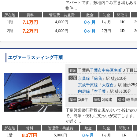
アパートです。敷地内ごみ置き場もあり
物件...
所在階
賃料
管理費・共益費
敷金
礼金
間取り
7.1
万円
0ヶ月
1階
4,000円
1ヶ月
1K
2
7.2
万円
0ヶ月
2階
4,000円
2万円
1R
3
エヴァーラスティング千葉
千葉県
千葉市中央区
南町
３丁目11
住所
交通
京葉線
「
蘇我
」駅 徒歩10分
京成千原線
「
大森台
」駅 徒歩25
内房線
「
本千葉
」駅 徒歩38分
築9年
3階建
軽量
築年
階数
構造
千葉興業銀行蘇我支店が歩いて491m
で、簡単・便利に支払いが完了します。
が近く...
所在階
賃料
管理費・共益費
敷金
礼金
間取り
8.3
万円
0ヶ月
1階
5,000円
1ヶ月
1R