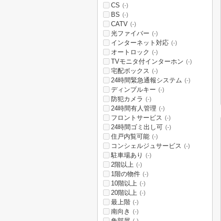
CS
(-)
BS
(-)
CATV
(-)
光ファイバー
(-)
インターネット対応
(-)
オートロック
(-)
TVモニタ付インターホン
(-)
宅配ボックス
(-)
24時間緊急通報システム
(-)
ディンプルキー
(-)
防犯カメラ
(-)
24時間有人管理
(-)
フロントサービス
(-)
24時間ゴミ出し可
(-)
住戸内覧可能
(-)
コンシェルジュサービス
(-)
駐車場あり
(-)
2階以上
(-)
1階の物件
(-)
10階以上
(-)
20階以上
(-)
最上階
(-)
南向き
(-)
角部屋