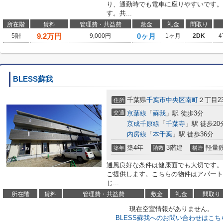
り、通勤時でも電車に座りやすいです。
す。共...
所在階
賃料
管理費・共益費
敷金
礼金
間取り
9.2
万円
0ヶ月
5階
9,000円
1ヶ月
2DK
4
BLESS蘇我
千葉県
千葉市中央区
南町
２丁目23
住所
交通
京葉線
「
蘇我
」駅 徒歩3分
京成千原線
「
千葉寺
」駅 徒歩20
内房線
「
本千葉
」駅 徒歩36分
築4年
3階建
軽量
築年
階数
構造
通風良好な条件は健康面でも大切です。
ご提供します。こちらの物件はアパート
じ...
所在階
賃料
管理費・共益費
敷金
礼金
間取り
現在空室情報がありません。
BLESS蘇我へのお問い合わせはこち