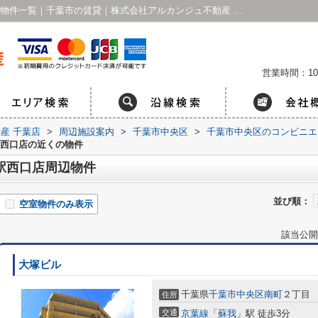
ローソン・スリーエフ 蘇我駅西口店周辺の物件一覧｜千葉市の賃貸｜株式会社アルカンジュ不動産 千葉店
営業時間：10
産 千葉店
>
周辺施設案内
>
千葉市中央区
>
千葉市中央区のコンビニエ
駅西口店の近くの物件
駅西口店周辺物件
並び順：
空室物件のみ表示
該当公開
大塚ビル
千葉県
千葉市中央区
南町
２丁目
住所
交通
京葉線
「
蘇我
」駅 徒歩3分