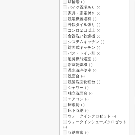
駐輪場
(-)
バイク置場あり
(-)
家具・家電付き
(-)
洗濯機置場有
(-)
外観タイル張り
(-)
コンロ２口以上
(-)
食器洗い乾燥機
(-)
システムキッチン
(-)
対面式キッチン
(-)
バス・トイレ別
(-)
追焚機能浴室
(-)
浴室乾燥機
(-)
温水洗浄便座
(-)
洗面台
(-)
洗髪洗面化粧台
(-)
シャワー
(-)
独立洗面台
(-)
エアコン
(-)
床暖房
(-)
床下収納
(-)
ウォークインクロゼット
(-)
ウォークインシューズクロゼット
(-)
収納豊富
(-)