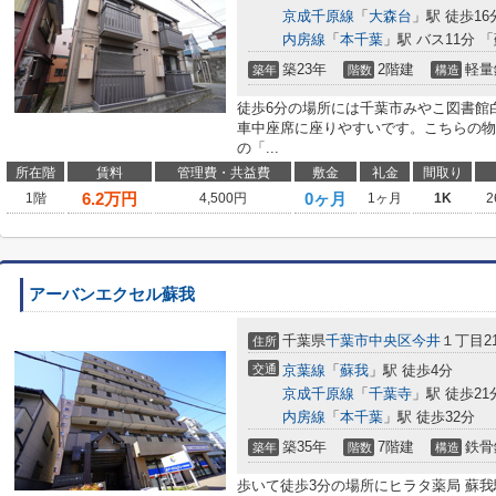
京成千原線
「
大森台
」駅 徒歩16
内房線
「
本千葉
」駅 バス11分 
築23年
2階建
軽量
築年
階数
構造
徒歩6分の場所には千葉市みやこ図書館
車中座席に座りやすいです。こちらの物
の「...
所在階
賃料
管理費・共益費
敷金
礼金
間取り
6.2
万円
0ヶ月
1階
4,500円
1ヶ月
1K
2
アーバンエクセル蘇我
千葉県
千葉市中央区
今井
１丁目21
住所
交通
京葉線
「
蘇我
」駅 徒歩4分
京成千原線
「
千葉寺
」駅 徒歩21
内房線
「
本千葉
」駅 徒歩32分
築35年
7階建
鉄骨
築年
階数
構造
歩いて徒歩3分の場所にヒラタ薬局 蘇