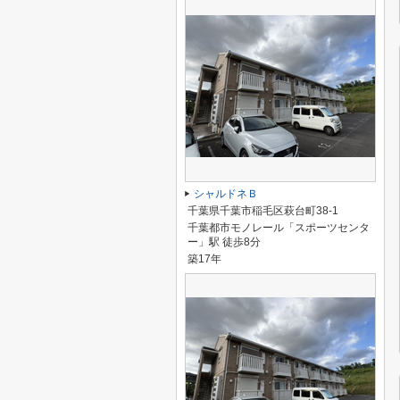
シャルドネＢ
千葉県千葉市稲毛区萩台町38-1
千葉都市モノレール「スポーツセンタ
ー」駅 徒歩8分
築17年