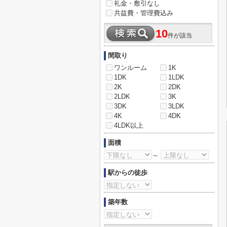
礼金・敷引なし
共益費・管理費込み
10
件が該当
間取り
ワンルーム
1K
1DK
1LDK
2K
2DK
2LDK
3K
3DK
3LDK
4K
4DK
4LDK以上
面積
～
駅からの徒歩
築年数