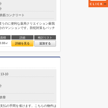
分
分
鉄筋コンクリート
を買うのに便利な薬局クリエイション蘇我
分のマンションです。防犯対策もバッチ
面積
詳細
検討リスト
8.88㎡
詳細を見る
追加する
3-10
分
鉄骨
支払の手間を省けます。こちらの物件は