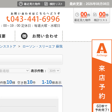
最終更新：2026年08月08日
00
00
件
件
最近見た物件
検討リスト
：00～19：00
定休日：毎週火曜・水曜日
ンスストア
>
ローソン・スリーエフ 蘇我
表示件数：
10
10
1-10
件数
棟 空き数
件
棟表示