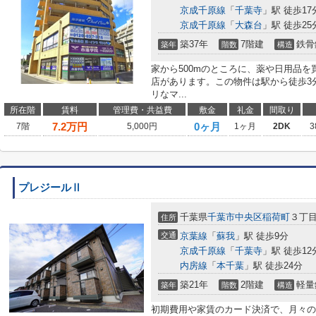
京成千原線
「
千葉寺
」駅 徒歩17
京成千原線
「
大森台
」駅 徒歩25
築37年
7階建
鉄骨
築年
階数
構造
家から500mのところに、薬や日用品
店があります。この物件は駅から徒歩3
リなマ...
所在階
賃料
管理費・共益費
敷金
礼金
間取り
7.2
万円
0ヶ月
7階
5,000円
1ヶ月
2DK
3
プレジールⅡ
千葉県
千葉市中央区
稲荷町
３丁目1
住所
交通
京葉線
「
蘇我
」駅 徒歩9分
京成千原線
「
千葉寺
」駅 徒歩12
内房線
「
本千葉
」駅 徒歩24分
築21年
2階建
軽量
築年
階数
構造
初期費用や家賃のカード決済で、月々の