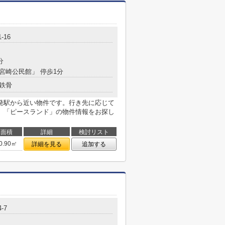
-16
分
「宮崎公民館」 停歩1分
鉄骨
発駅から近い物件です。行き先に応じて
。「ピースランド」の物件情報をお探し
面積
詳細
検討リスト
0.90㎡
詳細を見る
追加する
-7