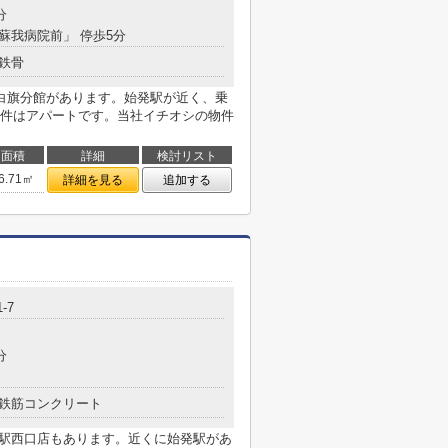
分
「蘇我病院前」 停歩5分
鉄骨
白旗分館があります。始発駅が近く、乗
件はアパートです。当社イチオシの物件
面積
詳細
検討リスト
6.71㎡
詳細を見る
追加する
-7
分
鉄筋コンクリート
我駅西口店もあります。近くに始発駅があ