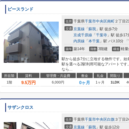
ピースランド
千葉県
千葉市中央区
南町
２丁目21
住所
交通
京葉線
「
蘇我
」駅 徒歩7分
京成千原線
「
千葉寺
」駅 徒歩17
内房線
「
本千葉
」駅 バス10分 
築14年
3階建
軽量
築年
階数
構造
駅から徒歩7分に立地する物件です。始
駅を選べる2駅利用可能なアパートです
なら...
所在階
賃料
管理費・共益費
敷金
礼金
間取り
9.5
万円
0ヶ月
1階
6,000円
1ヶ月
1LDK
4
サザンクロス
千葉県
千葉市中央区
白旗
３丁目24
住所
交通
京葉線
「
蘇我
」駅 徒歩12分