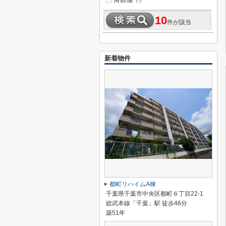
(-)
10
件が該当
新着物件
都町リハイムA棟
千葉県千葉市中央区都町６丁目22-1
総武本線「千葉」駅 徒歩46分
築51年