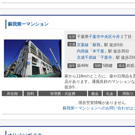
蘇我第一マンション
千葉県
千葉市中央区
今井
２丁目
住所
交通
京葉線
「
蘇我
」駅 徒歩5分
内房線
「
本千葉
」駅 徒歩35分
京成千原線
「
千葉寺
」駅 徒歩23
築49年
5階建
鉄筋
築年
階数
構造
家から118mのところに、薬や日用品
店があります。通風良好のマンションな
徒歩5...
所在階
賃料
管理費・共益費
敷金
礼金
間取り
現在空室情報がありません。
蘇我第一マンションへのお問い合わせは