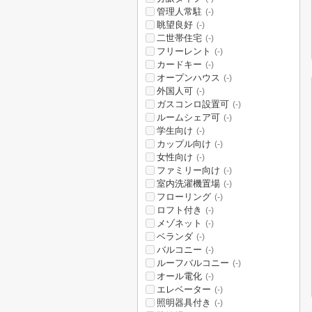
管理人常駐
(-)
眺望良好
(-)
二世帯住宅
(-)
フリーレント
(-)
カードキー
(-)
オープンハウス
(-)
外国人可
(-)
ガスコンロ設置可
(-)
ルームシェア可
(-)
学生向け
(-)
カップル向け
(-)
女性向け
(-)
ファミリー向け
(-)
室内洗濯機置場
(-)
フローリング
(-)
ロフト付き
(-)
メゾネット
(-)
ベランダ
(-)
バルコニー
(-)
ルーフバルコニー
(-)
オール電化
(-)
エレベーター
(-)
照明器具付き
(-)