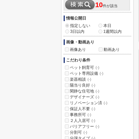
10
件が該当
情報公開日
指定しない
本日
3日以内
1週間以内
画像・動画あり
画像あり
動画あり
こだわり条件
ペット飼育可
(-)
ペット専用設備
(-)
楽器相談
(-)
陽当り良好
(-)
閑静な住宅地
(-)
デザイナーズ
(-)
リノベーション済
(-)
保証人不要
(-)
事務所可
(-)
２人入居可
(-)
バリアフリー
(-)
分割可
(-)
分譲タイプ
(-)