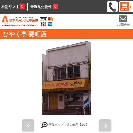
0
0
検討リスト
最近見た物件
お問合せ
ひやく亭 要町店
前
次
画像タップで拡大表示【
1
/1】