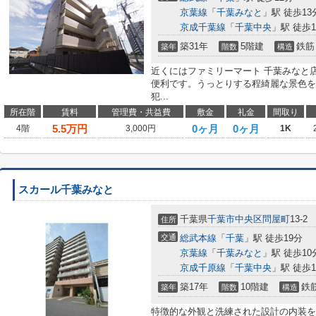
京葉線
「
千葉みなと
」駅 徒歩13
京成千葉線
「
千葉中央
」駅 徒歩1
築31年
5階建
鉄筋
築年
階数
構造
近くにはファミリーマート 千葉みなと店
便利です。うっとりする程綺麗な景色を
犯...
所在階
賃料
管理費・共益費
敷金
礼金
間取り
5.5
万円
0ヶ月
0ヶ月
4階
3,000円
1K
スカール千葉みなと
千葉県
千葉市中央区
問屋町
13-2
住所
交通
総武本線
「
千葉
」駅 徒歩19分
京葉線
「
千葉みなと
」駅 徒歩10
京成千原線
「
千葉中央
」駅 徒歩1
築17年
10階建
鉄
築年
階数
構造
特徴的な外観と洗練された設計の内装を