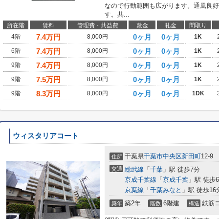
なので行動範囲も広がります。通風良好
す。共...
所在階
賃料
管理費・共益費
敷金
礼金
間取り
7.4
万円
0ヶ月
0ヶ月
4階
8,000円
1K
7.4
万円
0ヶ月
0ヶ月
6階
8,000円
1K
7.4
万円
0ヶ月
0ヶ月
9階
8,000円
1K
7.5
万円
0ヶ月
0ヶ月
9階
8,000円
1K
8.3
万円
0ヶ月
0ヶ月
9階
8,000円
1DK
ウィスタリアコート
千葉県
千葉市中央区
新田町
12-9
住所
交通
総武線
「
千葉
」駅 徒歩7分
京成千葉線
「
京成千葉
」駅 徒歩
京葉線
「
千葉みなと
」駅 徒歩16
築2年
6階建
鉄筋
築年
階数
構造