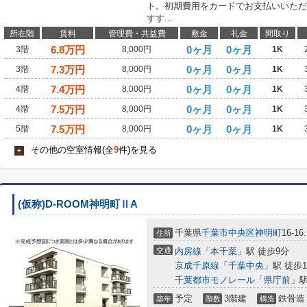
ト。初期費用をカードでお支払いいただ
すす...
所在階
賃料
管理費・共益費
敷金
礼金
間取り
6.8
万円
0ヶ月
0ヶ月
3階
8,000円
1K
7.3
万円
0ヶ月
0ヶ月
3階
8,000円
1K
7.4
万円
0ヶ月
0ヶ月
4階
8,000円
1K
7.5
万円
0ヶ月
0ヶ月
4階
8,000円
1K
7.5
万円
0ヶ月
0ヶ月
5階
8,000円
1K
その他の空室情報(全
9
件)を見る
+
(仮称)D-ROOM神明町ⅡA
千葉県
千葉市中央区
神明町
16-16
住所
交通
内房線
「
本千葉
」駅 徒歩9分
京成千原線
「
千葉中央
」駅 徒歩1
千葉都市モノレール
「
県庁前
」駅
予定
3階建
鉄骨造
築年
階数
構造