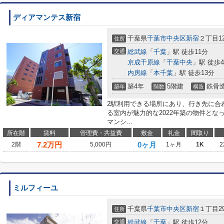
ディアマンテス新宿
千葉県
千葉市中央区
新宿
２丁目12
住所
交通
総武線
「
千葉
」駅 徒歩11分
京成千原線
「
千葉中央
」駅 徒歩
内房線
「
本千葉
」駅 徒歩13分
築4年
5階建
鉄骨
築年
階数
構造
2駅利用できる場所にあり、行き先に合
る室内が魅力的な2022年築の物件と
マンシ...
所在階
賃料
管理費・共益費
敷金
礼金
間取り
7.2
万円
0ヶ月
2階
5,000円
1ヶ月
1K
2
ミルフィーユ
千葉県
千葉市中央区
新宿
１丁目29
住所
交通
総武線
「
千葉
」駅 徒歩12分