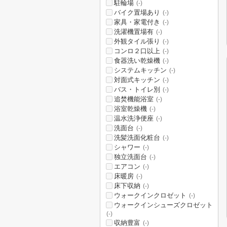
駐輪場
(-)
バイク置場あり
(-)
家具・家電付き
(-)
洗濯機置場有
(-)
外観タイル張り
(-)
コンロ２口以上
(-)
食器洗い乾燥機
(-)
システムキッチン
(-)
対面式キッチン
(-)
バス・トイレ別
(-)
追焚機能浴室
(-)
浴室乾燥機
(-)
温水洗浄便座
(-)
洗面台
(-)
洗髪洗面化粧台
(-)
シャワー
(-)
独立洗面台
(-)
エアコン
(-)
床暖房
(-)
床下収納
(-)
ウォークインクロゼット
(-)
ウォークインシューズクロゼット
(-)
収納豊富
(-)