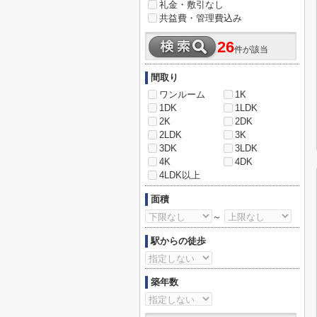
礼金・敷引なし
共益費・管理費込み
26
件が該当
間取り
ワンルーム
1K
1DK
1LDK
2K
2DK
2LDK
3K
3DK
3LDK
4K
4DK
4LDK以上
面積
～
駅からの徒歩
築年数