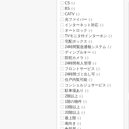
CS
(-)
BS
(-)
CATV
(-)
光ファイバー
(-)
インターネット対応
(-)
オートロック
(-)
TVモニタ付インターホン
(-)
宅配ボックス
(-)
24時間緊急通報システム
(-)
ディンプルキー
(-)
防犯カメラ
(-)
24時間有人管理
(-)
フロントサービス
(-)
24時間ゴミ出し可
(-)
住戸内覧可能
(-)
コンシェルジュサービス
(-)
駐車場あり
(-)
2階以上
(-)
1階の物件
(-)
10階以上
(-)
20階以上
(-)
最上階
(-)
南向き
(-)
角部屋