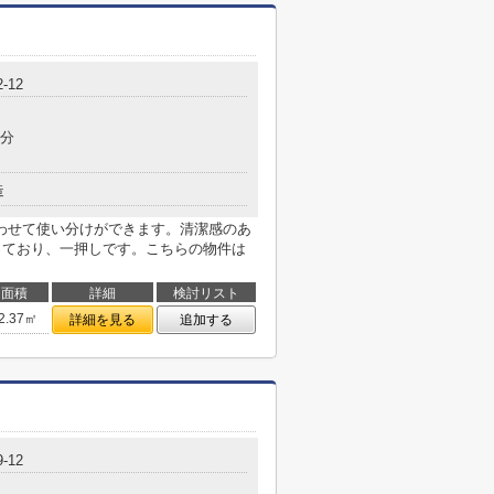
-12
4分
造
わせて使い分けができます。清潔感のあ
なっており、一押しです。こちらの物件は
面積
詳細
検討リスト
2.37㎡
詳細を見る
追加する
-12