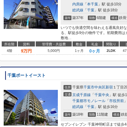
内房線
「
本千葉
」駅 徒歩10分
総武線
「
千葉
」駅 徒歩18分
築37年
6階建
鉄骨
築年
階数
構造
いつでも快適空間を味わえる通風良好な
る、駅徒歩9分の物件です。初期費用は
敷地...
所在階
賃料
管理費・共益費
敷金
礼金
間取り
9
万円
0ヶ月
4階
5,000円
1ヶ月
2LDK
47
千葉ポートイースト
千葉県
千葉市中央区
新宿
１丁目20
住所
交通
京成千原線
「
千葉中央
」駅 徒歩1
千葉都市モノレール
「
市役所前
」
総武線
「
千葉
」駅 徒歩16分
築18年
11階建
鉄
築年
階数
構造
セブンイレブン 千葉神明町店まで徒歩