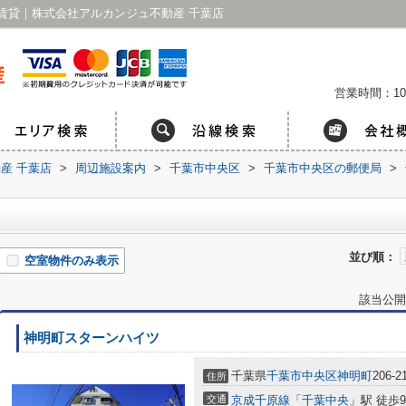
賃貸｜株式会社アルカンジュ不動産 千葉店
営業時間：10
産 千葉店
>
周辺施設案内
>
千葉市中央区
>
千葉市中央区の郵便局
>
並び順：
空室物件のみ表示
該当公開
神明町スターンハイツ
千葉県
千葉市中央区
神明町
206-2
住所
交通
京成千原線
「
千葉中央
」駅 徒歩