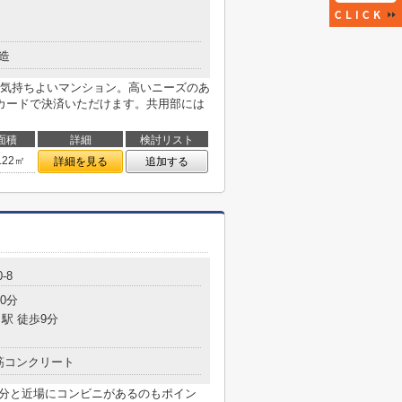
造
気持ちよいマンション。高いニーズのあ
カードで決済いただけます。共用部には
面積
詳細
検討リスト
.22㎡
詳細を見る
追加する
-8
0分
駅 徒歩9分
筋コンクリート
4分と近場にコンビニがあるのもポイン