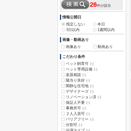
26
件が該当
情報公開日
指定しない
本日
3日以内
1週間以内
画像・動画あり
画像あり
動画あり
こだわり条件
ペット飼育可
(-)
ペット専用設備
(-)
楽器相談
(-)
陽当り良好
(-)
閑静な住宅地
(-)
デザイナーズ
(-)
リノベーション済
(-)
保証人不要
(-)
事務所可
(-)
２人入居可
(-)
バリアフリー
(-)
分割可
(-)
分譲タイプ
(-)