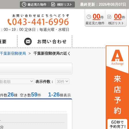
最終更新：2026年08月07日
00
00
件
件
最近見た物件
検討リスト
：00～19：00
定休日：毎週火曜・水曜日
千葉新宿郵便局
>
千葉新宿郵便局の近く
表示件数：
26
59
1-26
件数
棟 空き数
件
棟表示
1
9分