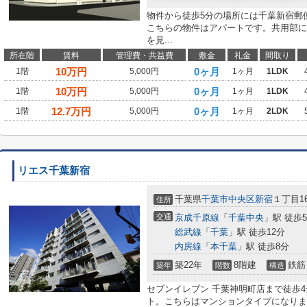
物件から徒歩5分の場所には千葉新宿郵
こちらの物件はアパートです。共用部に
を見...
所在階
賃料
管理費・共益費
敷金
礼金
間取り
10
万円
0ヶ月
1階
5,000円
1ヶ月
1LDK
10
万円
0ヶ月
1階
5,000円
1ヶ月
1LDK
12.7
万円
0ヶ月
1階
5,000円
1ヶ月
2LDK
リエス千葉新宿
千葉県
千葉市中央区
新宿
１丁目16
住所
交通
京成千原線
「
千葉中央
」駅 徒歩
総武線
「
千葉
」駅 徒歩12分
内房線
「
本千葉
」駅 徒歩8分
築22年
8階建
鉄筋
築年
階数
構造
セブンイレブン 千葉神明町店まで徒歩
ト。こちらはマンションタイプになりま