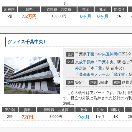
す。...
所在階
賃料
管理費・共益費
敷金
礼金
間取り
7.2
万円
0ヶ月
0ヶ月
5階
10,000円
1R
グレイス千葉中央Ⅱ
千葉県
千葉市中央区
神明町
252-9
住所
交通
京成千原線
「
千葉中央
」駅 徒歩
外房線
「
本千葉
」駅 徒歩8分
千葉都市モノレール
「
県庁前
」駅
築5年
3階建
鉄骨
築年
階数
構造
こちらの物件はアパートです。2駅利用
す。目立つ外観と洗練された設計の内装
満載...
所在階
賃料
管理費・共益費
敷金
礼金
間取り
7
万円
0ヶ月
2階
3,000円
1ヶ月
1K
2