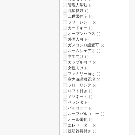
管理人常駐
(-)
眺望良好
(-)
二世帯住宅
(-)
フリーレント
(-)
カードキー
(-)
オープンハウス
(-)
外国人可
(-)
ガスコンロ設置可
(-)
ルームシェア可
(-)
学生向け
(-)
カップル向け
(-)
女性向け
(-)
ファミリー向け
(-)
室内洗濯機置場
(-)
フローリング
(-)
ロフト付き
(-)
メゾネット
(-)
ベランダ
(-)
バルコニー
(-)
ルーフバルコニー
(-)
オール電化
(-)
エレベーター
(-)
照明器具付き
(-)