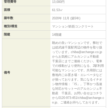
管理費等
13,000円
面積
61.53㎡
築年数
2020年 11月 (築5年)
種別/構造
マンション/鉄筋コンクリート
階建
14階建
眺めの良いマンションです。弊社で
は総武線千葉駅周辺の物件を取り扱
っています。chiba@archange.co.jp
からお気軽にアルカンジュ不動産
千葉店にまでご連絡ください。電車
での移動がより便利になる、2駅利用
可能なマンションです。共用部には
備考
敷地内ごみ置き場・エレベータなど
が揃っております。気になるイチオ
シ物件情報：「IS」。丁寧かつ迅速
な対応がモットーのアルカンジュ不
動産 千葉店。お問い合せはコチラ
から0120-973-451/chiba@archange.c
o.jp、ご連絡お待ちしております。