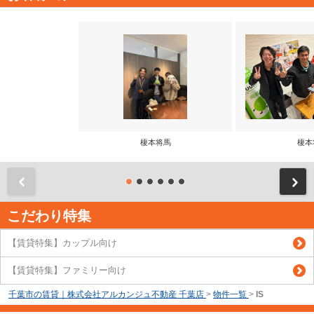
榎本将馬
榎本
前
こだわり特集
【賃貸特集】カップル向け
【賃貸特集】ファミリー向け
千葉市の賃貸｜株式会社アルカンジュ不動産 千葉店
>
物件一覧
>
IS