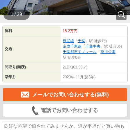
1 / 29
賃料
18.2万円
総武線
「
千葉
」駅 徒歩7分
京成千原線
「
千葉中央
」駅 徒歩3分
交通
千葉都市モノレール
「
葭川公園
」
駅 徒歩8分
間取り(面積)
2LDK(61.53㎡)
築年月
2020年 11月(築5年)
メールでお問い合わせする(無料)
電話でお問い合わせする
良好な眺望で癒されてみませんか。道が平坦だと買い物も