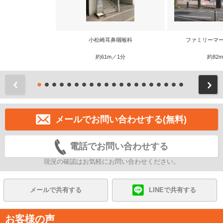
小松崎耳鼻咽喉科
ファミリーマー
約61m／1分
約82
前
メールでお問い合わせする(無料)
電話でお問い合わせする
現況の確認はお気軽にお問い合わせください。
メールで共有する
LINEで共有する
お客様の声