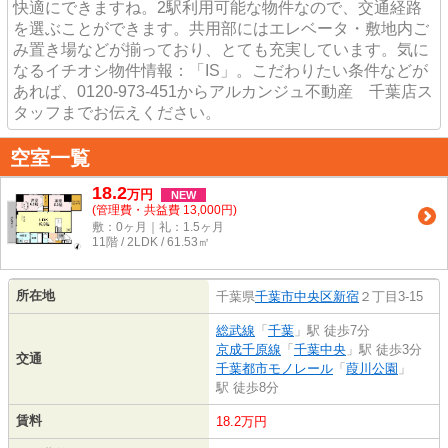
快適にできますね。2駅利用可能な物件なので、交通経路
を選ぶことができます。共用部にはエレベータ・敷地内ご
み置き場などが揃っており、とても充実しています。気に
なるイチオシ物件情報：「IS」。こだわりたい条件などが
あれば、0120-973-451からアルカンジュ不動産 千葉店ス
タッフまでお伝えください。
空室一覧
18.2
万
円
NEW
(管理費・共益費 13,000円)
敷：0ヶ月｜礼：1.5ヶ月
11階 / 2LDK / 61.53㎡
所在地
千葉県
千葉市中央区
新宿
２丁目3-15
総武線
「
千葉
」駅 徒歩7分
京成千原線
「
千葉中央
」駅 徒歩3分
交通
千葉都市モノレール
「
葭川公園
」
駅 徒歩8分
賃料
18.2万円