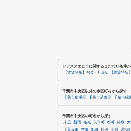
ソアススエヒロに関するこだわり条件か
【賃貸特集】敷金・礼金0
【賃貸特集
千葉市中央区以外の市区町村から探す
千葉市稲毛区
千葉市若葉区
千葉市緑
千葉市中央区の町名から探す
末広
新宿
祐光
矢作町
都町
椿森
大
千葉寺町
本町
旭町
松波
南町
宮崎