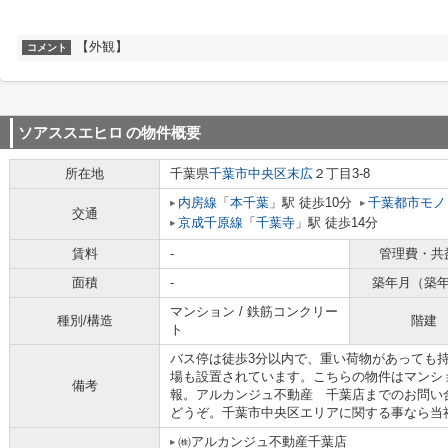
【外観】
コメント
ソアススエヒロ
の物件概要
所在地
千葉県
千葉市中央区
末広
２丁目3-8
内房線
「
本千葉
」駅 徒歩10分
千葉都市モノ
交通
京成千原線
「
千葉寺
」駅 徒歩14分
賃料
-
管理費・共
面積
-
築年月（築
マンション / 鉄筋コンクリー
種別/構造
階建
ト
バス停は徒歩3分以内で、重い荷物があっても
場も設置されています。こちらの物件はマンシ
備考
報。アルカンジュ不動産 千葉店までのお問い合わせ
どうぞ。千葉市中央区エリアに関する事なら当
㈱アルカンジュ不動産千葉店