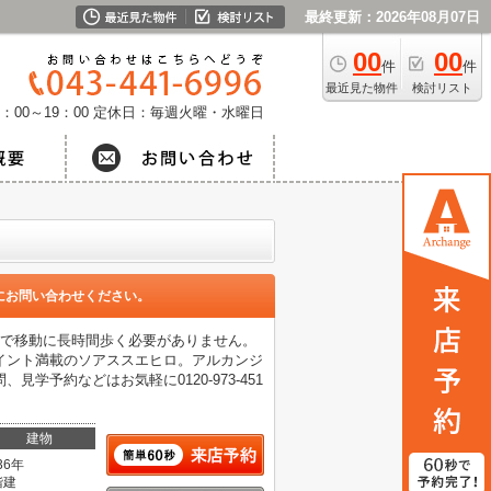
最終更新：2026年08月07日
00
00
件
件
最近見た物件
検討リスト
：00～19：00
定休日：毎週火曜・水曜日
にお問い合わせください。
ので移動に長時間歩く必要がありません。
イント満載のソアススエヒロ。アルカンジ
予約などはお気軽に0120-973-451
建物
36年
階建