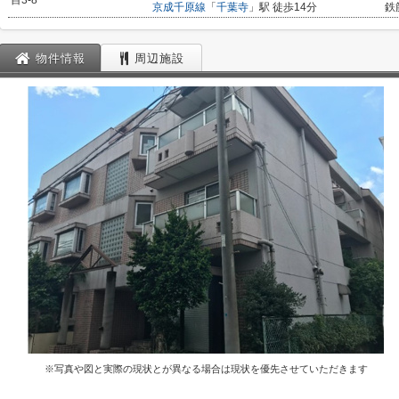
目3-8
京成千原線
「
千葉寺
」駅 徒歩14分
鉄
物件情報
周辺施設
※写真や図と実際の現状とが異なる場合は現状を優先させていただきます