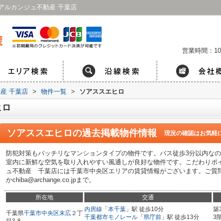
アルカンジュ不動産 千葉店
営業時間：10
産 千葉店
>
物件一覧
>
ソアススエヒロ
ヒロ
ソアススエヒロ
の過去掲載物件情報
現況の確認はお気軽
防犯対策もバッチリなマンションタイプの物件です。バス徒歩3分以内な
室内に新鮮な空気を取り入れやすい風通しが良好な物件です。こだわりポ
ュ不動産 千葉店には千葉市中央区エリアの賃貸情報がございます。ご質問、見学
かchiba@archange.co.jpまで。
所在地
交通
内房線
「
本千葉
」駅 徒歩10分
築
千葉県
千葉市中央区
末広
２丁
千葉都市モノレール
「
県庁前
」駅 徒歩13分
3