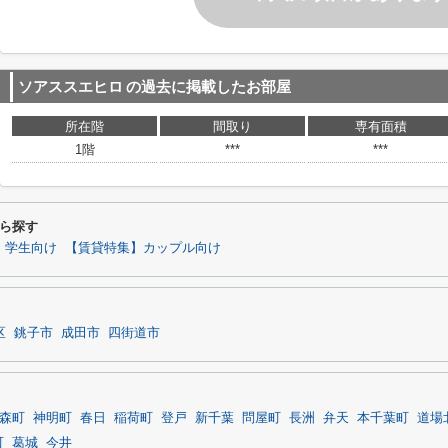
ソアススエヒロ
の過去に掲載したお部屋
所在階
間取り
専有面積
1階
***
***
ら探す
】学生向け
【賃貸特集】カップル向け
区
銚子市
成田市
四街道市
森町
神明町
春日
稲荷町
登戸
新千葉
問屋町
長洲
弁天
本千葉町
道場
町
葛城
今井