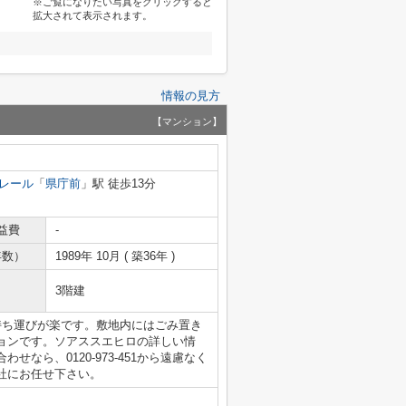
※ご覧になりたい写真をクリックすると
拡大されて表示されます。
情報の見方
【マンション】
レール
「
県庁前
」駅 徒歩13分
益費
-
年数）
1989年 10月 ( 築36年 )
3階建
持ち運びが楽です。敷地内にはごみ置き
ョンです。ソアススエヒロの詳しい情
なら、0120-973-451から遠慮なく
社にお任せ下さい。