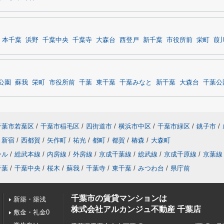
本千葉
浜野
千葉中央
千葉寺
大森台
西登戸
新千葉
市役所前
栄町
葭
公園
蘇我
栄町
市役所前
千葉
東千葉
千葉みなと
新千葉
大森台
千葉公
千葉市若葉区
/
千葉市稲毛区
/
四街道市
/
横浜市中区
/
千葉市緑区
/
銚子市
/
新宿
/
西都賀
/
矢作町
/
祐光
/
都町
/
都賀
/
椿森
/
大森町
ール
/
総武本線
/
内房線
/
外房線
/
京成千葉線
/
総武線
/
京成千原線
/
京葉線
千葉
/
千葉中央
/
桜木
/
蘇我
/
千葉寺
/
東千葉
/
みつわ台
/
県庁前
千葉市の賃貸マンションは
新築・築浅
株式会社アルカンジュ不動産 千葉店
敷金・礼金0