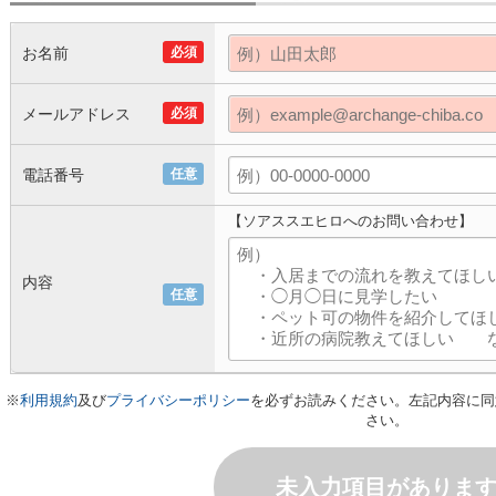
お名前
必須
メールアドレス
必須
電話番号
任意
【ソアススエヒロへのお問い合わせ】
内容
任意
※
利用規約
及び
プライバシーポリシー
を必ずお読みください。左記内容に同
さい。
未入力項目がありま