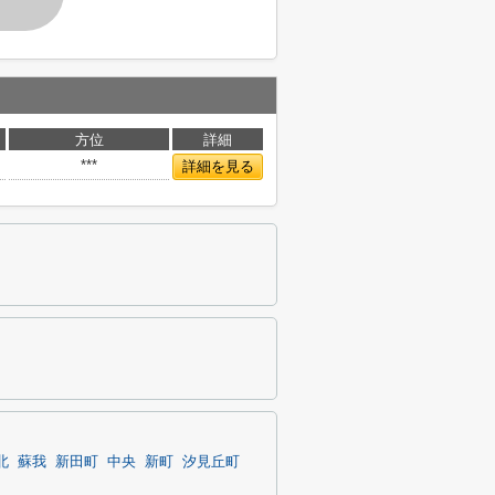
方位
詳細
***
詳細を見る
北
蘇我
新田町
中央
新町
汐見丘町