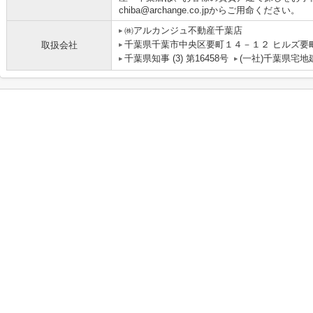
chiba@archange.co.jpからご用命ください。
㈱アルカンジュ不動産千葉店
千葉県千葉市中央区要町１４－１２ ヒルズ要町
取扱会社
千葉県知事 (3) 第16458号
(一社)千葉県宅