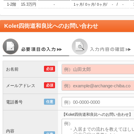
1-2階
15.3万円
-
/
/
/
/
1ヶ月
0ヶ月
0ヶ月
-
-
Kolet四街道和良比
へのお問い合わせ
お名前
必須
メールアドレス
必須
電話番号
任意
【Kolet四街道和良比へのお問い合わせ】
内容