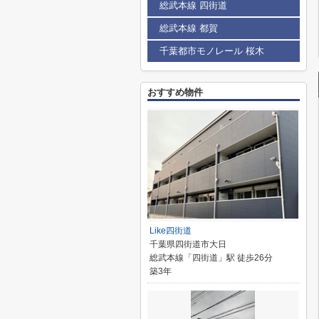
総武本線 四街道
総武本線 都賀
千葉都市モノレール 桜木
おすすめ物件
Like四街道
千葉県四街道市大日
総武本線「四街道」駅 徒歩26分
築3年