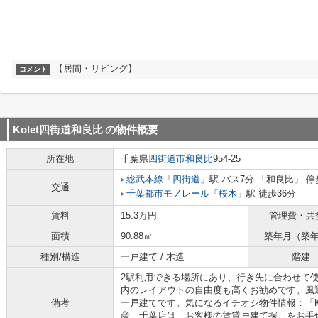
【居間・リビング】
コメント
Kolet四街道和良比
の物件概要
所在地
千葉県
四街道市
和良比
954-25
総武本線
「
四街道
」駅 バス7分 「和良比」 停
交通
千葉都市モノレール
「
桜木
」駅 徒歩36分
賃料
15.3万円
管理費・共
面積
90.88㎡
築年月（築
種別/構造
一戸建て / 木造
階建
2駅利用できる場所にあり、行き先に合わせて
内のレイアウトの自由度も高くお勧めです。風
備考
一戸建てです。気になるイチオシ物件情報：「K
産 千葉店は、お客様の賃貸戸建て探しをお手伝い致