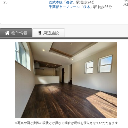
2
25
総武本線
「
都賀
」駅 徒歩24分
木
千葉都市モノレール
「
桜木
」駅 徒歩36分
物件情報
周辺施設
※写真や図と実際の現状とが異なる場合は現状を優先させていただきます