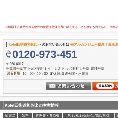
※地図上に表示される物件の位置は付近住所に所在することを表すものであり、実際
Kolet四街道和良比
へのお問い合わせは
㈱アルカンジュ不動産千葉店
0120-973-451
〒260-0017
千葉県千葉市中央区要町１４－１２ ヒルズ要町１号室 1階1号室
10：00～19：00 定休日:毎週火曜・水曜日
Kolet四街道和良比
の空室情報
所在階
賃料
管理費・共益費
敷金/礼金/保証金/償却/敷引