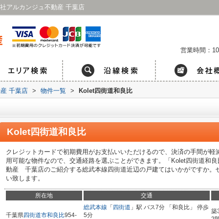
会社アルカンジュ不動産 千葉店
営業時間：10
産 千葉店
>
物件一覧
>
Kolet四街道和良比
Kolet四街道和良比
クレジットカードで初期費用がお支払いいただけるので、決済の手間が軽減で
用可能な物件なので、交通経路を選ぶことができます。「Kolet四街道和
動産 千葉店のご紹介する総武本線四街道近辺の戸建てはいかがですか。ぜひ01
い致します。
所在地
交通
総武本線
「
四街道
」駅 バス7分 「和良比」 停歩
築
千葉県
四街道市
和良比
954-
5分