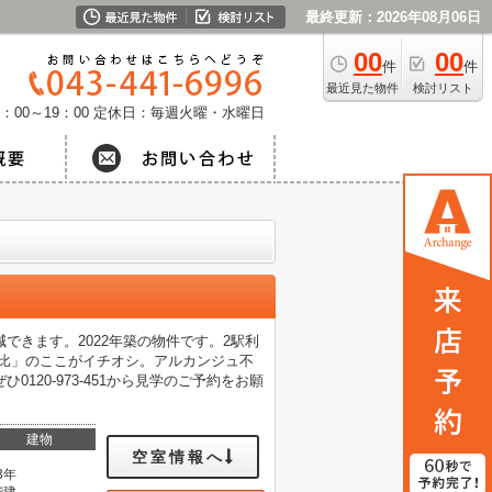
最終更新：2026年08月06日
00
00
件
件
最近見た物件
検討リスト
：00～19：00
定休日：毎週火曜・水曜日
きます。2022年築の物件です。2駅利
良比」のここがイチオシ。アルカンジュ不
20-973-451から見学のご予約をお願
建物
空室情報へ
3年