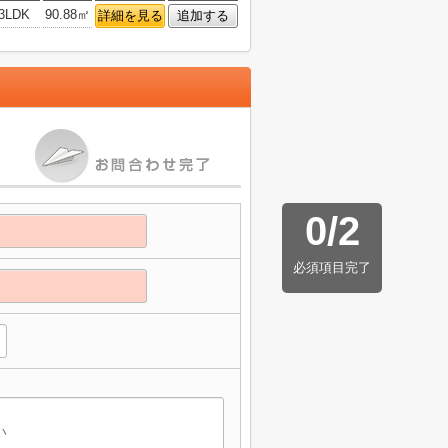
3LDK
90.88㎡
詳細を見る
追加する
0
/
2
必須項目完了