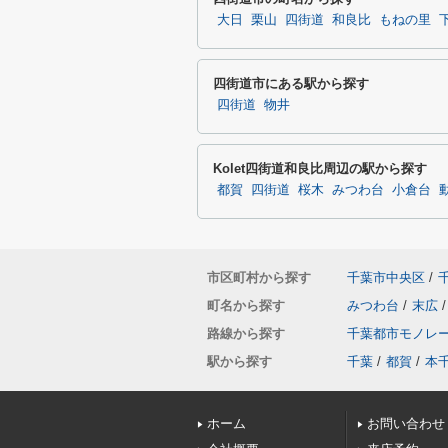
大日
栗山
四街道
和良比
もねの里
四街道市にある駅から探す
四街道
物井
Kolet四街道和良比周辺の駅から探す
都賀
四街道
桜木
みつわ台
小倉台
市区町村から探す
千葉市中央区
/
町名から探す
みつわ台
/
末広
/
路線から探す
千葉都市モノレ
駅から探す
千葉
/
都賀
/
本
ホーム
お問い合わせ