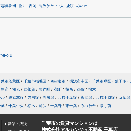
下志津新田
物井
吉岡
鹿放ケ丘
中央
鹿渡
めいわ
動物公園
千葉市若葉区
/
千葉市稲毛区
/
四街道市
/
横浜市中区
/
千葉市緑区
/
銚子市
/
新宿
/
祐光
/
西都賀
/
矢作町
/
都町
/
椿森
/
都賀
/
桜木
ール
/
総武本線
/
内房線
/
外房線
/
京成千葉線
/
総武線
/
京成千原線
/
京葉線
千葉
/
千葉中央
/
桜木
/
蘇我
/
千葉寺
/
東千葉
/
みつわ台
/
県庁前
千葉市の賃貸マンションは
新築・築浅
株式会社アルカンジュ不動産 千葉店