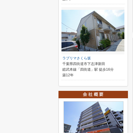
ラプリマさくら坂
千葉県四街道市下志津新田
総武本線「四街道」駅 徒歩16分
築12年