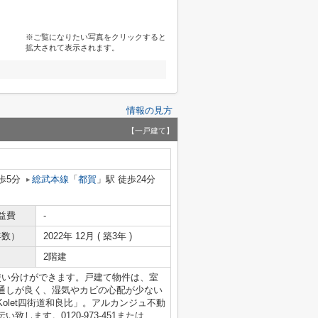
※ご覧になりたい写真をクリックすると
拡大されて表示されます。
情報の見方
【一戸建て】
歩5分
総武本線
「
都賀
」駅 徒歩24分
益費
-
年数）
2022年 12月 ( 築3年 )
2階建
使い分けができます。戸建て物件は、室
通しが良く、湿気やカビの心配が少ない
olet四街道和良比」。アルカンジュ不動
します。0120-973-451または