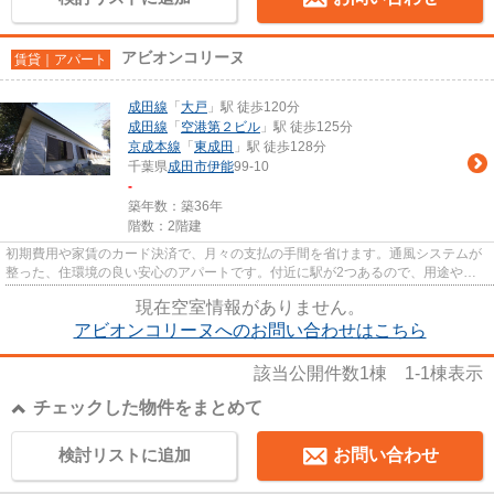
アビオンコリーヌ
賃貸｜アパート
成田線
「
大戸
」駅 徒歩120分
成田線
「
空港第２ビル
」駅 徒歩125分
京成本線
「
東成田
」駅 徒歩128分
千葉県
成田市
伊能
99-10
-
築年数：築36年
階数：2階建
初期費用や家賃のカード決済で、月々の支払の手間を省けます。通風システムが
整った、住環境の良い安心のアパートです。付近に駅が2つあるので、用途や行
き先によって経路を選べる物件...
現在空室情報がありません。
アビオンコリーヌへのお問い合わせはこちら
該当公開件数
1
棟
1-1
棟表示
チェックした物件をまとめて
検討リストに追加
お問い合わせ