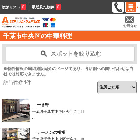
0
0
検討リスト
最近見た物件
お問合せ
千葉市中央区の中華料理
スポットを絞り込む
※物件情報の周辺施設紹介のページであり、各店舗への問い合わせは当
社では対応できません。
該当件数
4
件
一番軒
千葉県千葉市中央区今井２丁目
-
ラーメンの柵柵
千葉県千葉市中央区新宿１丁目