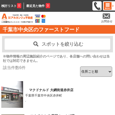
0
0
検討リスト
最近見た物件
お問合せ
千葉市中央区のファーストフード
スポットを絞り込む
※物件情報の周辺施設紹介のページであり、各店舗への問い合わせは当
社では対応できません。
該当件数
6
件
マクドナルド 大網街道赤井店
千葉県千葉市中央区赤井町
-