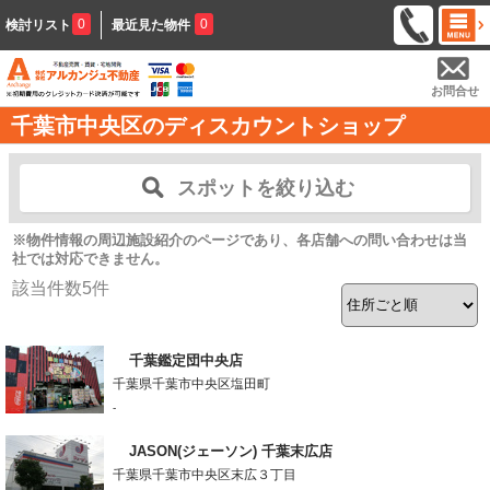
0
0
検討リスト
最近見た物件
お問合せ
千葉市中央区のディスカウントショップ
スポットを絞り込む
※物件情報の周辺施設紹介のページであり、各店舗への問い合わせは当
社では対応できません。
該当件数
5
件
千葉鑑定団中央店
千葉県千葉市中央区塩田町
-
JASON(ジェーソン) 千葉末広店
千葉県千葉市中央区末広３丁目