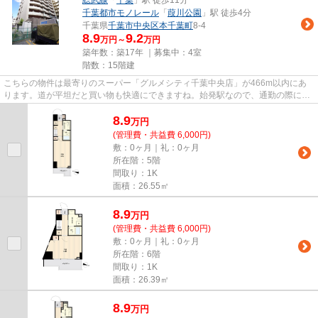
千葉都市モノレール
「
葭川公園
」駅 徒歩4分
千葉県
千葉市中央区
本千葉町
8-4
8.9
9.2
万円～
万円
築年数：築17年 ｜募集中：
4室
階数：15階建
こちらの物件は最寄りのスーパー「グルメシティ千葉中央店」が466m以内にあ
ります。道が平坦だと買い物も快適にできますね。始発駅なので、通勤の際にも
座席に座りやすいです。共用部...
8.9
万
円
(管理費・共益費 6,000円)
敷：0ヶ月｜礼：0ヶ月
所在階：5階
間取り：1K
面積：26.55㎡
8.9
万
円
(管理費・共益費 6,000円)
敷：0ヶ月｜礼：0ヶ月
所在階：6階
間取り：1K
面積：26.39㎡
8.9
万
円