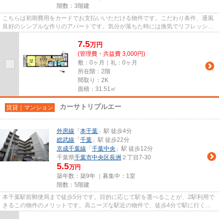
階数：3階建
こちらは初期費用をカードでお支払いいただける物件です。こだわり条件、通風
良好のシンプルな作りのアパートです。気分が落ちた時には換気でリフレッシュ
しましょう。付近に駅が2駅あ...
7.5
万
円
(管理費・共益費 3,000円)
敷：0ヶ月｜礼：0ヶ月
所在階：2階
間取り：2K
面積：31.51㎡
カーサトリプルエー
賃貸｜マンション
外房線
「
本千葉
」駅 徒歩4分
総武線
「
千葉
」駅 徒歩22分
京成千葉線
「
千葉中央
」駅 徒歩12分
千葉県
千葉市中央区
長洲
２丁目7-30
5.5
万円
築年数：築9年 ｜募集中：
1室
階数：5階建
本千葉駅前郵便局まで徒歩5分です。目的に応じて駅を選べることが、2駅利用で
きるこの物件のメリットです。高ニーズな駅近の物件で、徒歩4分で駅に行くこ
とができます。「カーサトリプ...