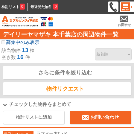
0
0
検討リスト
最近見た物件
お問合せ
デイリーヤマザキ 本千葉店の周辺物件一覧
募集中のみ表示
13
該当物件
棟
16
空き数
件
さらに条件を絞り込む
物件リクエスト
チェックした物件をまとめて
検討リストに追加
お問い合わせ
ラフィーネT・K
賃貸｜マンション