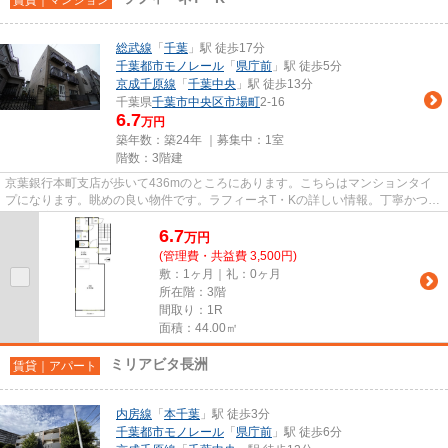
総武線
「
千葉
」駅 徒歩17分
千葉都市モノレール
「
県庁前
」駅 徒歩5分
京成千原線
「
千葉中央
」駅 徒歩13分
千葉県
千葉市中央区
市場町
2-16
6.7
万円
築年数：築24年 ｜募集中：
1室
階数：3階建
京葉銀行本町支店が歩いて436mのところにあります。こちらはマンションタイ
プになります。眺めの良い物件です。ラフィーネT・Kの詳しい情報。丁寧かつ迅
速な対応がモットーのアルカン...
6.7
万
円
(管理費・共益費 3,500円)
敷：1ヶ月｜礼：0ヶ月
所在階：3階
間取り：1R
面積：44.00㎡
ミリアビタ長洲
賃貸｜アパート
内房線
「
本千葉
」駅 徒歩3分
千葉都市モノレール
「
県庁前
」駅 徒歩6分