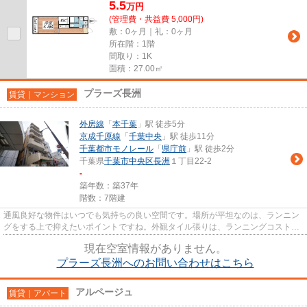
5.5
万
円
(管理費・共益費 5,000円)
敷：0ヶ月｜礼：0ヶ月
所在階：1階
間取り：1K
面積：27.00㎡
プラーズ長洲
賃貸｜マンション
外房線
「
本千葉
」駅 徒歩5分
京成千原線
「
千葉中央
」駅 徒歩11分
千葉都市モノレール
「
県庁前
」駅 徒歩2分
千葉県
千葉市中央区
長洲
１丁目22-2
-
築年数：築37年
階数：7階建
通風良好な物件はいつでも気持ちの良い空間です。場所が平坦なのは、ランニン
グをする上で抑えたいポイントですね。外観タイル張りは、ランニングコストが
あまりかかりません。「プラ...
現在空室情報がありません。
プラーズ長洲へのお問い合わせはこちら
アルページュ
賃貸｜アパート