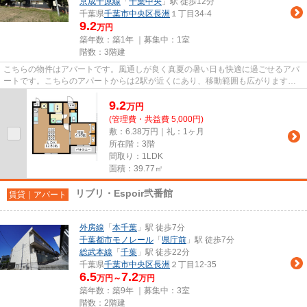
京成千原線
「
千葉中央
」駅 徒歩12分
千葉県
千葉市中央区
長洲
１丁目34-4
9.2
万円
築年数：築1年 ｜募集中：
1室
階数：3階建
こちらの物件はアパートです。風通しが良く真夏の暑い日も快適に過ごせるアパ
ートです。こちらのアパートからは2駅が近くにあり、移動範囲も広がります。
「ミリアビタ長洲」のここがイ...
9.2
万
円
(管理費・共益費 5,000円)
敷：6.38万円｜礼：1ヶ月
所在階：3階
間取り：1LDK
面積：39.77㎡
リブリ・Espoir弐番館
賃貸｜アパート
外房線
「
本千葉
」駅 徒歩7分
千葉都市モノレール
「
県庁前
」駅 徒歩7分
総武本線
「
千葉
」駅 徒歩22分
千葉県
千葉市中央区
長洲
２丁目12-35
6.5
7.2
万円～
万円
築年数：築9年 ｜募集中：
3室
階数：2階建