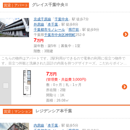
グレイス千葉中央Ⅱ
賃貸｜アパート
京成千原線
「
千葉中央
」駅 徒歩7分
外房線
「
本千葉
」駅 徒歩8分
千葉都市モノレール
「
県庁前
」駅 徒歩9分
千葉県
千葉市中央区
神明町
252-9
7
万円
築年数：築5年 ｜募集中：
1室
階数：3階建
こちらの物件はアパートです。2駅利用ができるので電車の利用に役立つ物件で
す。目立つ外観と洗練された設計の内装を持つデザイナーズ。こだわりポイント
満載のグレイス千葉中央Ⅱ。ア...
7
万
円
(管理費・共益費 3,000円)
敷：0ヶ月｜礼：1ヶ月
所在階：2階
間取り：1K
面積：26.08㎡
レジデンシア本千葉
賃貸｜マンション
内房線
「
本千葉
」駅 徒歩5分