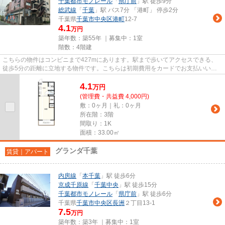
千葉都市モノレール
「
県庁前
」駅 徒歩9分
総武線
「
千葉
」駅 バス7分 「港町」 停歩2分
千葉県
千葉市中央区
港町
12-7
4.1
万円
築年数：築55年 ｜募集中：
1室
階数：4階建
こちらの物件はコンビニまで427mにあります。駅まで歩いてアクセスできる、
徒歩5分の距離に立地する物件です。こちらは初期費用をカードでお支払いいた
だける物件なので、支払い手続き...
4.1
万
円
(管理費・共益費 4,000円)
敷：0ヶ月｜礼：0ヶ月
所在階：3階
間取り：1K
面積：33.00㎡
グランダ千葉
賃貸｜アパート
内房線
「
本千葉
」駅 徒歩6分
京成千原線
「
千葉中央
」駅 徒歩15分
千葉都市モノレール
「
県庁前
」駅 徒歩6分
千葉県
千葉市中央区
長洲
２丁目13-1
7.5
万円
築年数：築3年 ｜募集中：
1室