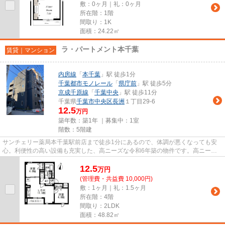
敷：0ヶ月｜礼：0ヶ月
所在階：1階
間取り：1K
面積：24.22㎡
ラ・パートメント本千葉
賃貸｜マンション
内房線
「
本千葉
」駅 徒歩1分
千葉都市モノレール
「
県庁前
」駅 徒歩5分
京成千原線
「
千葉中央
」駅 徒歩11分
千葉県
千葉市中央区
長洲
１丁目29-6
12.5
万円
築年数：築1年 ｜募集中：
1室
階数：5階建
サンチェリー薬局本千葉駅前店まで徒歩1分にあるので、体調が悪くなっても安
心。利便性の高い設備も充実した、高ニーズな令和6年築の物件です。高ニーズ
な駅近の物件で、徒歩1分で駅に...
12.5
万
円
(管理費・共益費 10,000円)
敷：1ヶ月｜礼：1.5ヶ月
所在階：4階
間取り：2LDK
面積：48.82㎡