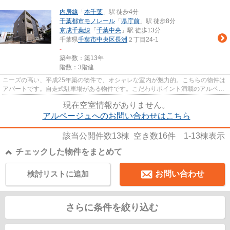
内房線
「
本千葉
」駅 徒歩4分
千葉都市モノレール
「
県庁前
」駅 徒歩8分
京成千葉線
「
千葉中央
」駅 徒歩13分
千葉県
千葉市中央区
長洲
２丁目24-1
-
築年数：築13年
階数：3階建
ニーズの高い、平成25年築の物件で、オシャレな室内が魅力的。こちらの物件は
アパートです。自走式駐車場がある物件です。こだわりポイント満載のアルペー
ジュ。内房線本千葉近辺で、...
現在空室情報がありません。
アルページュへのお問い合わせはこちら
該当公開件数
13
棟 空き数
16
件
1-13
棟表示
チェックした物件をまとめて
検討リストに追加
お問い合わせ
さらに条件を絞り込む