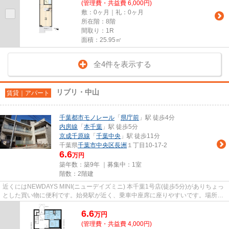
(管理費・共益費 6,000円)
敷：0ヶ月｜礼：0ヶ月
所在階：8階
間取り：1R
面積：25.95㎡
全4件を表示する
リブリ・中山
賃貸｜アパート
千葉都市モノレール
「
県庁前
」駅 徒歩4分
内房線
「
本千葉
」駅 徒歩5分
京成千原線
「
千葉中央
」駅 徒歩11分
千葉県
千葉市中央区
長洲
１丁目10-17-2
6.6
万円
築年数：築9年 ｜募集中：
1室
階数：2階建
近くにはNEWDAYS MINI(ニューデイズミニ) 本千葉1号店(徒歩5分)がありちょっ
とした買い物に便利です。始発駅が近く、乗車中座席に座りやすいです。場所が
平坦なのは、ランニングをする...
6.6
万
円
(管理費・共益費 4,000円)