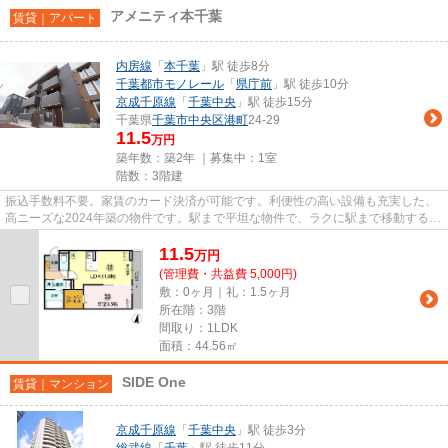
アメニティ本千葉
賃貸｜アパート
内房線
「
本千葉
」駅 徒歩8分
千葉都市モノレール
「
県庁前
」駅 徒歩10分
京成千原線
「
千葉中央
」駅 徒歩15分
千葉県
千葉市中央区
港町
24-29
11.5
万円
築年数：築2年 ｜募集中：
1室
階数：3階建
振込手数料不要。家賃のカード決済が可能です。利便性の高い設備も充実した、
高ニーズな2024年築の物件です。駅まで平坦な物件で、ラクに駅まで移動するこ
とができます。「アメニティ...
11.5
万
円
(管理費・共益費 5,000円)
敷：0ヶ月｜礼：1.5ヶ月
所在階：3階
間取り：1LDK
面積：44.56㎡
SIDE One
賃貸｜マンション
京成千原線
「
千葉中央
」駅 徒歩3分
総武線
「
千葉
」駅 徒歩11分