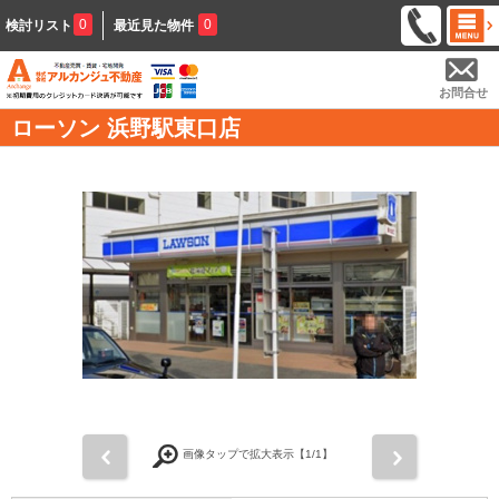
0
0
検討リスト
最近見た物件
お問合せ
ローソン 浜野駅東口店
前
次
画像タップで拡大表示【
1
/1】