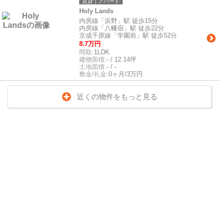
賃貸｜アパート
Holy Lands
内房線「浜野」駅 徒歩15分
内房線「八幡宿」駅 徒歩22分
京成千原線「学園前」駅 徒歩52分
8.7万円
間取:
1LDK
建物面積:
- / 12.14坪
土地面積:
- / -
敷金/礼金:
0ヶ月/3万円
近くの物件をもっと見る