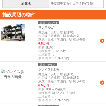
所在地
千葉県千葉市中央区浜野町1404
施設周辺の物件
賃貸｜アパート
サンラルゴ
内房線「浜野」駅 徒歩8分
内房線「八幡宿」駅 徒歩24分
京成千原線「学園前」駅 徒歩49分
6.8万円
間取:
1LDK
建物面積:
- / 12.55坪
土地面積:
- / -
敷金/礼金:
0ヶ月/3万円
賃貸｜テラス
グレイス浜野A
内房線「浜野」駅 徒歩3分
内房線「八幡宿」駅 徒歩35分
京成千原線「学園前」駅 徒歩40分
6.6万円
間取:
1DK＋1S(納戸)
建物面積:
43.33㎡ / 13.10坪
土地面積:
- / -
敷金/礼金:
0ヶ月/2万円