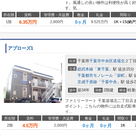
ト。風通しの良い物件は利便性が高く好
す。気...
所在階
賃料
管理費・共益費
敷金
礼金
間取り
6.35
万円
0ヶ月
1階
2,900円
9.525万円
1K＋1S(納戸
アプローズ1
千葉県
千葉市中央区
道場北
２丁目1
住所
交通
総武本線
「
東千葉
」駅 徒歩15分
千葉都市モノレール
「
栄町
」駅 
京成千原線
「
千葉中央
」駅 徒歩2
築34年
2階建
軽量
築年
階数
構造
ファミリーマート 千葉道場北二丁目店
ポイント。こちらの物件には自走式駐車
イ...
所在階
賃料
管理費・共益費
敷金
礼金
間取り
4.5
万円
0ヶ月
0ヶ月
2階
2,000円
1K