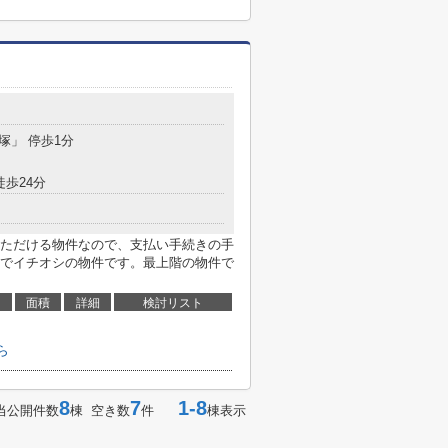
貝塚」 停歩1分
徒歩24分
ただける物件なので、支払い手続きの手
でイチオシの物件です。最上階の物件で
面積
詳細
検討リスト
ら
8
7
1-8
当公開件数
棟 空き数
件
棟表示