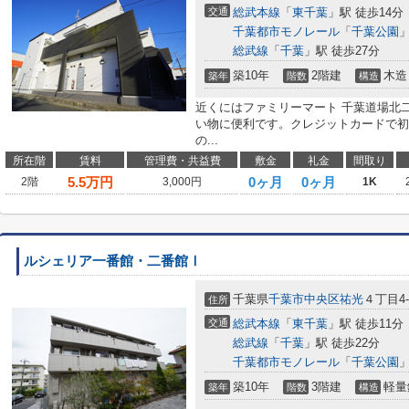
交通
総武本線
「
東千葉
」駅 徒歩14分
千葉都市モノレール
「
千葉公園
」
総武線
「
千葉
」駅 徒歩27分
築10年
2階建
木造
築年
階数
構造
近くにはファミリーマート 千葉道場北二
い物に便利です。クレジットカードで初
の...
所在階
賃料
管理費・共益費
敷金
礼金
間取り
5.5
万円
0ヶ月
0ヶ月
2階
3,000円
1K
ルシェリア一番館・二番館Ⅰ
千葉県
千葉市中央区
祐光
４丁目4-
住所
交通
総武本線
「
東千葉
」駅 徒歩11分
総武線
「
千葉
」駅 徒歩22分
千葉都市モノレール
「
千葉公園
」
築10年
3階建
軽量
築年
階数
構造