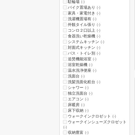
駐輪場
(-)
バイク置場あり
(-)
家具・家電付き
(-)
洗濯機置場有
(-)
外観タイル張り
(-)
コンロ２口以上
(-)
食器洗い乾燥機
(-)
システムキッチン
(-)
対面式キッチン
(-)
バス・トイレ別
(-)
追焚機能浴室
(-)
浴室乾燥機
(-)
温水洗浄便座
(-)
洗面台
(-)
洗髪洗面化粧台
(-)
シャワー
(-)
独立洗面台
(-)
エアコン
(-)
床暖房
(-)
床下収納
(-)
ウォークインクロゼット
(-)
ウォークインシューズクロゼット
(-)
収納豊富
(-)