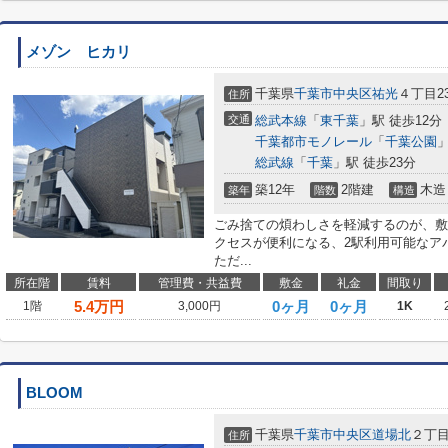
メゾン ヒカリ
千葉県
千葉市中央区
祐光
４丁目23
住所
交通
総武本線
「
東千葉
」駅 徒歩12分
千葉都市モノレール
「
千葉公園
」
総武線
「
千葉
」駅 徒歩23分
築12年
2階建
木造
築年
階数
構造
ごみ捨ての煩わしさを軽減するのが、敷
クセスが便利になる、2駅利用可能なア
ただ...
所在階
賃料
管理費・共益費
敷金
礼金
間取り
5.4
万円
0ヶ月
0ヶ月
1階
3,000円
1K
BLOOM
千葉県
千葉市中央区
道場北
２丁目2
住所