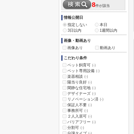
8
件が該当
情報公開日
指定しない
本日
3日以内
1週間以内
画像・動画あり
画像あり
動画あり
こだわり条件
ペット飼育可
(-)
ペット専用設備
(-)
楽器相談
(-)
陽当り良好
(-)
閑静な住宅地
(-)
デザイナーズ
(-)
リノベーション済
(-)
保証人不要
(-)
事務所可
(-)
２人入居可
(-)
バリアフリー
(-)
分割可
(-)
分譲タイプ
(-)