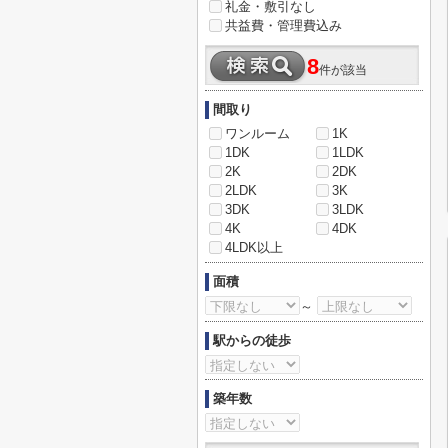
礼金・敷引なし
共益費・管理費込み
8
件が該当
間取り
ワンルーム
1K
1DK
1LDK
2K
2DK
2LDK
3K
3DK
3LDK
4K
4DK
4LDK以上
面積
～
駅からの徒歩
築年数