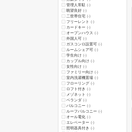
管理人常駐
(-)
眺望良好
(-)
二世帯住宅
(-)
フリーレント
(-)
カードキー
(-)
オープンハウス
(-)
外国人可
(-)
ガスコンロ設置可
(-)
ルームシェア可
(-)
学生向け
(-)
カップル向け
(-)
女性向け
(-)
ファミリー向け
(-)
室内洗濯機置場
(-)
フローリング
(-)
ロフト付き
(-)
メゾネット
(-)
ベランダ
(-)
バルコニー
(-)
ルーフバルコニー
(-)
オール電化
(-)
エレベーター
(-)
照明器具付き
(-)