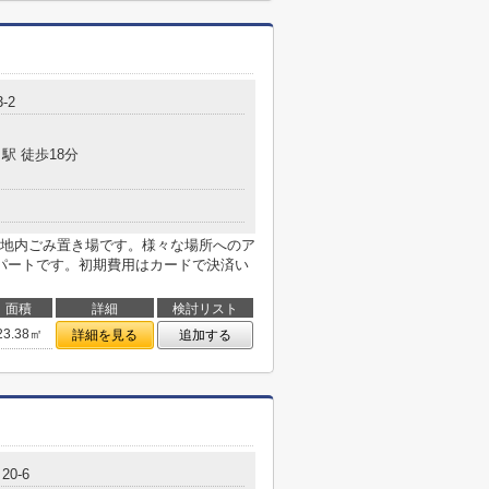
-2
駅 徒歩18分
地内ごみ置き場です。様々な場所へのア
パートです。初期費用はカードで決済い
面積
詳細
検討リスト
23.38㎡
詳細を見る
追加する
0-6