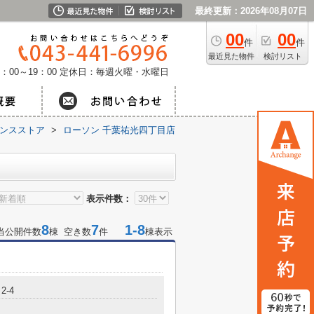
最終更新：2026年08月07日
00
00
件
件
最近見た物件
検討リスト
：00～19：00
定休日：毎週火曜・水曜日
ンスストア
>
ローソン 千葉祐光四丁目店
表示件数：
8
7
1-8
当公開件数
棟 空き数
件
棟表示
2-4