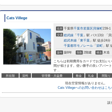
Cats Villege
千葉県
千葉市若葉区
貝塚町
239-1
住所
交通
総武線
「
千葉
」駅 バス13分 「
総武本線
「
東千葉
」駅 徒歩24分
千葉都市モノレール
「
栄町
」駅 
築8年
2階建
木造
築年
階数
構造
こちらは初期費用をカードでお支払いい
間が省けます。使い勝手の良いアパート
す...
所在階
賃料
管理費・共益費
敷金
礼金
間取り
現在空室情報がありません。
Cats Villegeへのお問い合わせはこち
該