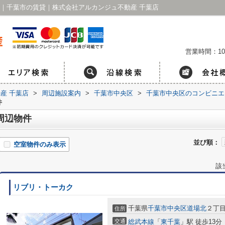
覧｜千葉市の賃貸｜株式会社アルカンジュ不動産 千葉店
営業時間：10
産 千葉店
>
周辺施設案内
>
千葉市中央区
>
千葉市中央区のコンビニエ
件
周辺物件
並び順：
空室物件のみ表示
該
リブリ・トーカク
千葉県
千葉市中央区
道場北
２丁目
住所
交通
総武本線
「
東千葉
」駅 徒歩13分