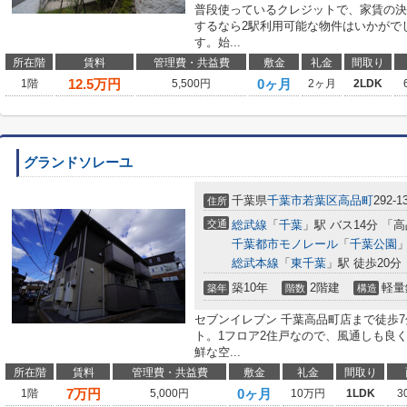
普段使っているクレジットで、家賃の決
するなら2駅利用可能な物件はいかがで
す。始...
所在階
賃料
管理費・共益費
敷金
礼金
間取り
12.5
万円
0ヶ月
1階
5,500円
2ヶ月
2LDK
グランドソレーユ
千葉県
千葉市若葉区
高品町
292-1
住所
交通
総武線
「
千葉
」駅 バス14分 「
千葉都市モノレール
「
千葉公園
」
総武本線
「
東千葉
」駅 徒歩20分
築10年
2階建
軽量
築年
階数
構造
セブンイレブン 千葉高品町店まで徒歩
ト。1フロア2住戸なので、風通しも良
鮮な空...
所在階
賃料
管理費・共益費
敷金
礼金
間取り
7
万円
0ヶ月
1階
5,000円
10万円
1LDK
3