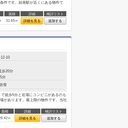
条件です。始発駅が近くにある物件で
面積
詳細
検討リスト
)
31.65㎡
詳細を見る
追加する
2-10
徒歩20分
5分
鉄骨
まで徒歩5分と近場にコンビニがあるのも
場があります。最上階の物件です。当社
面積
詳細
検討リスト
26.42㎡
詳細を見る
追加する