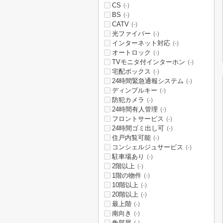
CS
(-)
BS
(-)
CATV
(-)
光ファイバー
(-)
インターネット対応
(-)
オートロック
(-)
TVモニタ付インターホン
(-)
宅配ボックス
(-)
24時間緊急通報システム
(-)
ディンプルキー
(-)
防犯カメラ
(-)
24時間有人管理
(-)
フロントサービス
(-)
24時間ゴミ出し可
(-)
住戸内覧可能
(-)
コンシェルジュサービス
(-)
駐車場あり
(-)
2階以上
(-)
1階の物件
(-)
10階以上
(-)
20階以上
(-)
最上階
(-)
南向き
(-)
角部屋