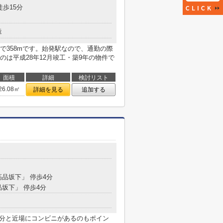
徒歩15分
造
で358mです。始発駅なので、通勤の際
は平成28年12月竣工・築9年の物件で
面積
詳細
検討リスト
26.08㎡
詳細を見る
追加する
高品坂下」 停歩4分
品坂下」 停歩4分
6分と近場にコンビニがあるのもポイン