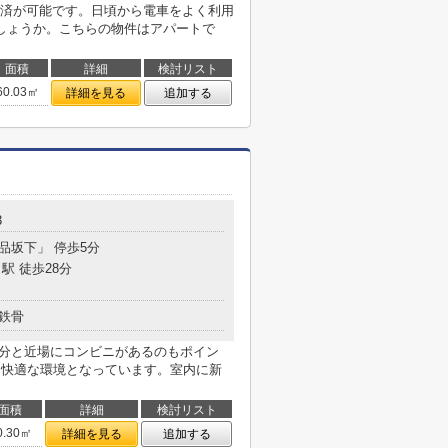
済が可能です。日頃から電車をよく利用
しょうか。こちらの物件はアパートで
面積
詳細
検討リスト
60.03㎡
詳細を見る
追加する
3
高品坂下」 停歩5分
駅 徒歩28分
鉄骨
7分と近場にコンビニがあるのもポイン
く快適な環境となっています。室内に新
面積
詳細
検討リスト
0.30㎡
詳細を見る
追加する