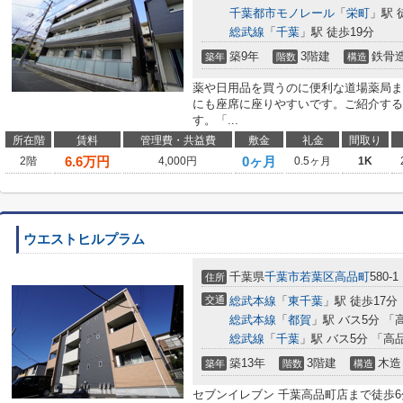
千葉都市モノレール
「
栄町
」駅 
総武線
「
千葉
」駅 徒歩19分
築9年
3階建
鉄骨
築年
階数
構造
薬や日用品を買うのに便利な道場薬局ま
にも座席に座りやすいです。ご紹介するの
す。「...
所在階
賃料
管理費・共益費
敷金
礼金
間取り
6.6
万円
0ヶ月
2階
4,000円
0.5ヶ月
1K
ウエストヒルプラム
千葉県
千葉市若葉区
高品町
580-1
住所
交通
総武本線
「
東千葉
」駅 徒歩17分
総武本線
「
都賀
」駅 バス5分 「
総武線
「
千葉
」駅 バス5分 「高
築13年
3階建
木造
築年
階数
構造
セブンイレブン 千葉高品町店まで徒歩