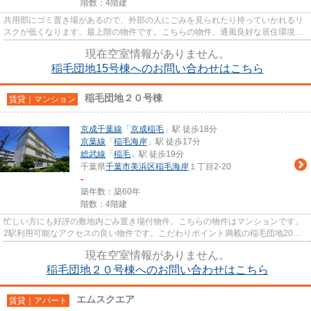
階数：4階建
共用部にゴミ置き場があるので、外部の人にごみを見られたり持っていかれるリ
スクが低くなります。最上階の物件です。こちらの物件、通風良好な居住環境で
どなた様の健康にも良いおす...
現在空室情報がありません。
稲毛団地15号棟へのお問い合わせはこちら
稲毛団地２０号棟
賃貸｜マンション
京成千葉線
「
京成稲毛
」駅 徒歩18分
京葉線
「
稲毛海岸
」駅 徒歩17分
総武線
「
稲毛
」駅 徒歩19分
千葉県
千葉市美浜区
稲毛海岸
１丁目2-20
-
築年数：築60年
階数：4階建
忙しい方にも好評の敷地内ごみ置き場付物件。こちらの物件はマンションです。
2駅利用可能なアクセスの良い物件です。こだわりポイント満載の稲毛団地20号
棟。京成千葉線京成稲毛周辺の...
現在空室情報がありません。
稲毛団地２０号棟へのお問い合わせはこちら
エムスクエア
賃貸｜アパート