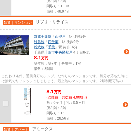
所在階：3階
間取り：1LDK
面積：48.97㎡
リブリ・ミライス
賃貸｜マンション
京成千葉線
「
西登戸
」駅 徒歩2分
総武線
「
西千葉
」駅 徒歩9分
総武線
「
千葉
」駅 徒歩16分
千葉県
千葉市中央区
登戸
４丁目8-15
8.1
万円
築年数：築7年 ｜募集中：
1室
階数：3階建
こだわり条件、通風良好のシンプルな作りのマンションです。気分が落ちた時に
は換気でリフレッシュしましょう。最上階のマンションです。2駅利用可能のマ
ンションです。新着情報：リブ...
8.1
万
円
(管理費・共益費 4,000円)
敷：0ヶ月｜礼：0.5ヶ月
所在階：3階
間取り：1K
面積：28.56㎡
アミークス
賃貸｜アパート