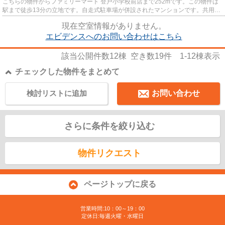
こちらの物件からファミリーマート 登戸小学校前店まで252mです。この物件は
駅まで徒歩13分の立地です。自走式駐車場が併設されたマンションです。共用部
には敷地内ごみ置き場・エレベ...
現在空室情報がありません。
エビデンスへのお問い合わせはこちら
該当公開件数
12
棟 空き数
19
件
1-12
棟表示
チェックした物件をまとめて
検討リストに追加
お問い合わせ
さらに条件を絞り込む
物件リクエスト
ページトップに戻る
営業時間:10：00～19：00
定休日:毎週火曜・水曜日