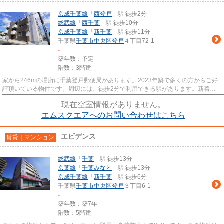
京成千葉線
「
西登戸
」駅 徒歩2分
総武線
「
西千葉
」駅 徒歩10分
京成千葉線
「
新千葉
」駅 徒歩11分
千葉県
千葉市中央区
登戸
４丁目72-1
-
築年数：予定
階数：3階建
家から246mの場所に千葉登戸郵便局があります。2023年築で多くの方からご好
評頂いている物件です。周辺には、徒歩2分で利用できる駅があります。新着情
報：エムスクエアの空室情報なら...
現在空室情報がありません。
エムスクエアへのお問い合わせはこちら
エビデンス
賃貸｜マンション
総武線
「
千葉
」駅 徒歩13分
京葉線
「
千葉みなと
」駅 徒歩13分
京成千葉線
「
新千葉
」駅 徒歩6分
千葉県
千葉市中央区
登戸
３丁目6-1
-
築年数：築7年
階数：5階建