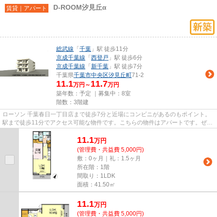
D-ROOM汐見丘α
賃貸｜アパート
総武線
「
千葉
」駅 徒歩11分
京成千葉線
「
西登戸
」駅 徒歩6分
京成千葉線
「
新千葉
」駅 徒歩7分
千葉県
千葉市中央区
汐見丘町
71-2
11.1
11.7
万円～
万円
築年数：予定 ｜募集中：
8室
階数：3階建
ローソン 千葉春日一丁目店まで徒歩7分と近場にコンビニがあるのもポイント。
駅まで徒歩11分でアクセス可能な物件です。こちらの物件はアパートです。ぜひ
一度見ていただきたい、「汐...
11.1
万
円
(管理費・共益費 5,000円)
敷：0ヶ月｜礼：1.5ヶ月
所在階：1階
間取り：1LDK
面積：41.50㎡
11.1
万
円
(管理費・共益費 5,000円)