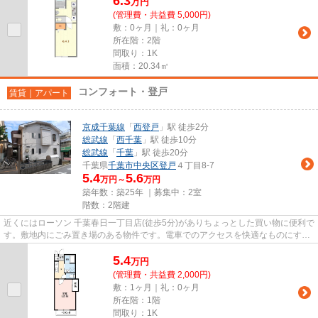
6.3
万
円
(管理費・共益費 5,000円)
敷：0ヶ月｜礼：0ヶ月
所在階：2階
間取り：1K
面積：20.34㎡
コンフォート・登戸
賃貸｜アパート
京成千葉線
「
西登戸
」駅 徒歩2分
総武線
「
西千葉
」駅 徒歩10分
総武線
「
千葉
」駅 徒歩20分
千葉県
千葉市中央区
登戸
４丁目8-7
5.4
5.6
万円～
万円
築年数：築25年 ｜募集中：
2室
階数：2階建
近くにはローソン 千葉春日一丁目店(徒歩5分)がありちょっとした買い物に便利で
す。敷地内にごみ置き場のある物件です。電車でのアクセスを快適なものにす
る、2駅利用可能な物件です。...
5.4
万
円
(管理費・共益費 2,000円)
敷：1ヶ月｜礼：0ヶ月
所在階：1階
間取り：1K