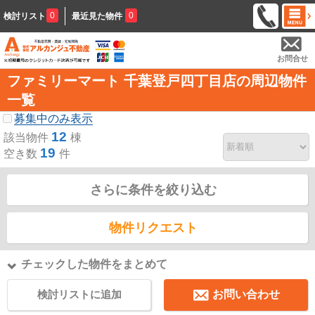
0
0
検討リスト
最近見た物件
お問合せ
ファミリーマート 千葉登戸四丁目店の周辺物件
一覧
募集中のみ表示
12
該当物件
棟
19
空き数
件
さらに条件を絞り込む
物件リクエスト
チェックした物件をまとめて
検討リストに追加
お問い合わせ