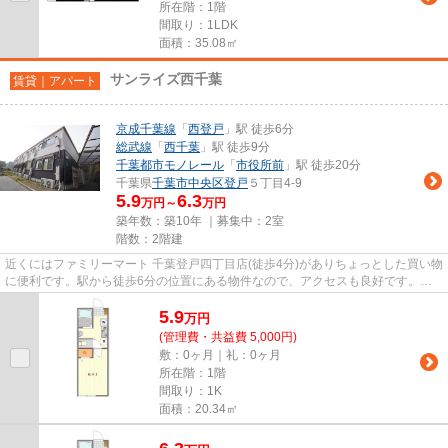
所在階：1階
間取り：1LDK
面積：35.08㎡
サンライズ西千葉
賃貸｜アパート
京成千葉線
「
西登戸
」駅 徒歩6分
総武線
「
西千葉
」駅 徒歩9分
千葉都市モノレール
「
市役所前
」駅 徒歩20分
千葉県
千葉市中央区
登戸
５丁目4-9
5.9
6.3
万円～
万円
築年数：築10年 ｜募集中：
2室
階数：2階建
近くにはファミリーマート 千葉登戸四丁目店(徒歩4分)がありちょっとした買い物
に便利です。駅から徒歩6分の位置にある物件なので、アクセスも良好です。こ
の物件は内観も綺麗で設備も...
5.9
万
円
(管理費・共益費 5,000円)
敷：0ヶ月｜礼：0ヶ月
所在階：1階
間取り：1K
面積：20.34㎡