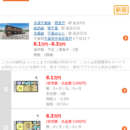
京成千葉線
「
西登戸
」駅 徒歩3分
総武線
「
西千葉
」駅 徒歩12分
京葉線
「
千葉みなと
」駅 徒歩21分
千葉県
千葉市中央区
登戸
４丁目11-7
8.1
8.3
万円～
万円
築年数：予定 ｜募集中：
2室
階数：2階建
こちらの物件はコンビニまでの距離が303mです。こちらは初期費用をカードで
お支払いいただける物件です。駅まで3分と、駅近でアクセスも良好な物件で
す。ぜひ一度見ていただきたい、「...
8.1
万
円
(管理費・共益費 3,000円)
敷：0ヶ月｜礼：0ヶ月
所在階：1階
間取り：1LDK
面積：33.53㎡
8.3
万
円
(管理費・共益費 3,000円)
敷：0ヶ月｜礼：0ヶ月