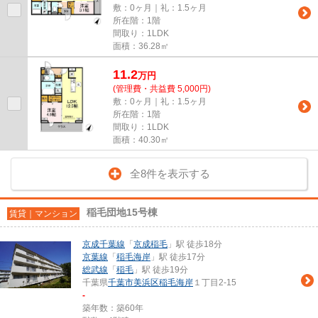
敷：0ヶ月｜礼：1.5ヶ月
所在階：1階
間取り：1LDK
面積：36.28㎡
11.2
万
円
(管理費・共益費 5,000円)
敷：0ヶ月｜礼：1.5ヶ月
所在階：1階
間取り：1LDK
面積：40.30㎡
全8件を表示する
稲毛団地15号棟
賃貸｜マンション
京成千葉線
「
京成稲毛
」駅 徒歩18分
京葉線
「
稲毛海岸
」駅 徒歩17分
総武線
「
稲毛
」駅 徒歩19分
千葉県
千葉市美浜区
稲毛海岸
１丁目2-15
-
築年数：築60年