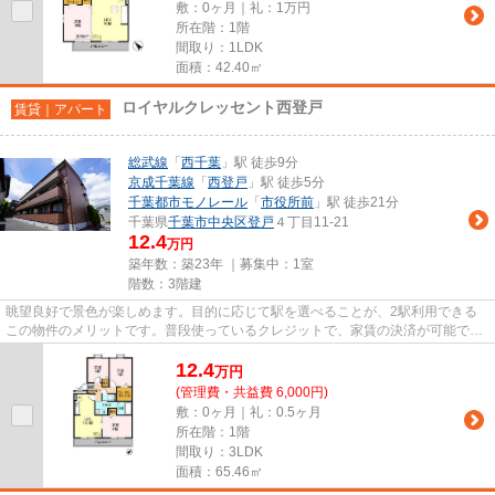
敷：0ヶ月｜礼：1万円
所在階：1階
間取り：1LDK
面積：42.40㎡
ロイヤルクレッセント西登戸
賃貸｜アパート
総武線
「
西千葉
」駅 徒歩9分
京成千葉線
「
西登戸
」駅 徒歩5分
千葉都市モノレール
「
市役所前
」駅 徒歩21分
千葉県
千葉市中央区
登戸
４丁目11-21
12.4
万円
築年数：築23年 ｜募集中：
1室
階数：3階建
眺望良好で景色が楽しめます。目的に応じて駅を選べることが、2駅利用できる
この物件のメリットです。普段使っているクレジットで、家賃の決済が可能で
す。「ロイヤルクレッセント西登...
12.4
万
円
(管理費・共益費 6,000円)
敷：0ヶ月｜礼：0.5ヶ月
所在階：1階
間取り：3LDK
面積：65.46㎡