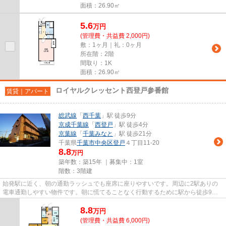
面積：26.90㎡
5.6
万
円
(管理費・共益費 2,000円)
敷：1ヶ月｜礼：0ヶ月
所在階：2階
間取り：1K
面積：26.90㎡
ロイヤルクレッセント西登戸参番館
賃貸｜アパート
総武線
「
西千葉
」駅 徒歩9分
京成千葉線
「
西登戸
」駅 徒歩4分
京葉線
「
千葉みなと
」駅 徒歩21分
千葉県
千葉市中央区
登戸
４丁目11-20
8.8
万円
築年数：築15年 ｜募集中：
1室
階数：3階建
始発駅に近く、朝の通勤ラッシュでも座席に座りやすいです。周辺に2駅ありの
電車通勤しやすい物件です。朝に慌てることなく行動するために駅から徒歩9分
の駅近物件はいかがでしょうか...
8.8
万
円
(管理費・共益費 6,000円)