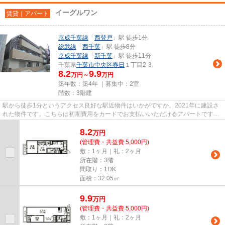
イーグルワン
賃貸｜アパート
京成千葉線
「
西登戸
」駅 徒歩1分
総武線
「
西千葉
」駅 徒歩8分
京成千葉線
「
新千葉
」駅 徒歩11分
千葉県
千葉市中央区
春日
１丁目2-3
8.2
9.9
万円～
万円
築年数：築4年 ｜募集中：
2室
階数：3階建
駅から徒歩1分というアクセス良好な駅近物件はいかがですか。2021年に建設さ
れた物件です。こちらは初期費用をカードでお支払いいただけるアパートです。
当社イチオシの物件の「イーグ...
8.2
万
円
(管理費・共益費 5,000円)
敷：1ヶ月｜礼：2ヶ月
所在階：3階
間取り：1DK
面積：32.05㎡
9.9
万
円
(管理費・共益費 5,000円)
敷：1ヶ月｜礼：2ヶ月