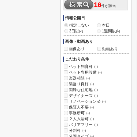
16
件が該当
情報公開日
指定しない
本日
3日以内
1週間以内
画像・動画あり
画像あり
動画あり
こだわり条件
ペット飼育可
(-)
ペット専用設備
(-)
楽器相談
(-)
陽当り良好
(-)
閑静な住宅地
(-)
デザイナーズ
(-)
リノベーション済
(-)
保証人不要
(-)
事務所可
(-)
２人入居可
(-)
バリアフリー
(-)
分割可
(-)
分譲タイプ
(-)