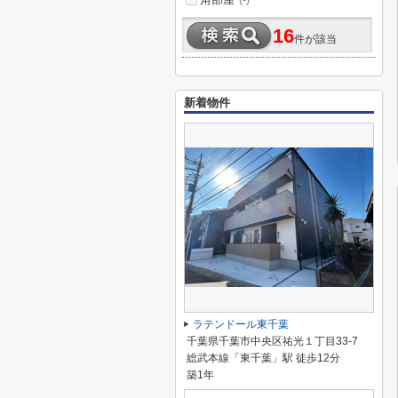
(-)
16
件が該当
新着物件
ラテンドール東千葉
千葉県千葉市中央区祐光１丁目33-7
総武本線「東千葉」駅 徒歩12分
築1年