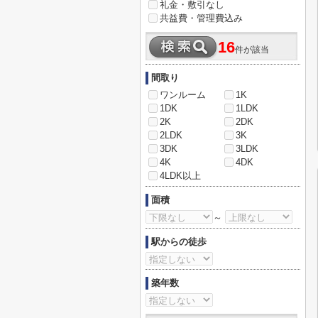
礼金・敷引なし
共益費・管理費込み
16
件が該当
間取り
ワンルーム
1K
1DK
1LDK
2K
2DK
2LDK
3K
3DK
3LDK
4K
4DK
4LDK以上
面積
～
駅からの徒歩
築年数