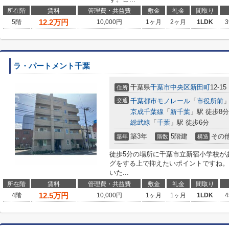
所在階
賃料
管理費・共益費
敷金
礼金
間取り
12.2
万円
5階
10,000円
1ヶ月
2ヶ月
1LDK
3
ラ・パートメント千葉
千葉県
千葉市中央区
新田町
12-15
住所
交通
千葉都市モノレール
「
市役所前
」
京成千葉線
「
新千葉
」駅 徒歩8分
総武線
「
千葉
」駅 徒歩6分
築3年
5階建
その
築年
階数
構造
徒歩5分の場所に千葉市立新宿小学校が
グをする上で抑えたいポイントですね。
いた...
所在階
賃料
管理費・共益費
敷金
礼金
間取り
12.5
万円
4階
10,000円
1ヶ月
1ヶ月
1LDK
4