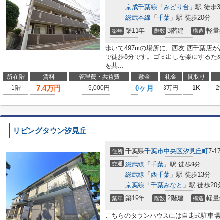
京成千葉線
「
みどり台
」駅 徒歩
総武本線
「
千葉
」駅 徒歩20分
築11年
3階建
軽量
築年
階数
構造
歩いて497mの場所に、西友 西千葉店
で徒歩8分です。ゴミ出しを楽にするた
を共...
所在階
賃料
管理費・共益費
敷金
礼金
間取り
7.4
万円
0ヶ月
1階
5,000円
3万円
1K
2
リビングタウン汐見丘
千葉県
千葉市中央区
汐見丘町
7-1
住所
交通
総武線
「
千葉
」駅 徒歩9分
総武線
「
西千葉
」駅 徒歩13分
京葉線
「
千葉みなと
」駅 徒歩20
築19年
2階建
軽量
築年
階数
構造
こちらのタウンハウスには自走式駐車場