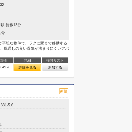
32
駅 徒歩13分
鉄骨
で平坦な物件で、ラクに駅まで移動する
、風通しの良い湿気が溜まりにくいアパ
面積
詳細
検討リスト
6.45㎡
詳細を見る
追加する
31-5.6
分