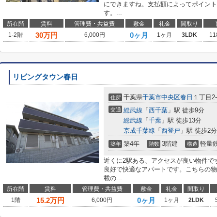
にできますね。支払額によってポイント
す。...
所在階
賃料
管理費・共益費
敷金
礼金
間取り
30
万円
0ヶ月
1-2階
6,000円
1ヶ月
3LDK
11
リビングタウン春日
千葉県
千葉市中央区
春日
１丁目2-
住所
交通
総武線
「
西千葉
」駅 徒歩9分
総武線
「
千葉
」駅 徒歩13分
京成千葉線
「
西登戸
」駅 徒歩2分
築4年
3階建
軽量
築年
階数
構造
近くに2駅ある、アクセスが良い物件で
良好で快適なアパートです。こちらの物
載の...
所在階
賃料
管理費・共益費
敷金
礼金
間取り
15.2
万円
0ヶ月
1階
6,000円
1ヶ月
2LDK