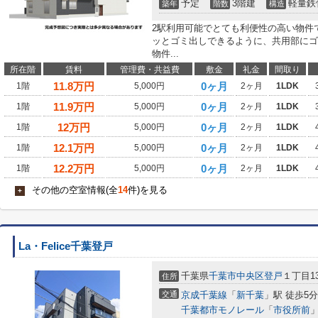
予定
3階建
軽量鉄
築年
階数
構造
2駅利用可能でとても利便性の高い物件
ッとゴミ出しできるように、共用部にゴ
物件...
所在階
賃料
管理費・共益費
敷金
礼金
間取り
11.8
万円
0ヶ月
1階
5,000円
2ヶ月
1LDK
11.9
万円
0ヶ月
1階
5,000円
2ヶ月
1LDK
12
万円
0ヶ月
1階
5,000円
2ヶ月
1LDK
12.1
万円
0ヶ月
1階
5,000円
2ヶ月
1LDK
12.2
万円
0ヶ月
1階
5,000円
2ヶ月
1LDK
その他の空室情報(全
14
件)を見る
+
La・Felice千葉登戸
千葉県
千葉市中央区
登戸
１丁目13
住所
交通
京成千葉線
「
新千葉
」駅 徒歩5分
千葉都市モノレール
「
市役所前
」