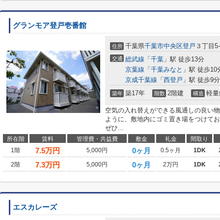
グランモア登戸壱番館
千葉県
千葉市中央区
登戸
３丁目5-
住所
交通
総武線
「
千葉
」駅 徒歩13分
京葉線
「
千葉みなと
」駅 徒歩10
京成千葉線
「
西登戸
」駅 徒歩9分
築17年
2階建
軽量
築年
階数
構造
空気の入れ替えができる風通しの良い物
ように、敷地内にゴミ置き場をつけてお
ぜひ...
所在階
賃料
管理費・共益費
敷金
礼金
間取り
7.5
万円
0ヶ月
1階
5,000円
0.5ヶ月
1DK
7.3
万円
0ヶ月
2階
5,000円
2万円
1DK
エスカレーズ