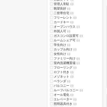
管理人常駐
(-)
眺望良好
(-)
二世帯住宅
(-)
フリーレント
(-)
カードキー
(-)
オープンハウス
(-)
外国人可
(-)
ガスコンロ設置可
(-)
ルームシェア可
(-)
学生向け
(-)
カップル向け
(-)
女性向け
(-)
ファミリー向け
(-)
室内洗濯機置場
(-)
フローリング
(-)
ロフト付き
(-)
メゾネット
(-)
ベランダ
(-)
バルコニー
(-)
ルーフバルコニー
(-)
オール電化
(-)
エレベーター
(-)
照明器具付き
(-)