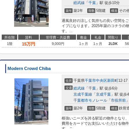
総武線
「
千葉
」駅 徒歩10分
築1年
5階建
その
築年
階数
構造
通風良好の涼しく気持ちの良い空間をご
イプになります。2025年築のコチラ
す。...
所在階
賃料
管理費・共益費
敷金
礼金
間取り
15
万円
1階
9,000円
1ヶ月
1ヶ月
2LDK
5
Modern Crowd Chiba
千葉県
千葉市中央区
新田町
12-17
住所
交通
総武線
「
千葉
」駅 徒歩6分
京成千葉線
「
京成千葉
」駅 徒歩
千葉都市モノレール
「
市役所前
」
築2年
5階建
鉄骨
築年
階数
構造
根強いニーズを誇る駅近の物件となり、
費用をカードでお支払いいただける物件
す。こ...