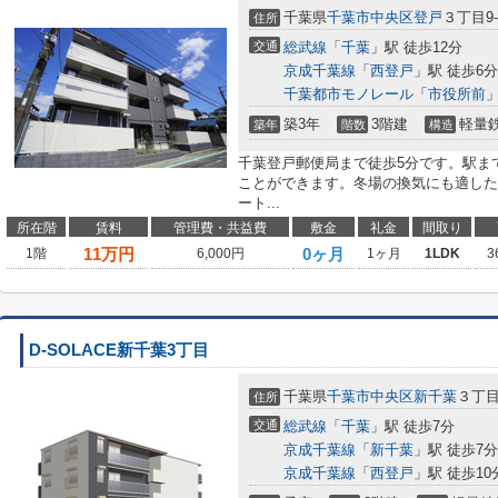
千葉県
千葉市中央区
登戸
３丁目9-
住所
交通
総武線
「
千葉
」駅 徒歩12分
京成千葉線
「
西登戸
」駅 徒歩6分
千葉都市モノレール
「
市役所前
」
築3年
3階建
軽量
築年
階数
構造
千葉登戸郵便局まで徒歩5分です。駅ま
ことができます。冬場の換気にも適した
ート...
所在階
賃料
管理費・共益費
敷金
礼金
間取り
11
万円
0ヶ月
1階
6,000円
1ヶ月
1LDK
3
D-SOLACE新千葉3丁目
千葉県
千葉市中央区
新千葉
３丁目3
住所
交通
総武線
「
千葉
」駅 徒歩7分
京成千葉線
「
新千葉
」駅 徒歩7分
京成千葉線
「
西登戸
」駅 徒歩10