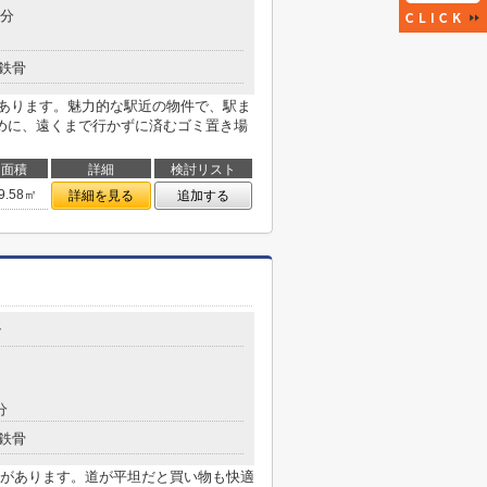
3分
鉄骨
があります。魅力的な駅近の物件で、駅ま
めに、遠くまで行かずに済むゴミ置き場
面積
詳細
検討リスト
9.58㎡
詳細を見る
追加する
7
分
鉄骨
があります。道が平坦だと買い物も快適