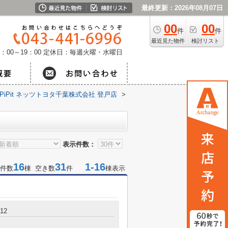
最終更新：2026年08月07日
00
00
件
件
最近見た物件
検討リスト
：00～19：00
定休日：毎週火曜・水曜日
PiPit ネッツトヨタ千葉株式会社 登戸店
>
表示件数：
16
31
1-16
件数
棟 空き数
件
棟表示
12