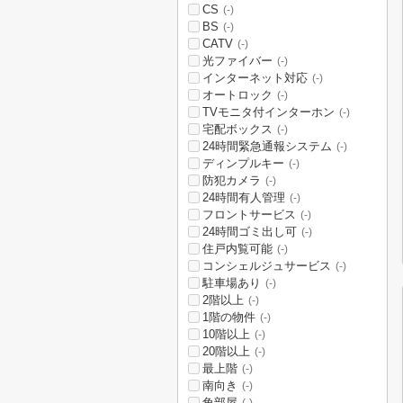
CS
(-)
BS
(-)
CATV
(-)
光ファイバー
(-)
インターネット対応
(-)
オートロック
(-)
TVモニタ付インターホン
(-)
宅配ボックス
(-)
24時間緊急通報システム
(-)
ディンプルキー
(-)
防犯カメラ
(-)
24時間有人管理
(-)
フロントサービス
(-)
24時間ゴミ出し可
(-)
住戸内覧可能
(-)
コンシェルジュサービス
(-)
駐車場あり
(-)
2階以上
(-)
1階の物件
(-)
10階以上
(-)
20階以上
(-)
最上階
(-)
南向き
(-)
角部屋