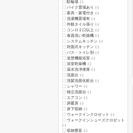
駐輪場
(-)
バイク置場あり
(-)
家具・家電付き
(-)
洗濯機置場有
(-)
外観タイル張り
(-)
コンロ２口以上
(-)
食器洗い乾燥機
(-)
システムキッチン
(-)
対面式キッチン
(-)
バス・トイレ別
(-)
追焚機能浴室
(-)
浴室乾燥機
(-)
温水洗浄便座
(-)
洗面台
(-)
洗髪洗面化粧台
(-)
シャワー
(-)
独立洗面台
(-)
エアコン
(-)
床暖房
(-)
床下収納
(-)
ウォークインクロゼット
(-)
ウォークインシューズクロゼット
(-)
収納豊富
(-)