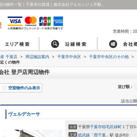
PiPit ネッツトヨタ千葉株式会社 登戸店周辺の物件一覧｜千葉市の賃貸｜株式会社アルカンジュ不動産 千葉店
営業時間：10
産 千葉店
>
周辺施設案内
>
千葉市中央区
>
千葉市中央区のその他
>
の近くの物件
式会社 登戸店周辺物件
並び順：
空室物件のみ表示
該当公開
ヴェルデカーサ
千葉県
千葉市稲毛区
緑町
１丁目5-
住所
交通
総武線
「
西千葉
」駅 徒歩8分