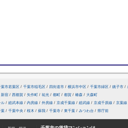
千葉市若葉区
/
千葉市稲毛区
/
四街道市
/
横浜市中区
/
千葉市緑区
/
銚子市
/
新宿
/
西都賀
/
矢作町
/
祐光
/
都町
/
都賀
/
椿森
/
大森町
ール
/
総武本線
/
内房線
/
外房線
/
京成千葉線
/
総武線
/
京成千原線
/
京葉線
千葉
/
千葉中央
/
桜木
/
蘇我
/
千葉寺
/
東千葉
/
みつわ台
/
県庁前
千葉市の賃貸マンションは