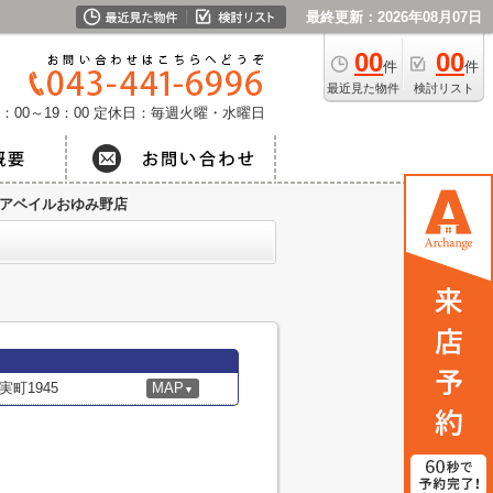
最終更新：2026年08月07日
00
00
件
件
最近見た物件
検討リスト
：00～19：00
定休日：毎週火曜・水曜日
アベイルおゆみ野店
町1945
MAP
▼