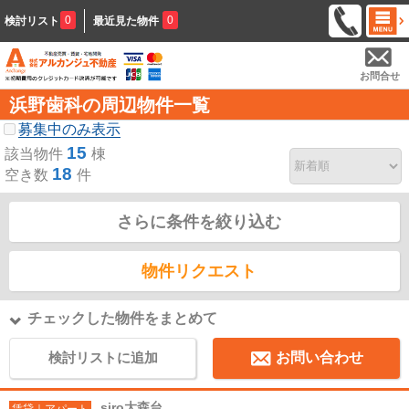
0
0
検討リスト
最近見た物件
お問合せ
浜野歯科の周辺物件一覧
募集中のみ表示
15
該当物件
棟
18
空き数
件
さらに条件を絞り込む
物件リクエスト
チェックした物件をまとめて
検討リストに追加
お問い合わせ
siro大森台
賃貸｜アパート