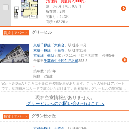
(管理費・共益費 2,900円)
敷：0ヶ月｜礼：9万円
所在階：2階
間取り：2LDK
面積：62.28㎡
グリーヒル
賃貸｜アパート
京成千原線
「
大森台
」駅 徒歩13分
京成千原線
「
千葉寺
」駅 徒歩31分
京葉線
「
蘇我
」駅 バス11分 「仁戸名局前」 停歩5分
千葉県
千葉市中央区
仁戸名町
353-8
-
築年数：築8年
階数：2階建
家から340mのところに千葉仁戸名郵便局があります。こちらの物件はアパート
です。初期費用はカードで決済いただけます。新着情報：グリーヒルの空室情報
ならコチラ。0120-973-451より...
現在空室情報がありません。
グリーヒルへのお問い合わせはこちら
グラン松ヶ丘
賃貸｜アパート
京成千原線
「
大森台
」駅 徒歩12分