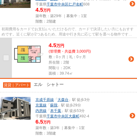
千葉県
千葉市中央区
仁戸名町
608
4.5
万円
築年数：築29年 ｜募集中：
1室
階数：2階建
初期費用をカードでお支払いいただけるので、カードで決済したい方にもおすす
めです。近くに駅が2つあるため、用途や行き先に応じて駅を選べる物件です。
最上階の物件です。「サンフォ...
4.5
万
円
(管理費・共益費 3,000円)
敷：0ヶ月｜礼：0ヶ月
所在階：2階
間取り：2DK
面積：39.74㎡
エル シャトー
賃貸｜アパート
京成千原線
「
大森台
」駅 徒歩3分
京葉線
「
蘇我
」駅 徒歩29分
内房線
「
本千葉
」駅 徒歩53分
千葉県
千葉市中央区
大森町
492-4
6.5
万円
築年数：築3年 ｜募集中：
1室
階数：3階建