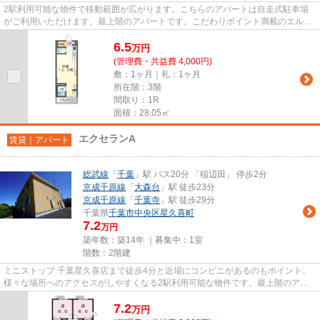
2駅利用可能な物件で移動範囲が広がります。こちらのアパートは自走式駐車場
がご利用いただけます。最上階のアパートです。こだわりポイント満載のエル
シャトー。興味を持った方は是...
6.5
万
円
(管理費・共益費 4,000円)
敷：1ヶ月｜礼：1ヶ月
所在階：3階
間取り：1R
面積：28.05㎡
エクセランA
賃貸｜アパート
総武線
「
千葉
」駅 バス20分 「稲辺田」 停歩2分
京成千原線
「
大森台
」駅 徒歩23分
京成千原線
「
千葉寺
」駅 徒歩29分
千葉県
千葉市中央区
星久喜町
7.2
万円
築年数：築14年 ｜募集中：
1室
階数：2階建
ミニストップ 千葉星久喜店まで徒歩4分と近場にコンビニがあるのもポイント。
様々な場所へのアクセスがしやすくなる2駅利用可能な物件です。最上階のアパ
ートです。「エクセランA」の...
7.2
万
円