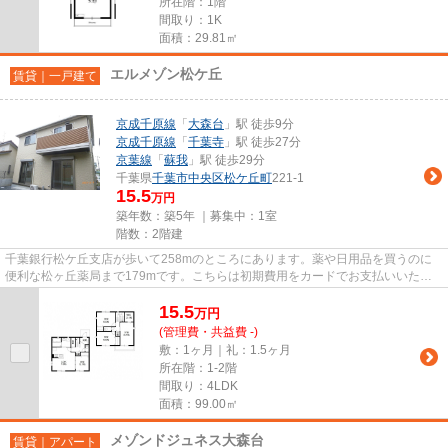
所在階：1階
間取り：1K
面積：29.81㎡
エルメゾン松ケ丘
賃貸｜一戸建て
京成千原線
「
大森台
」駅 徒歩9分
京成千原線
「
千葉寺
」駅 徒歩27分
京葉線
「
蘇我
」駅 徒歩29分
千葉県
千葉市中央区
松ケ丘町
221-1
15.5
万円
築年数：築5年 ｜募集中：
1室
階数：2階建
千葉銀行松ケ丘支店が歩いて258mのところにあります。薬や日用品を買うのに
便利な松ヶ丘薬局まで179mです。こちらは初期費用をカードでお支払いいただ
ける一戸建てです。夏場は特に涼...
15.5
万
円
(管理費・共益費 -)
敷：1ヶ月｜礼：1.5ヶ月
所在階：1-2階
間取り：4LDK
面積：99.00㎡
メゾンドジュネス大森台
賃貸｜アパート