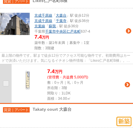
Likes仁戸名町B棟
賃貸｜アパート
京成千原線
「
大森台
」駅 徒歩12分
京成千原線
「
千葉寺
」駅 徒歩36分
京葉線
「
蘇我
」駅 徒歩36分
千葉県
千葉市中央区
仁戸名町
637-4
7.4
万円
築年数：築1年未満 ｜募集中：
1室
階数：3階建
最上階の物件です。駅まで徒歩12分でアクセス可能な物件です。初期費用はカー
ドで決済いただけます。気になるイチオシ物件情報：「Likes仁戸名町B棟」。ア
ルカンジュ不動産 千葉店が...
7.4
万
円
(管理費・共益費 5,000円)
敷：0ヶ月｜礼：0ヶ月
所在階：3階
間取り：1LDK
面積：34.00㎡
Takaty court 大森台
賃貸｜アパート