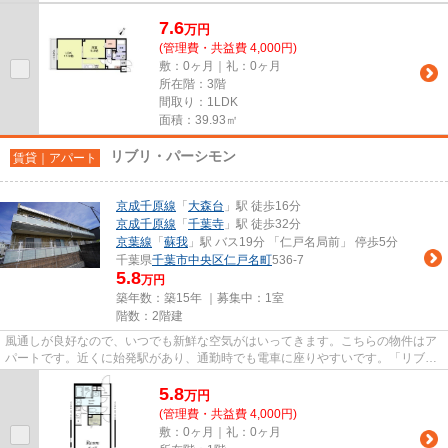
7.6
万
円
(管理費・共益費 4,000円)
敷：0ヶ月｜礼：0ヶ月
所在階：3階
間取り：1LDK
面積：39.93㎡
リブリ・パーシモン
賃貸｜アパート
京成千原線
「
大森台
」駅 徒歩16分
京成千原線
「
千葉寺
」駅 徒歩32分
京葉線
「
蘇我
」駅 バス19分 「仁戸名局前」 停歩5分
千葉県
千葉市中央区
仁戸名町
536-7
5.8
万円
築年数：築15年 ｜募集中：
1室
階数：2階建
風通しが良好なので、いつでも新鮮な空気がはいってきます。こちらの物件はア
パートです。近くに始発駅があり、通勤時でも電車に座りやすいです。「リブ
リ・パーシモン」の物件情報を...
5.8
万
円
(管理費・共益費 4,000円)
敷：0ヶ月｜礼：0ヶ月