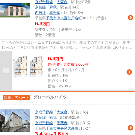
京成千原線
「
大森台
」駅 徒歩12分
京葉線
「
蘇我
」駅 徒歩34分
内房線
「
本千葉
」駅 徒歩48分
千葉県
千葉市中央区
仁戸名町
361-59（予定）
6.3
万円
築年数：予定 ｜募集中：
1室
階数：2階建
こちらの物件はコンビニまで189mにあります。駅までのアクセスが良い、徒歩
12分のところに位置する物件です。敷地内にはちゃんとごみ置き場もあります。
当社イチオシの物件の「チバシ...
6.3
万
円
(管理費・共益費 3,000円)
敷：0ヶ月｜礼：0ヶ月
所在階：1階
間取り：1K
面積：25.39㎡
グローバルハイツ
賃貸｜アパート
京成千原線
「
大森台
」駅 徒歩6分
京葉線
「
蘇我
」駅 徒歩21分
京成千原線
「
千葉寺
」駅 徒歩31分
千葉県
千葉市中央区
大森町
513-27
3.4
3.6
万円～
万円