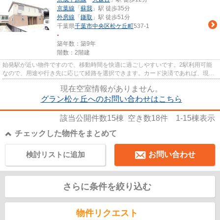
京葉線
「
蘇我
」駅 徒歩35分
外房線
「
鎌取
」駅 徒歩51分
千葉県
千葉市中央区
松ケ丘町
537-1
-
築年数：築9年
階数：2階建
始発駅が近い物件ですので、移動時間を快適に過ごしやすいです。2駅利用可能
なので、用途や行き先に応じて経路を選択できます。カード決済であれば、現金
が手元になくてもお支払いでき...
現在空室情報がありません。
グラン松ヶ丘へのお問い合わせはこちら
該当公開件数
15
棟 空き数
18
件
1-15
棟表示
チェックした物件をまとめて
検討リストに追加
お問い合わせ
さらに条件を絞り込む
物件リクエスト