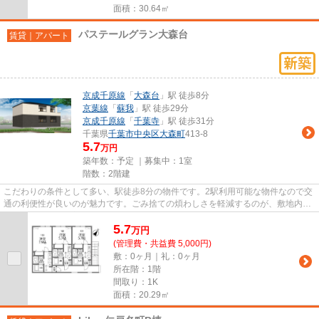
面積：30.64㎡
パステールグラン大森台
賃貸｜アパート
京成千原線
「
大森台
」駅 徒歩8分
京葉線
「
蘇我
」駅 徒歩29分
京成千原線
「
千葉寺
」駅 徒歩31分
千葉県
千葉市中央区
大森町
413-8
5.7
万円
築年数：予定 ｜募集中：
1室
階数：2階建
こだわりの条件として多い、駅徒歩8分の物件です。2駅利用可能な物件なので交
通の利便性が良いのが魅力です。ごみ捨ての煩わしさを軽減するのが、敷地内ご
み置き場です。新着情報：パ...
5.7
万
円
(管理費・共益費 5,000円)
敷：0ヶ月｜礼：0ヶ月
所在階：1階
間取り：1K
面積：20.29㎡