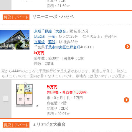
間取り：1K
面積：21.60㎡
サニーコーポ・ハセベ
賃貸｜アパート
京成千原線
「
大森台
」駅 徒歩15分
総武線
「
千葉
」駅 バス25分 「仁戸名坂上」 停歩4分
京葉線
「
蘇我
」駅 徒歩38分
千葉県
千葉市中央区
仁戸名町
408-113
5
万円
築年数：築30年 ｜募集中：
1室
階数：2階建
家から444mのところに千葉銀行松ケ丘支店があります。風通しが良く、熱がこ
もりにくいので、室内が暑くなりにくいです。敷地内には使いやすいごみ置き場
もございます。「サニーコーポ...
5
万
円
(管理費・共益費 4,500円)
敷：0ヶ月｜礼：1万円
所在階：2階
間取り：2DK
面積：40.07㎡
ミリアビタ大森台
賃貸｜アパート