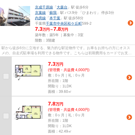
京成千原線
「
大森台
」駅 徒歩6分
京葉線
「
蘇我
」駅 バス9分 「ひまわり」 停歩3分
内房線
「
本千葉
」駅 徒歩58分
千葉県
千葉市中央区
松ケ丘町
599-2
7.3
7.8
万円～
万円
築年数：築5年 ｜募集中：
3室
階数：3階建
駅から徒歩6分に立地する、魅力的な駅近物件です。お車をお持ちの方にオスス
メの、自走式駐車場を利用できる物件です。こちらは初期費用をカードでお支払
いいただける物件です。「ミリ...
7.3
万
円
(管理費・共益費 4,000円)
敷：0ヶ月｜礼：0ヶ月
所在階：1階
間取り：1LDK
面積：39.60㎡
7.8
万
円
(管理費・共益費 4,000円)
敷：0ヶ月｜礼：0ヶ月
所在階：1階
間取り：1LDK
面積：42.49㎡