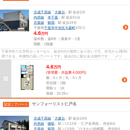
京成千原線
「
大森台
」駅 徒歩2分
内房線
「
本千葉
」駅 徒歩51分
京葉線
「
蘇我
」駅 徒歩24分
千葉県
千葉市中央区
大森町
470-3
4.6
万円
築年数：築8年 ｜募集中：
1室
階数：2階建
千葉市松ケ丘市民センターなら、徒歩6分の場所にあり近いです。自宅から2駅利
用できる、利便性の高いアパートです。徒歩2分に駅がある物件です。「メゾン
ドジュネス大森台」のここがイ...
4.6
万
円
(管理費・共益費 4,000円)
敷：0ヶ月｜礼：0ヶ月
所在階：1階
間取り：1K
面積：20.28㎡
サンフォーリスト仁戸名
賃貸｜アパート
京成千原線
「
大森台
」駅 徒歩10分
外房線
「
鎌取
」駅 バス12分 「仁戸名局前」 停歩8分
京葉線
「
蘇我
」駅 バス9分 「ひまわり幼稚園」 停歩8分