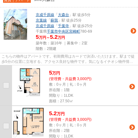
京成千原線
「
大森台
」駅 徒歩5分
京葉線
「
蘇我
」駅 徒歩25分
京成千原線
「
千葉寺
」駅 徒歩25分
千葉県
千葉市中央区
宮崎町
780-69
5
5.2
万円～
万円
築年数：築16年 ｜募集中：
2室
階数：2階建
こちらの物件はアパートです。初期費用はカードで決済いただけます。駅まで徒
歩5分の位置に立地する、アクセス良好な物件です。気になるイチオシ物件情
報：「siro大森台」。明るいスタ...
5
万
円
(管理費・共益費 3,000円)
敷：0ヶ月｜礼：0ヶ月
所在階：1階
間取り：1LDK
面積：27.50㎡
5.2
万
円
(管理費・共益費 3,000円)
敷：0ヶ月｜礼：0ヶ月
所在階：2階
間取り：1LDK