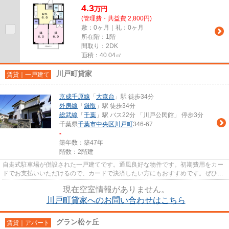
4.3
万
円
(管理費・共益費 2,800円)
敷：0ヶ月｜礼：0ヶ月
所在階：1階
間取り：2DK
面積：40.04㎡
川戸町貸家
賃貸｜一戸建て
京成千原線
「
大森台
」駅 徒歩34分
外房線
「
鎌取
」駅 徒歩34分
総武線
「
千葉
」駅 バス22分 「川戸公民館」 停歩3分
千葉県
千葉市中央区
川戸町
346-67
-
築年数：築47年
階数：2階建
自走式駐車場が併設された一戸建てです。通風良好な物件です。初期費用をカー
ドでお支払いいただけるので、カードで決済したい方にもおすすめです。ぜひ一
度見ていただきたい、「川戸...
現在空室情報がありません。
川戸町貸家へのお問い合わせはこちら
グラン松ヶ丘
賃貸｜アパート