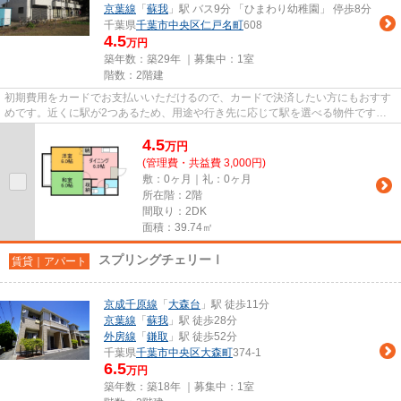
京葉線
「
蘇我
」駅 バス9分 「ひまわり幼稚園」 停歩8分
千葉県
千葉市中央区
仁戸名町
608
4.5
万円
築年数：築29年 ｜募集中：
1室
階数：2階建
初期費用をカードでお支払いいただけるので、カードで決済したい方にもおすす
めです。近くに駅が2つあるため、用途や行き先に応じて駅を選べる物件です。
最上階の物件です。「サンフォ...
4.5
万
円
(管理費・共益費 3,000円)
敷：0ヶ月｜礼：0ヶ月
所在階：2階
間取り：2DK
面積：39.74㎡
スプリングチェリーⅠ
賃貸｜アパート
京成千原線
「
大森台
」駅 徒歩11分
京葉線
「
蘇我
」駅 徒歩28分
外房線
「
鎌取
」駅 徒歩52分
千葉県
千葉市中央区
大森町
374-1
6.5
万円
築年数：築18年 ｜募集中：
1室