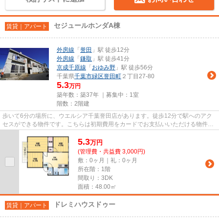
セジュールホンダA棟
賃貸｜アパート
外房線
「
誉田
」駅 徒歩12分
外房線
「
鎌取
」駅 徒歩41分
京成千原線
「
おゆみ野
」駅 徒歩56分
千葉県
千葉市緑区
誉田町
２丁目27-80
5.3
万円
築年数：築37年 ｜募集中：
1室
階数：2階建
歩いて6分の場所に、ウエルシア千葉誉田店があります。徒歩12分で駅へのアク
セスができる物件です。こちらは初期費用をカードでお支払いいただける物件で
す。気になるイチオシ物件情報...
5.3
万
円
(管理費・共益費 3,000円)
敷：0ヶ月｜礼：0ヶ月
所在階：1階
間取り：3DK
面積：48.00㎡
ドレミハウスドゥー
賃貸｜アパート