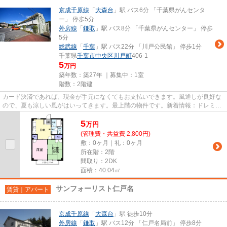
京成千原線
「
大森台
」駅 バス6分 「千葉県がんセンタ
ー」 停歩5分
外房線
「
鎌取
」駅 バス8分 「千葉県がんセンター」 停歩
5分
総武線
「
千葉
」駅 バス22分 「川戸公民館」 停歩1分
千葉県
千葉市中央区
川戸町
406-1
5
万円
築年数：築27年 ｜募集中：
1室
階数：2階建
カード決済であれば、現金が手元になくてもお支払いできます。風通しが良好な
ので、夏も涼しい風がはいってきます。最上階の物件です。新着情報：ドレミハ
ウスドゥーの空室情報ならコ...
5
万
円
(管理費・共益費 2,800円)
敷：0ヶ月｜礼：0ヶ月
所在階：2階
間取り：2DK
面積：40.04㎡
サンフォーリスト仁戸名
賃貸｜アパート
京成千原線
「
大森台
」駅 徒歩10分
外房線
「
鎌取
」駅 バス12分 「仁戸名局前」 停歩8分