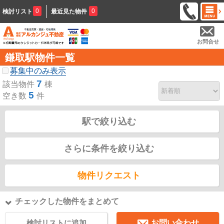
0
0
検討リスト
最近見た物件
お問合せ
鎌取駅物件一覧
募集中のみ表示
7
該当物件
棟
5
空き数
件
駅で絞り込む
さらに条件を絞り込む
物件リクエスト
チェックした物件をまとめて
検討リストに追加
お問い合わせ