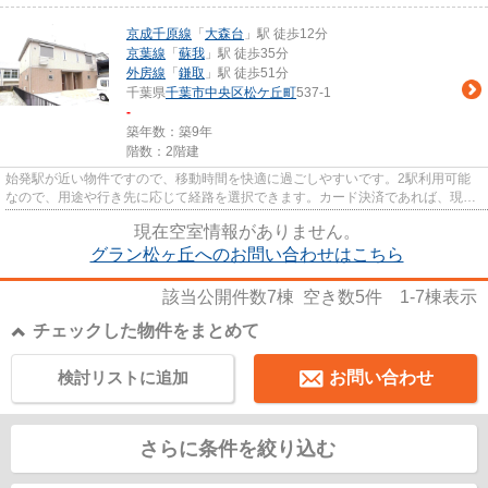
京成千原線
「
大森台
」駅 徒歩12分
京葉線
「
蘇我
」駅 徒歩35分
外房線
「
鎌取
」駅 徒歩51分
千葉県
千葉市中央区
松ケ丘町
537-1
-
築年数：築9年
階数：2階建
始発駅が近い物件ですので、移動時間を快適に過ごしやすいです。2駅利用可能
なので、用途や行き先に応じて経路を選択できます。カード決済であれば、現金
が手元になくてもお支払いでき...
現在空室情報がありません。
グラン松ヶ丘へのお問い合わせはこちら
該当公開件数
7
棟 空き数
5
件
1-7
棟表示
チェックした物件をまとめて
検討リストに追加
お問い合わせ
さらに条件を絞り込む