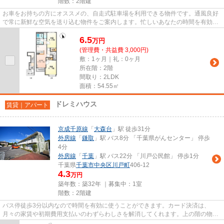
階数：2階建
お車をお持ちの方にオススメの、自走式駐車場を利用できる物件です。通風良好
で常に新鮮な空気を送り込む物件をご案内します。忙しいあなたの時間を有効的
に使えるのが敷地内ごみ置き...
6.5
万
円
(管理費・共益費 3,000円)
敷：1ヶ月｜礼：0ヶ月
所在階：2階
間取り：2LDK
面積：54.55㎡
ドレミハウス
賃貸｜アパート
京成千原線
「
大森台
」駅 徒歩31分
外房線
「
鎌取
」駅 バス8分 「千葉県がんセンター」 停歩
4分
外房線
「
千葉
」駅 バス22分 「川戸公民館」 停歩1分
千葉県
千葉市中央区
川戸町
406-12
4.3
万円
築年数：築32年 ｜募集中：
1室
階数：2階建
バス停徒歩3分以内なので時間を有効に使うことができます。カード決済は、
月々の家賃や初期費用支払いのわずらわしさを解消してくれます。上の階の物音
に悩んでいる方は、上階無しの物...