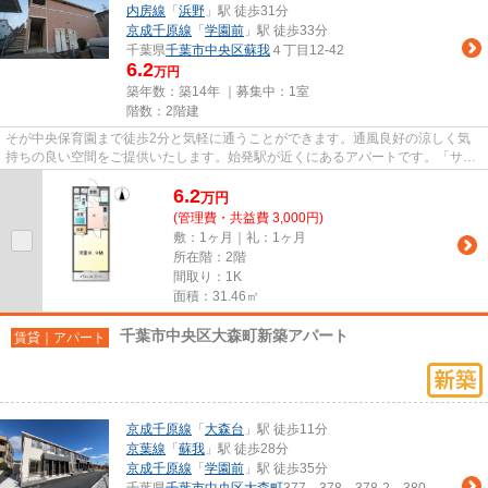
内房線
「
浜野
」駅 徒歩31分
京成千原線
「
学園前
」駅 徒歩33分
千葉県
千葉市中央区
蘇我
４丁目12-42
6.2
万円
築年数：築14年 ｜募集中：
1室
階数：2階建
そが中央保育園まで徒歩2分と気軽に通うことができます。通風良好の涼しく気
持ちの良い空間をご提供いたします。始発駅が近くにあるアパートです。「サン
クレスト」の物件情報をお探し...
6.2
万
円
(管理費・共益費 3,000円)
敷：1ヶ月｜礼：1ヶ月
所在階：2階
間取り：1K
面積：31.46㎡
千葉市中央区大森町新築アパート
賃貸｜アパート
京成千原線
「
大森台
」駅 徒歩11分
京葉線
「
蘇我
」駅 徒歩28分
京成千原線
「
学園前
」駅 徒歩35分
千葉県
千葉市中央区
大森町
377、378、378-2、380