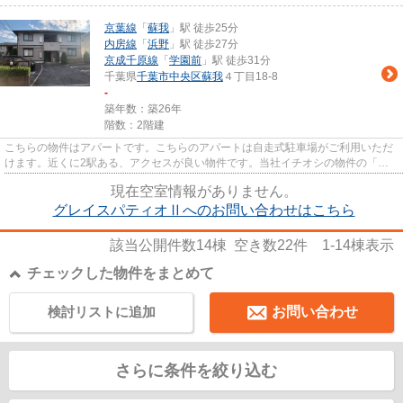
京葉線
「
蘇我
」駅 徒歩25分
内房線
「
浜野
」駅 徒歩27分
京成千原線
「
学園前
」駅 徒歩31分
千葉県
千葉市中央区
蘇我
４丁目18-8
-
築年数：築26年
階数：2階建
こちらの物件はアパートです。こちらのアパートは自走式駐車場がご利用いただ
けます。近くに2駅ある、アクセスが良い物件です。当社イチオシの物件の「グ
レイスパティオⅡ」。ぜひ一度...
現在空室情報がありません。
グレイスパティオⅡへのお問い合わせはこちら
該当公開件数
14
棟 空き数
22
件
1-14
棟表示
チェックした物件をまとめて
検討リストに追加
お問い合わせ
さらに条件を絞り込む