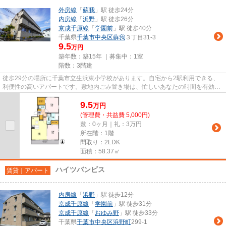
外房線
「
蘇我
」駅 徒歩24分
内房線
「
浜野
」駅 徒歩26分
京成千原線
「
学園前
」駅 徒歩40分
千葉県
千葉市中央区
蘇我
３丁目31-3
9.5
万円
築年数：築15年 ｜募集中：
1室
階数：3階建
徒歩29分の場所に千葉市立生浜東小学校があります。自宅から2駅利用できる、
利便性の高いアパートです。敷地内ごみ置き場は、忙しいあなたの時間を有効に
活用できます。当社イチオシの...
9.5
万
円
(管理費・共益費 5,000円)
敷：0ヶ月｜礼：3万円
所在階：1階
間取り：2LDK
面積：58.37㎡
ハイツバンビス
賃貸｜アパート
内房線
「
浜野
」駅 徒歩12分
京成千原線
「
学園前
」駅 徒歩31分
京成千原線
「
おゆみ野
」駅 徒歩33分
千葉県
千葉市中央区
浜野町
299-1