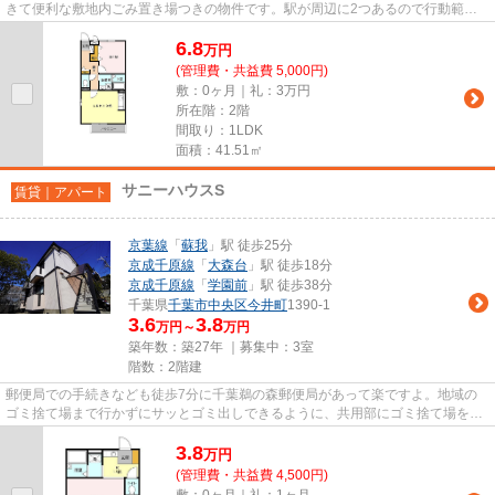
きて便利な敷地内ごみ置き場つきの物件です。駅が周辺に2つあるので行動範囲
が広がります。「サンラルゴ」...
6.8
万
円
(管理費・共益費 5,000円)
敷：0ヶ月｜礼：3万円
所在階：2階
間取り：1LDK
面積：41.51㎡
サニーハウスS
賃貸｜アパート
京葉線
「
蘇我
」駅 徒歩25分
京成千原線
「
大森台
」駅 徒歩18分
京成千原線
「
学園前
」駅 徒歩38分
千葉県
千葉市中央区
今井町
1390-1
3.6
3.8
万円～
万円
築年数：築27年 ｜募集中：
3室
階数：2階建
郵便局での手続きなども徒歩7分に千葉鵜の森郵便局があって楽ですよ。地域の
ゴミ捨て場まで行かずにサッとゴミ出しできるように、共用部にゴミ捨て場を設
置しております。こちらの物件...
3.8
万
円
(管理費・共益費 4,500円)
敷：0ヶ月｜礼：1ヶ月