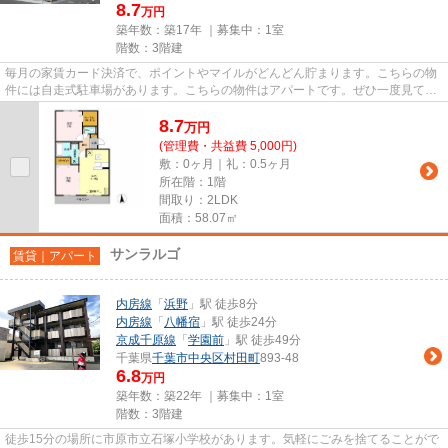
8.7
万円
築年数：築17年 ｜募集中：
1室
階数：3階建
毎月の家賃カード決済で、ポイントやマイルがどんどん貯まります。こちらの物
件には自走式駐車場があります。こちらの物件はアパートです。ぜひ一度見てい
ただきたい、「ハイツバンビ...
8.7
万
円
(管理費・共益費 5,000円)
敷：0ヶ月｜礼：0.5ヶ月
所在階：1階
間取り：2LDK
面積：58.07㎡
サンラルゴ
賃貸｜アパート
内房線
「
浜野
」駅 徒歩8分
内房線
「
八幡宿
」駅 徒歩24分
京成千原線
「
学園前
」駅 徒歩49分
千葉県
千葉市中央区
村田町
893-48
6.8
万円
築年数：築22年 ｜募集中：
1室
階数：3階建
徒歩15分の場所に市原市立石塚小学校があります。気軽にごみを捨てることがで