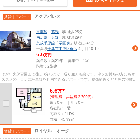
アクアパレス
賃貸｜アパート
京葉線
「
蘇我
」駅 徒歩25分
内房線
「
浜野
」駅 徒歩29分
京成千原線
「
学園前
」駅 徒歩32分
千葉県
千葉市中央区
蘇我
４丁目18-19
6.6
万円
築年数：築21年 ｜募集中：
1室
階数：2階建
そが中央保育園まで徒歩3分なので、送り迎えも楽です。車をお持ちの方にもオ
ススメの、自走式駐車場を利用できるアパートです。始発駅近くだと朝の混雑す
る時間でも電車に座りやすいで...
6.6
万
円
(管理費・共益費 2,700円)
敷：0ヶ月｜礼：0ヶ月
所在階：1階
間取り：1LDK
面積：45.99㎡
ロイヤル オーク
賃貸｜アパート