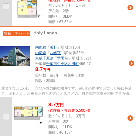
敷：0ヶ月｜礼：1ヶ月
所在階：2階
間取り：3LDK
面積：67.53㎡
Holy Lands
賃貸｜アパート
内房線
「
浜野
」駅 徒歩15分
内房線
「
八幡宿
」駅 徒歩22分
京成千原線
「
学園前
」駅 徒歩52分
千葉県
千葉市中央区
村田町
496-27
8.7
万円
築年数：築6年 ｜募集中：
1室
階数：3階建
駅まで徒歩15分と、立地が魅力的な物件です。築6年の物件で充実した毎日を過
ごしませんか。お車をお持ちの方にオススメの、自走式駐車場を利用できる物件
です。「Holy Lands」のここが...
8.7
万
円
(管理費・共益費 5,500円)
敷：0ヶ月｜礼：3万円
所在階：3階
間取り：1LDK
面積：40.15㎡