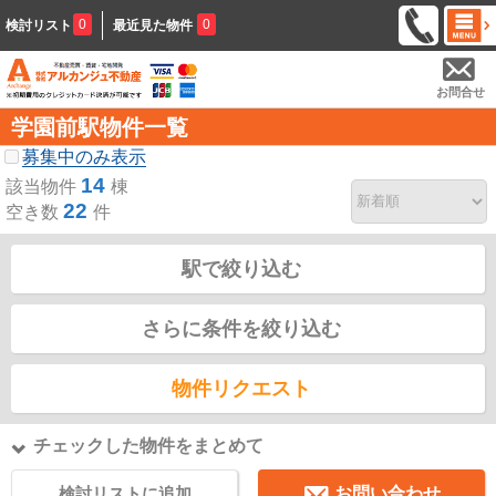
0
0
検討リスト
最近見た物件
お問合せ
学園前駅物件一覧
募集中のみ表示
14
該当物件
棟
22
空き数
件
駅で絞り込む
さらに条件を絞り込む
物件リクエスト
チェックした物件をまとめて
検討リストに追加
お問い合わせ