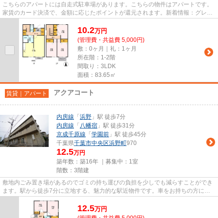
こちらのアパートには自走式駐車場があります。こちらの物件はアパートです。
家賃のカード決済で、金額に応じたポイントが還元されます。新着情報：グレイ
スタウン蘇我Aの空室情報なら...
10.2
万
円
(管理費・共益費 5,000円)
敷：0ヶ月｜礼：1ヶ月
所在階：1-2階
間取り：3LDK
面積：83.65㎡
アクアコート
賃貸｜アパート
内房線
「
浜野
」駅 徒歩7分
内房線
「
八幡宿
」駅 徒歩31分
京成千原線
「
学園前
」駅 徒歩45分
千葉県
千葉市中央区
浜野町
970
12.5
万円
築年数：築16年 ｜募集中：
1室
階数：3階建
敷地内ごみ置き場があるのでゴミの持ち運びの負担を少しでも減らすことができ
ます。駅から徒歩7分に立地する、魅力的な駅近物件です。車をお持ちの方にも
オススメの、自走式駐車場を利...
12.5
万
円
(管理費・共益費 5,000円)