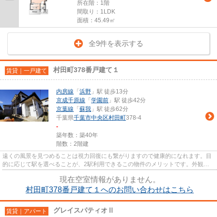
所在階：1階
間取り：1LDK
面積：45.49㎡
全9件を表示する
村田町378番戸建て１
賃貸｜一戸建て
内房線
「
浜野
」駅 徒歩13分
京成千原線
「
学園前
」駅 徒歩42分
京葉線
「
蘇我
」駅 徒歩62分
千葉県
千葉市中央区
村田町
378-4
-
築年数：築40年
階数：2階建
遠くの風景を見つめることは視力回復にも繋がりますので健康的になれます。目
的に応じて駅を選べることが、2駅利用できるこの物件のメリットです。外観も
きれいなニーズの高い一戸建て...
現在空室情報がありません。
村田町378番戸建て１へのお問い合わせはこちら
グレイスパティオⅡ
賃貸｜アパート