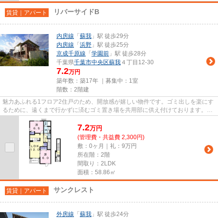
リバーサイドB
賃貸｜アパート
内房線
「
蘇我
」駅 徒歩29分
内房線
「
浜野
」駅 徒歩25分
京成千原線
「
学園前
」駅 徒歩28分
千葉県
千葉市中央区
蘇我
４丁目12-30
7.2
万円
築年数：築17年 ｜募集中：
1室
階数：2階建
魅力あふれる1フロア2住戸のため、開放感が嬉しい物件です。ゴミ出しを楽にす
るために、遠くまで行かずに済むゴミ置き場を共用部に供え付けております。風
通しが良く、熱がこもりにく...
7.2
万
円
(管理費・共益費 2,300円)
敷：0ヶ月｜礼：9万円
所在階：2階
間取り：2LDK
面積：58.86㎡
サンクレスト
賃貸｜アパート
外房線
「
蘇我
」駅 徒歩24分