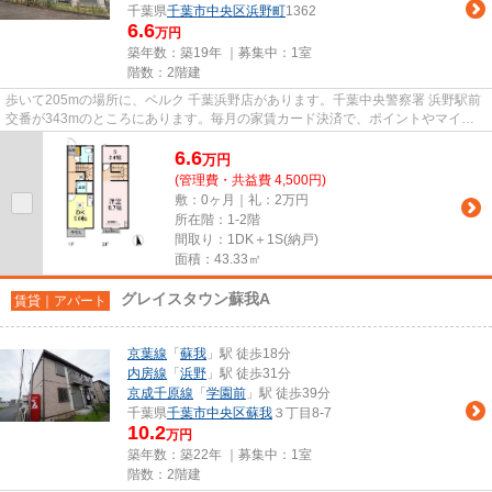
千葉県
千葉市中央区
浜野町
1362
6.6
万円
築年数：築19年 ｜募集中：
1室
階数：2階建
歩いて205mの場所に、ベルク 千葉浜野店があります。千葉中央警察署 浜野駅前
交番が343mのところにあります。毎月の家賃カード決済で、ポイントやマイル
がどんどん貯まります。ぜひ一...
6.6
万
円
(管理費・共益費 4,500円)
敷：0ヶ月｜礼：2万円
所在階：1-2階
間取り：1DK＋1S(納戸)
面積：43.33㎡
グレイスタウン蘇我A
賃貸｜アパート
京葉線
「
蘇我
」駅 徒歩18分
内房線
「
浜野
」駅 徒歩31分
京成千原線
「
学園前
」駅 徒歩39分
千葉県
千葉市中央区
蘇我
３丁目8-7
10.2
万円
築年数：築22年 ｜募集中：
1室
階数：2階建