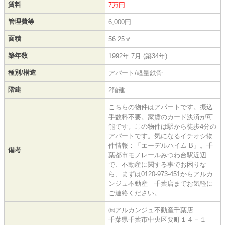
賃料
7万円
管理費等
6,000円
面積
56.25㎡
築年数
1992年 7月 (築34年)
種別/構造
アパート/軽量鉄骨
階建
2階建
こちらの物件はアパートです。振込
手数料不要。家賃のカード決済が可
能です。この物件は駅から徒歩4分の
アパートです。気になるイチオシ物
件情報：「エーデルハイム B」。千
備考
葉都市モノレールみつわ台駅近辺
で、不動産に関する事でお困りな
ら、まずは0120-973-451からアルカ
ンジュ不動産 千葉店までお気軽に
ご連絡ください。
㈱アルカンジュ不動産千葉店
千葉県千葉市中央区要町１４－１