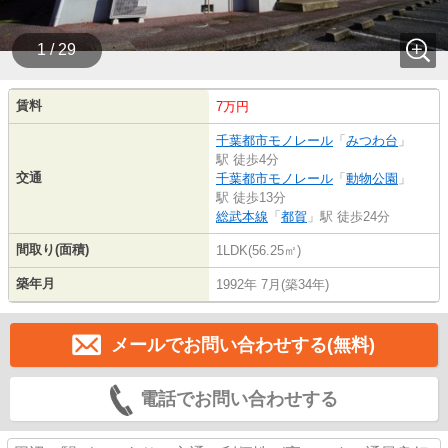
1 / 29
賃料
7万円
千葉都市モノレール
「
みつわ台
」
駅 徒歩4分
交通
千葉都市モノレール
「
動物公園
」
駅 徒歩13分
総武本線
「
都賀
」駅 徒歩24分
間取り(面積)
1LDK(56.25㎡)
築年月
1992年 7月(築34年)
メールでお問い合わせする(無料)
電話でお問い合わせする