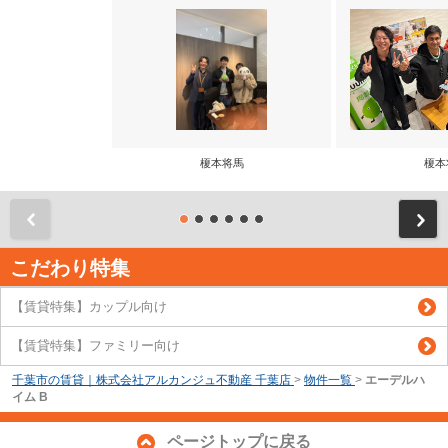
榎本将馬
榎本
前
こだわり特集
【賃貸特集】カップル向け
【賃貸特集】ファミリー向け
千葉市の賃貸｜株式会社アルカンジュ不動産 千葉店
>
物件一覧
>
エーデルハ
イム B
ページトップに戻る