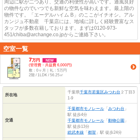
周辺に駅が二つあり、交通の利便性が高いです。通風良好
の物件なのでいつでも新鮮な空気を味わえます。最上階の
物件です。「エーデルハイム B」のここがイチオシ。アル
カンジュ不動産 千葉店には、地域に詳しく経験豊富なス
タッフが多数在籍しております。まずは0120-973-
451/chiba@archange.co.jpからご連絡下さい。
空室一覧
7
万
円
NEW
(管理費・共益費 6,000円)
敷：0ヶ月｜礼：5万円
2階 / 1LDK / 56.25㎡
千葉県
千葉市若葉区
みつわ台
２丁目3
所在地
1-9
千葉都市モノレール
「
みつわ台
」
駅 徒歩4分
交通
千葉都市モノレール
「
動物公園
」
駅 徒歩13分
総武本線
「
都賀
」駅 徒歩24分