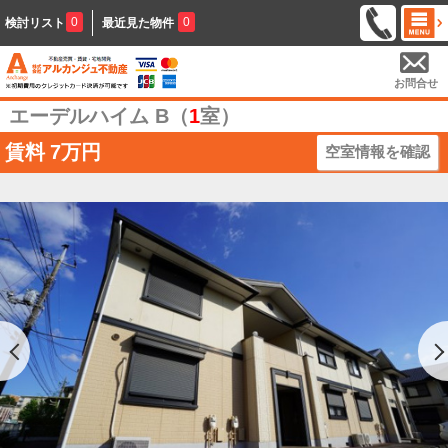
0
0
検討リスト
最近見た物件
お問合せ
エーデルハイム B（
1
室）
賃料
7万円
空室情報を確認