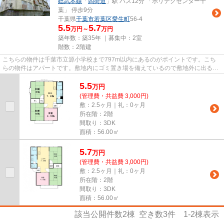
総武本線
「
四街道
」駅 バス12分 「ポリテクセンター千
葉」 停歩9分
千葉県
千葉市若葉区
愛生町
56-4
5.5
5.7
万円～
万円
築年数：築35年 ｜募集中：
2室
階数：2階建
こちらの物件は千葉市立源小学校まで797m以内にあるのがポイントです。こち
らの物件はアパートです。敷地内にゴミ置き場を備えているので敷地外に出る必
要が無く、短時間でサッとゴミ...
5.5
万
円
(管理費・共益費 3,000円)
敷：2.5ヶ月｜礼：0ヶ月
所在階：2階
間取り：3DK
面積：56.00㎡
5.7
万
円
(管理費・共益費 3,000円)
敷：2.5ヶ月｜礼：0ヶ月
所在階：2階
間取り：3DK
面積：56.00㎡
該当公開件数
2
棟 空き数
3
件
1-2
棟表示