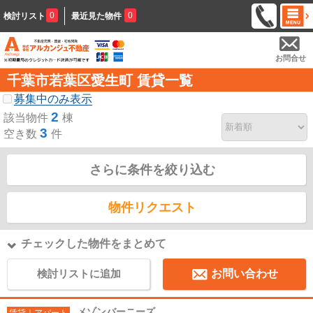
0
0
検討リスト
最近見た物件
お問合せ
千葉市若葉区愛生町 賃貸一覧
募集中のみ表示
2
該当物件
棟
3
空き数
件
さらに条件を絞り込む
物件リクエスト
チェックした物件をまとめて
検討リストに追加
お問い合わせ
メゾンバーニーズ
賃貸｜アパート