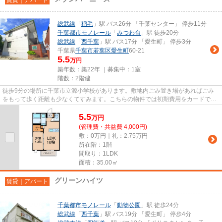
総武線
「
稲毛
」駅 バス26分 「千葉センター」 停歩11分
千葉都市モノレール
「
みつわ台
」駅 徒歩20分
総武線
「
西千葉
」駅 バス17分 「愛生町」 停歩3分
千葉県
千葉市若葉区
愛生町
60-21
5.5
万円
築年数：築22年 ｜募集中：
1室
階数：2階建
徒歩9分の場所に千葉市立源小学校があります。敷地内ごみ置き場があればごみ
をもって歩く距離も少なくてすみます。こちらの物件では初期費用をカードでお
支払いいただけます。「メゾン...
5.5
万
円
(管理費・共益費 4,000円)
敷：0万円｜礼：2.75万円
所在階：1階
間取り：1LDK
面積：35.00㎡
グリーンハイツ
賃貸｜アパート
千葉都市モノレール
「
動物公園
」駅 徒歩24分
総武線
「
西千葉
」駅 バス19分 「愛生町」 停歩4分