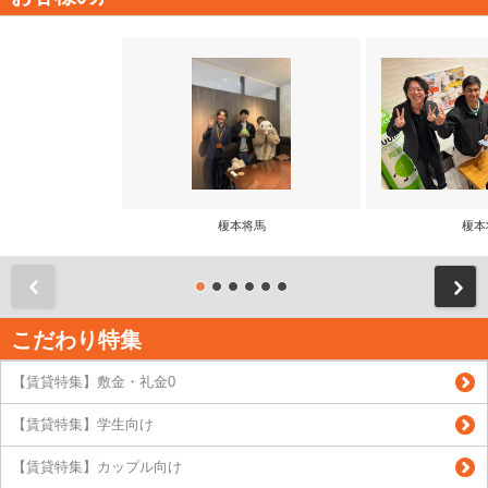
榎本将馬
榎本
前
こだわり特集
【賃貸特集】敷金・礼金0
【賃貸特集】学生向け
【賃貸特集】カップル向け