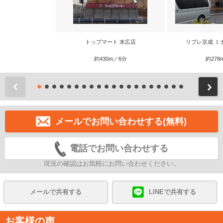
トップマート 末広店
リブレ京成 ミ
約430m／6分
約278
前
メールでお問い合わせする(無料)
電話でお問い合わせする
現況の確認はお気軽にお問い合わせください。
メールで共有する
LINEで共有する
お客様の声