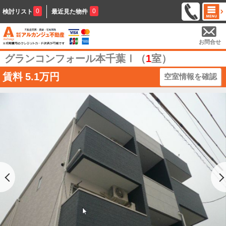
0
0
検討リスト
最近見た物件
お問合せ
グランコンフォール本千葉Ⅰ（
1
室）
賃料
5.1万円
空室情報を確認