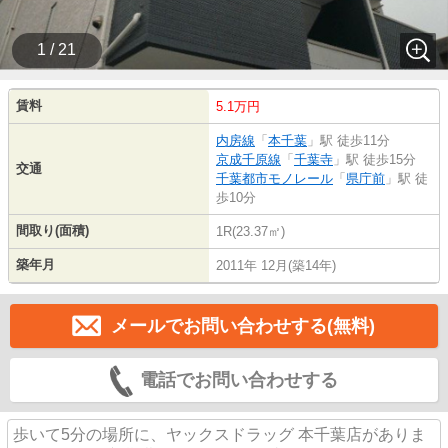
1 / 21
賃料
5.1万円
内房線
「
本千葉
」駅 徒歩11分
京成千原線
「
千葉寺
」駅 徒歩15分
交通
千葉都市モノレール
「
県庁前
」駅 徒
歩10分
間取り(面積)
1R(23.37㎡)
築年月
2011年 12月(築14年)
メールでお問い合わせする(無料)
電話でお問い合わせする
歩いて5分の場所に、ヤックスドラッグ 本千葉店がありま