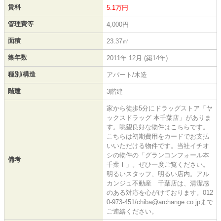
賃料
5.1万円
管理費等
4,000円
面積
23.37㎡
築年数
2011年 12月 (築14年)
種別/構造
アパート/木造
階建
3階建
家から徒歩5分にドラッグストア「ヤ
ックスドラッグ 本千葉店」がありま
す。眺望良好な物件はこちらです。
こちらは初期費用をカードでお支払
いいただける物件です。当社イチオ
シの物件の「グランコンフォール本
備考
千葉Ⅰ」。ぜひ一度ご覧ください。
明るいスタッフ、明るい店内。アル
カンジュ不動産 千葉店は、清潔感
のある対応を心がけております。012
0-973-451/chiba@archange.co.jpまで
ご連絡ください。