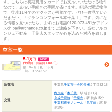
す。こちらは初期費用をカードでお支払いいただける物件
なので、支払い手続きの手間が省けます。好評の駅近物件
で、徒歩11分でのアクセスが可能です。ぜひ一度見ていた
だきたい、「グランコンフォール本千葉Ⅰ」です。気にな
る情報を見つけたら、まずはお電話0120-973-451かアドレ
スchiba@archange.co.jpまでご連絡を下さい。当社アルカ
ンジュ不動産 千葉店スタッフが心を込めた対応を致しま
す。
空室一覧
5.1
万
円
NEW
(管理費・共益費 4,000円)
敷：0ヶ月｜礼：0ヶ月
1階 / 1R / 23.37㎡
所在地
千葉県
千葉市中央区
長洲
２丁目32-18
内房線
「
本千葉
」駅 徒歩11分
京成千原線
「
千葉寺
」駅 徒歩15分
交通
千葉都市モノレール
「
県庁前
」駅 徒
歩10分