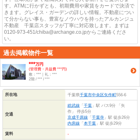
す。ATMに行かずとも、初期費用や家賃をカードで決済で
きます。グレイス・ガーデンの詳しい情報。不動産につい
て分からない事も、豊富なノウハウを持ったアルカンジュ
不動産 千葉店スタッフが丁寧に対応致します。まずは
0120-973-451/chiba@archange.co.jpからご連絡くださ
い。
過去掲載物件一覧
***
万円
(管理費・共益費 ***円)
敷：***｜礼：***
2階 / *** / ***
所在地
千葉県
千葉市中央区
矢作町
556-6
総武線
「
千葉
」駅 バス9分 「矢
作」 停歩5分
交通
京成千原線
「
千葉寺
」駅 徒歩26分
内房線
「
本千葉
」駅 徒歩29分
賃料
-