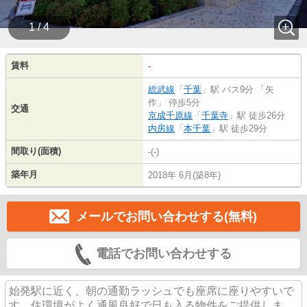
1 / 4
賃料
-
総武線
「
千葉
」駅 バス9分 「矢
作」 停歩5分
交通
京成千原線
「
千葉寺
」駅 徒歩26分
内房線
「
本千葉
」駅 徒歩29分
間取り(面積)
-(-)
築年月
2018年 6月(築8年)
メールでお問い合わせする(無料)
電話でお問い合わせする
始発駅に近く、朝の通勤ラッシュでも座席に座りやすいで
す。住環境がよく通風良好で日も入る物件をご提供しま