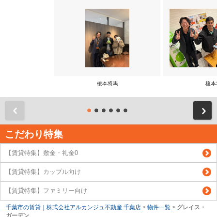
榎本将馬
榎本
前
こだわり特集
【賃貸特集】敷金・礼金0
【賃貸特集】カップル向け
【賃貸特集】ファミリー向け
千葉市の賃貸｜株式会社アルカンジュ不動産 千葉店
>
物件一覧
>
グレイス・
ガーデン