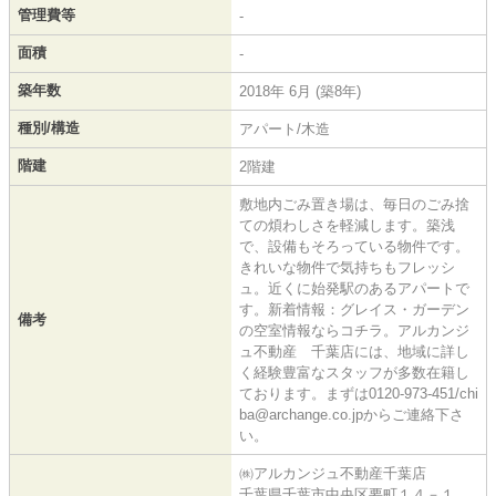
管理費等
-
面積
-
築年数
2018年 6月 (築8年)
種別/構造
アパート/木造
階建
2階建
敷地内ごみ置き場は、毎日のごみ捨
ての煩わしさを軽減します。築浅
で、設備もそろっている物件です。
きれいな物件で気持ちもフレッシ
ュ。近くに始発駅のあるアパートで
す。新着情報：グレイス・ガーデン
備考
の空室情報ならコチラ。アルカンジ
ュ不動産 千葉店には、地域に詳し
く経験豊富なスタッフが多数在籍し
ております。まずは0120-973-451/chi
ba@archange.co.jpからご連絡下さ
い。
㈱アルカンジュ不動産千葉店
千葉県千葉市中央区要町１４－１