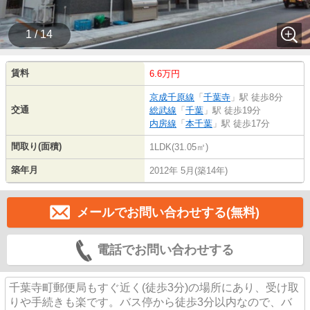
1 / 14
賃料
6.6万円
京成千原線
「
千葉寺
」駅 徒歩8分
交通
総武線
「
千葉
」駅 徒歩19分
内房線
「
本千葉
」駅 徒歩17分
間取り(面積)
1LDK(31.05㎡)
築年月
2012年 5月(築14年)
メールでお問い合わせする(無料)
電話でお問い合わせする
千葉寺町郵便局もすぐ近く(徒歩3分)の場所にあり、受け取
りや手続きも楽です。バス停から徒歩3分以内なので、バ