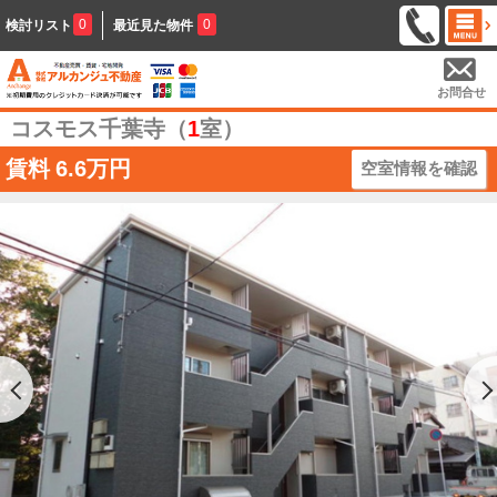
0
0
検討リスト
最近見た物件
お問合せ
コスモス千葉寺（
1
室）
賃料
6.6万円
空室情報を確認