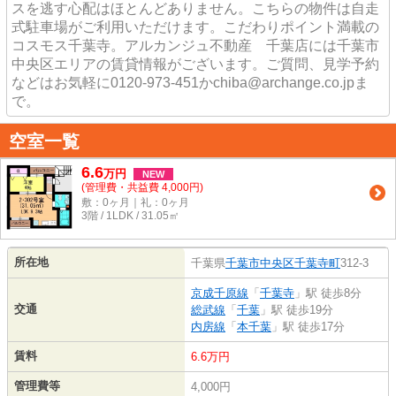
スを逃す心配はほとんどありません。こちらの物件は自走
式駐車場がご利用いただけます。こだわりポイント満載の
コスモス千葉寺。アルカンジュ不動産 千葉店には千葉市
中央区エリアの賃貸情報がございます。ご質問、見学予約
などはお気軽に0120-973-451かchiba@archange.co.jpま
で。
空室一覧
6.6
万
円
NEW
(管理費・共益費 4,000円)
敷：0ヶ月｜礼：0ヶ月
3階 / 1LDK / 31.05㎡
所在地
千葉県
千葉市中央区
千葉寺町
312-3
京成千原線
「
千葉寺
」駅 徒歩8分
交通
総武線
「
千葉
」駅 徒歩19分
内房線
「
本千葉
」駅 徒歩17分
賃料
6.6万円
管理費等
4,000円