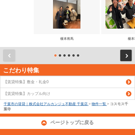
榎本将馬
榎本
前
こだわり特集
【賃貸特集】敷金・礼金0
【賃貸特集】カップル向け
千葉市の賃貸｜株式会社アルカンジュ不動産 千葉店
>
物件一覧
>
コスモス千
葉寺
ページトップに戻る