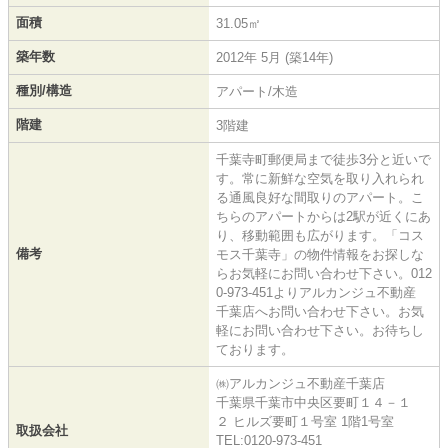
面積
31.05㎡
築年数
2012年 5月 (築14年)
種別/構造
アパート/木造
階建
3階建
千葉寺町郵便局まで徒歩3分と近いで
す。常に新鮮な空気を取り入れられ
る通風良好な間取りのアパート。こ
ちらのアパートからは2駅が近くにあ
り、移動範囲も広がります。「コス
備考
モス千葉寺」の物件情報をお探しな
らお気軽にお問い合わせ下さい。012
0-973-451よりアルカンジュ不動産
千葉店へお問い合わせ下さい。お気
軽にお問い合わせ下さい。お待ちし
ております。
㈱アルカンジュ不動産千葉店
千葉県千葉市中央区要町１４－１
２ ヒルズ要町１号室 1階1号室
取扱会社
TEL:0120-973-451