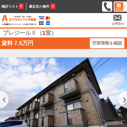
0
0
検討リスト
最近見た物件
お問合せ
プレジールⅡ（
1
室）
賃料
7.5万円
空室情報を確認