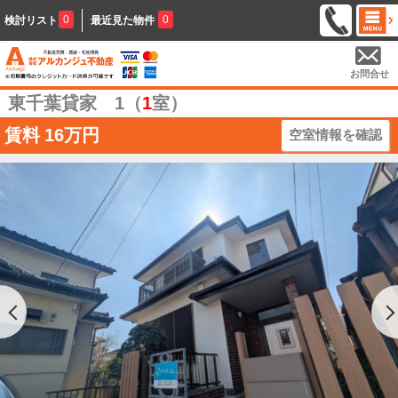
0
0
検討リスト
最近見た物件
お問合せ
東千葉貸家 1（
1
室）
賃料
16万円
空室情報を確認