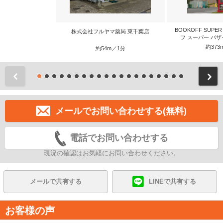
BOOKOFF SUPE
株式会社フルヤマ薬局 東千葉店
フ スーパー バザ
約373
約54m／1分
前
メールでお問い合わせする(無料)
電話でお問い合わせする
現況の確認はお気軽にお問い合わせください。
メールで共有する
LINEで共有する
お客様の声