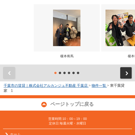
榎本将馬
榎本
前
千葉市の賃貸｜株式会社アルカンジュ不動産 千葉店
>
物件一覧
>
東千葉貸
家 1
ページトップに戻る
営業時間:10：00～19：00
定休日:毎週火曜・水曜日
ホーム