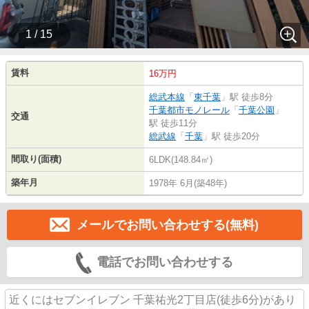
1 / 15
賃料
16万円
総武本線
「
東千葉
」駅 徒歩8分
千葉都市モノレール
「
千葉公園
」
交通
駅 徒歩11分
総武線
「
千葉
」駅 徒歩20分
間取り(面積)
6LDK(148.84㎡)
築年月
1978年 6月(築48年)
メールでお問い合わせする(無料)
電話でお問い合わせする
近くにはセブンイレブン 千葉祐光2丁目店(徒歩6分)があり