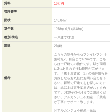
賃料
16万円
管理費等
-
面積
148.84㎡
築年数
1978年 6月 (築48年)
種別/構造
一戸建て/木造
階建
2階建
こちらの物件からセブンイレブン 千
葉祐光2丁目店まで439mです。こち
らは一戸建ての物件です。駅が周辺
に2つあるので行動範囲が広がりま
す。「東千葉貸家 1」の物件情報を
備考
お探しならお気軽にお問い合わせ下
さい。駅近で戸建てをお探しの方に
は、総武本線東千葉周辺がおすすめ
です。0120-973-451までご連絡くだ
さい。アルカンジュ不動産 千葉店
が丁寧にサポート致します。
㈱アルカンジュ不動産千葉店