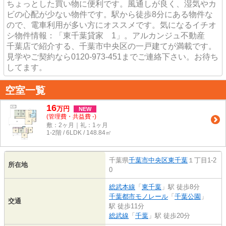
ちょっとした買い物に便利です。風通しが良く、湿気やカ
ビの心配が少ない物件です。駅から徒歩8分にある物件な
ので、電車利用が多い方にオススメです。気になるイチオ
シ物件情報：「東千葉貸家 1」。アルカンジュ不動産
千葉店で紹介する、千葉市中央区の一戸建てが満載です。
見学やご契約なら0120-973-451までご連絡下さい。お待ち
してます。
空室一覧
16
万
円
NEW
(管理費・共益費 -)
敷：2ヶ月｜礼：1ヶ月
1-2階 / 6LDK / 148.84㎡
千葉県
千葉市中央区
東千葉
１丁目1-2
所在地
0
総武本線
「
東千葉
」駅 徒歩8分
千葉都市モノレール
「
千葉公園
」
交通
駅 徒歩11分
総武線
「
千葉
」駅 徒歩20分