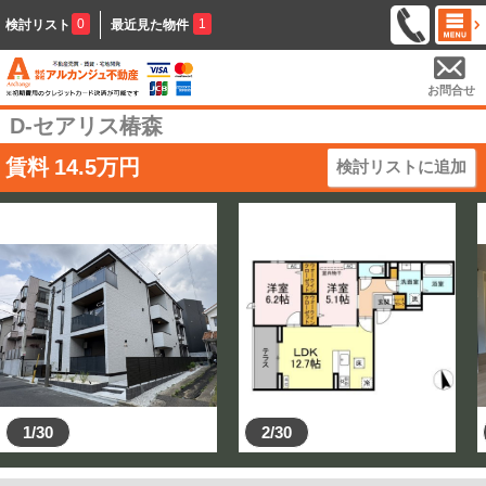
0
1
検討リスト
最近見た物件
お問合せ
D-セアリス椿森
賃料
14.5
万円
検討リストに追加
1/30
2/30