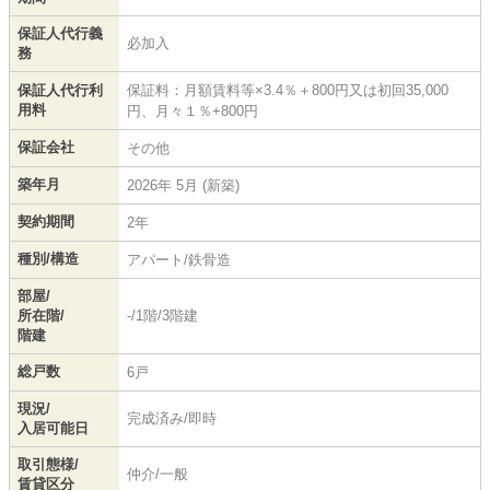
保証人代行義
必加入
務
保証人代行利
保証料：月額賃料等×3.4％＋800円又は初回35,000
用料
円、月々１％+800円
保証会社
その他
築年月
2026年 5月 (新築)
契約期間
2年
種別/構造
アパート/鉄骨造
部屋/
所在階/
-/1階/3階建
階建
総戸数
6戸
現況/
完成済み/即時
入居可能日
取引態様/
仲介/一般
賃貸区分