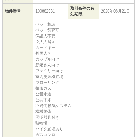
取引条件の有
物件番号
100882531
2026年08月21日
効期限
ペット相談
ペット飼育可
保証人不要
２人入居可
カードキー
外国人可
カップル向け
新婚さん向け
ファミリー向け
室内洗濯機置場
フローリング
都市ガス
公営水道
公共下水
24時間換気システム
機械警備
照明器具付き
駐輪場
バイク置場あり
ガスコンロ