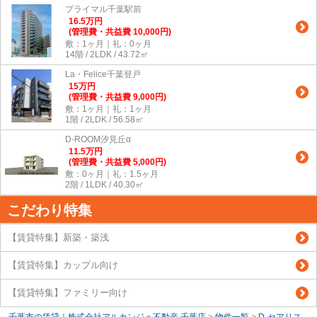
プライマル千葉駅前
16.5
万
円
(管理費・共益費 10,000円)
敷：1ヶ月｜礼：0ヶ月
14階 / 2LDK / 43.72㎡
La・Felice千葉登戸
15
万
円
(管理費・共益費 9,000円)
敷：1ヶ月｜礼：1ヶ月
1階 / 2LDK / 56.58㎡
D-ROOM汐見丘α
11.5
万
円
(管理費・共益費 5,000円)
敷：0ヶ月｜礼：1.5ヶ月
2階 / 1LDK / 40.30㎡
こだわり特集
【賃貸特集】新築・築浅
【賃貸特集】カップル向け
【賃貸特集】ファミリー向け
千葉市の賃貸｜株式会社アルカンジュ不動産 千葉店
>
物件一覧
>
D-セアリス