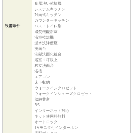
食器洗い乾燥機
システムキッチン
対面式キッチン
カウンターキッチン
設備条件
バス・トイレ別
追焚機能浴室
浴室乾燥機
温水洗浄便座
洗面台
洗髪洗面化粧台
浴室１坪以上
独立洗面台
浴槽
エアコン
床下収納
ウォークインクロゼット
ウォークインシューズクロゼット
収納豊富
BS
インターネット対応
ネット使用料無料
オートロック
TVモニタ付インターホン