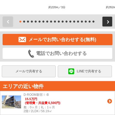
約220m／3分
約352
前
メールでお問い合わせする(無料)
電話でお問い合わせする
メールで共有する
LINEで共有する
エリアの近い物件
D-ROOM新宿Ⅰ-B
15.5
万
円
(管理費・共益費 6,500円)
敷：0ヶ月｜礼：1ヶ月
2階 / 2LDK / 56.19㎡