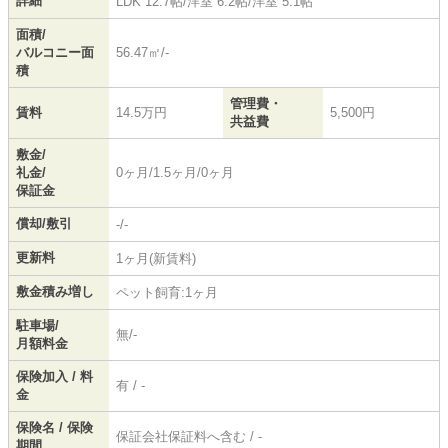
詳細
LDK 12.7帖
/
洋室 6.2帖
/
洋室 5.1帖
面積/
バルコニー面
56.47㎡/-
積
管理費・
賃料
14.5万円
5,500円
共益費
敷金/
礼金/
0ヶ月/1.5ヶ月/0ヶ月
保証金
償却/敷引
-/-
更新料
1ヶ月(新賃料)
敷金積み増し
ペット飼育:1ヶ月
駐車場/
無/-
月額料金
保険加入 / 料
有 / -
金
保険名 / 保険
保証会社保証料へ含む / -
期間