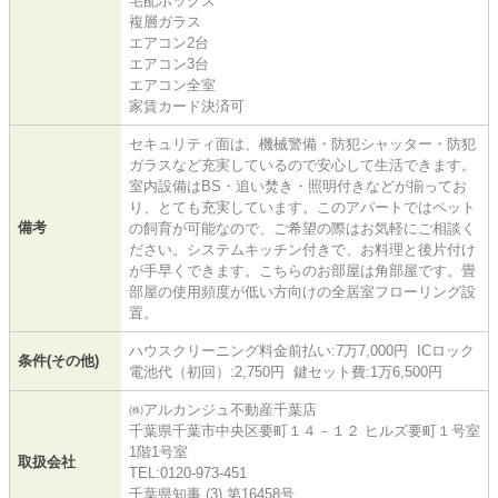
宅配ボックス
複層ガラス
エアコン2台
エアコン3台
エアコン全室
家賃カード決済可
セキュリティ面は、機械警備・防犯シャッター・防犯
ガラスなど充実しているので安心して生活できます。
室内設備はBS・追い焚き・照明付きなどが揃ってお
り、とても充実しています。このアパートではペット
備考
の飼育が可能なので、ご希望の際はお気軽にご相談く
ださい。システムキッチン付きで、お料理と後片付け
が手早くできます。こちらのお部屋は角部屋です。畳
部屋の使用頻度が低い方向けの全居室フローリング設
置。
ハウスクリーニング料金前払い:7万7,000円 ICロック
条件(その他)
電池代（初回）:2,750円 鍵セット費:1万6,500円
㈱アルカンジュ不動産千葉店
千葉県千葉市中央区要町１４－１２ ヒルズ要町１号室
1階1号室
取扱会社
TEL:0120-973-451
千葉県知事 (3) 第16458号