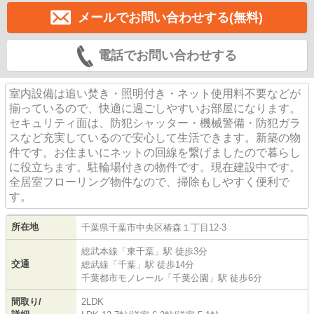
メールでお問い合わせする(無料)
電話でお問い合わせする
室内設備は追い焚き・照明付き・ネット使用料不要などが
揃っているので、快適に過ごしやすいお部屋になります。
セキュリティ面は、防犯シャッター・機械警備・防犯ガラ
スなど充実しているので安心して生活できます。新築の物
件です。お住まいにネットの回線を繋げましたので暮らし
に役立ちます。駐輪場付きの物件です。現在建設中です。
全居室フローリング物件なので、掃除もしやすく便利で
す。
所在地
千葉県
千葉市中央区
椿森
１丁目12-3
総武本線
「
東千葉
」駅 徒歩3分
交通
総武線
「
千葉
」駅 徒歩14分
千葉都市モノレール
「
千葉公園
」駅 徒歩6分
間取り/
2LDK