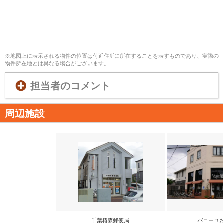
※地図上に表示される物件の位置は付近住所に所在することを表すものであり、実際の
物件所在地とは異なる場合がございます。
担当者のコメント
周辺施設
千葉椿森郵便局
バニーユ