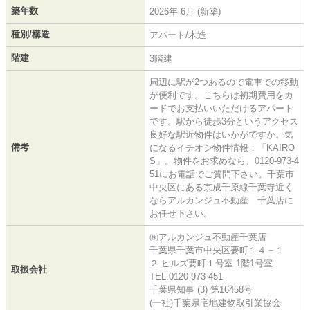
築年数
2026年 6月 (新築)
種別/構造
アパート/木造
階建
3階建
周辺に駅が2つあるので電車での移動
が便利です。こちらは初期費用をカ
ードでお支払いいただけるアパート
です。駅から徒歩3分というアクセス
良好な駅近物件はいかがですか。気
備考
になるイチオシ物件情報：「KAIRO
S」。物件をお求めなら、0120-973-4
51にお電話でご質問下さい。千葉市
中央区にある京成千原線千葉寺近く
ならアルカンジュ不動産 千葉店に
お任せ下さい。
㈱アルカンジュ不動産千葉店
千葉県千葉市中央区要町１４－１
２ ヒルズ要町１号室 1階1号室
取扱会社
TEL:0120-973-451
千葉県知事 (3) 第16458号
(一社)千葉県宅地建物取引業協会