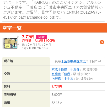
アパートです。「KAIROS」のここがイチオシ。アルカン
ジュ不動産 千葉店には千葉市中央区エリアの賃貸情報が
ございます。ご質問、見学予約などはお気軽に0120-973-
451かchiba@archange.co.jpまで。
空室一覧
7.7
万
円
NEW
(管理費・共益費 3,000円)
敷：0ヶ月｜礼：0ヶ月
1階 / 1LDK / 32.13㎡
所在地
千葉県
千葉市中央区
末広
３丁目28-4
京成千原線
「
千葉寺
」駅 徒歩3分
交通
京葉線
「
蘇我
」駅 徒歩20分
内房線
「
本千葉
」駅 徒歩21分
賃料
7.7万円
管理費等
3,000円
面積
32.13㎡