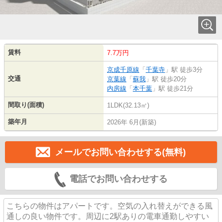
賃料
7.7万円
京成千原線
「
千葉寺
」駅 徒歩3分
交通
京葉線
「
蘇我
」駅 徒歩20分
内房線
「
本千葉
」駅 徒歩21分
間取り(面積)
1LDK(32.13㎡)
築年月
2026年 6月(新築)
メールでお問い合わせする(無料)
電話でお問い合わせする
こちらの物件はアパートです。空気の入れ替えができる風
通しの良い物件です。周辺に2駅ありの電車通勤しやすい