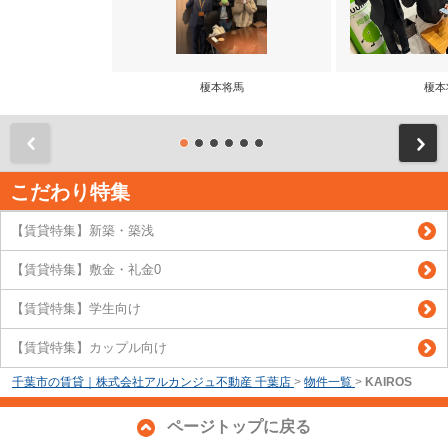
榎本将馬
榎本
前
こだわり特集
【賃貸特集】新築・築浅
【賃貸特集】敷金・礼金0
【賃貸特集】学生向け
【賃貸特集】カップル向け
千葉市の賃貸｜株式会社アルカンジュ不動産 千葉店
>
物件一覧
>
KAIROS
ページトップに戻る