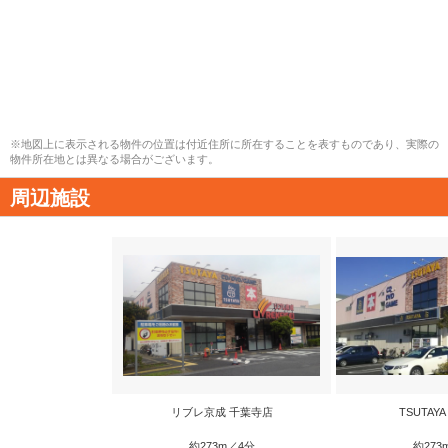
※地図上に表示される物件の位置は付近住所に所在することを表すものであり、実際の
物件所在地とは異なる場合がございます。
周辺施設
リブレ京成 千葉寺店
TSUTAY
約273m／4分
約273