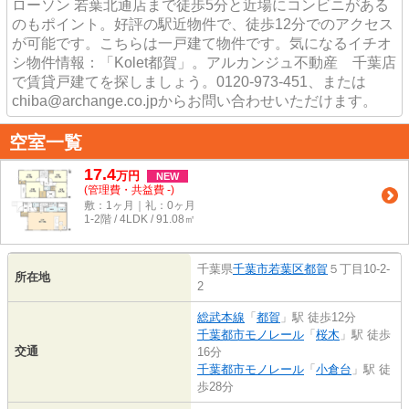
ローソン 若葉北通店まで徒歩5分と近場にコンビニがある
のもポイント。好評の駅近物件で、徒歩12分でのアクセス
が可能です。こちらは一戸建て物件です。気になるイチオ
シ物件情報：「Kolet都賀」。アルカンジュ不動産 千葉店
で賃貸戸建てを探しましょう。0120-973-451、または
chiba@archange.co.jpからお問い合わせいただけます。
空室一覧
17.4
万
円
NEW
(管理費・共益費 -)
敷：1ヶ月｜礼：0ヶ月
1-2階 / 4LDK / 91.08㎡
千葉県
千葉市若葉区
都賀
５丁目10-2-
所在地
2
総武本線
「
都賀
」駅 徒歩12分
千葉都市モノレール
「
桜木
」駅 徒歩
交通
16分
千葉都市モノレール
「
小倉台
」駅 徒
歩28分