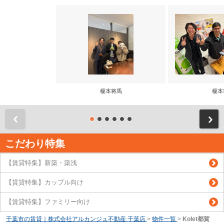
榎本将馬
榎本
前
こだわり特集
【賃貸特集】新築・築浅
【賃貸特集】カップル向け
【賃貸特集】ファミリー向け
千葉市の賃貸｜株式会社アルカンジュ不動産 千葉店
>
物件一覧
>
Kolet都賀