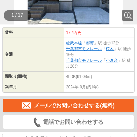
1 / 17
賃料
17.4万円
総武本線
「
都賀
」駅 徒歩12分
千葉都市モノレール
「
桜木
」駅 徒歩
交通
16分
千葉都市モノレール
「
小倉台
」駅 徒
歩28分
間取り(面積)
4LDK(91.08㎡)
築年月
2024年 9月(築1年)
メールでお問い合わせする(無料)
電話でお問い合わせする