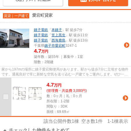
愛宕町貸家
賃貸｜一戸建て
銚子電鉄
「
本銚子
」駅 徒歩7分
銚子電鉄
「
笠上黒生
」駅 徒歩11分
銚子電鉄
「
西海鹿島
」駅 徒歩13分
千葉県
銚子市
愛宕町
3247-1
4.7
万円
築年数：築55年 ｜募集中：
1室
階数：2階建
家から197mの場所に銚子愛宕郵便局があります。駅から徒歩7分に立地する物件
です。通風良好で常に新鮮な空気を送り込む一戸建てをご案内します。ぜひ一度
見ていただきたい、「愛宕町貸...
4.7
万
円
(管理費・共益費 3,000円)
敷：0ヶ月｜礼：0ヶ月
所在階：1-2階
間取り：3DK
面積：69.69㎡
該当公開件数
1
棟 空き数
1
件
1-1
棟表示
チェックした物件をまとめて