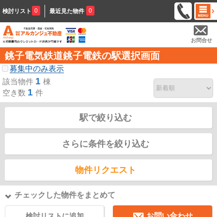
0
0
検討リスト
最近見た物件
お問合せ
銚子電気鉄道銚子電鉄の駅選択画面
募集中のみ表示
1
該当物件
棟
1
空き数
件
駅で絞り込む
さらに条件を絞り込む
物件リクエスト
チェックした物件をまとめて
検討リストに追加
お問い合わせ