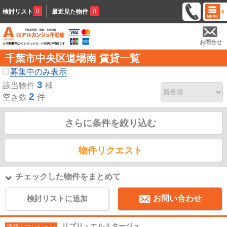
0
0
検討リスト
最近見た物件
お問合せ
千葉市中央区道場南 賃貸一覧
募集中のみ表示
3
該当物件
棟
2
空き数
件
さらに条件を絞り込む
物件リクエスト
チェックした物件をまとめて
検討リストに追加
お問い合わせ
リブリ・エルミタージュ
賃貸｜マンション