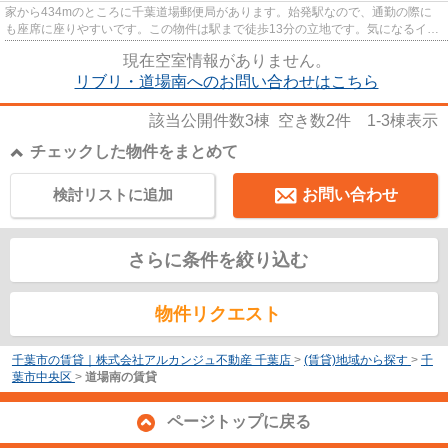
家から434mのところに千葉道場郵便局があります。始発駅なので、通勤の際に
も座席に座りやすいです。この物件は駅まで徒歩13分の立地です。気になるイチ
オシ物件情報：「リブリ・道場...
現在空室情報がありません。
リブリ・道場南へのお問い合わせはこちら
該当公開件数
3
棟 空き数
2
件
1-3
棟表示
チェックした物件をまとめて
検討リストに追加
お問い合わせ
さらに条件を絞り込む
物件リクエスト
千葉市の賃貸｜株式会社アルカンジュ不動産 千葉店
>
(賃貸)地域から探す
>
千
葉市中央区
>
道場南の賃貸
ページトップに戻る