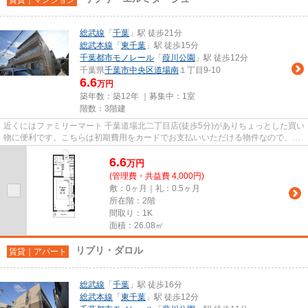
総武線
「
千葉
」駅 徒歩21分
総武本線
「
東千葉
」駅 徒歩15分
千葉都市モノレール
「
葭川公園
」駅 徒歩12分
千葉県
千葉市中央区
道場南
１丁目9-10
6.6
万円
築年数：築12年 ｜募集中：
1室
階数：3階建
近くにはファミリーマート 千葉道場北二丁目店(徒歩5分)がありちょっとした買い
物に便利です。こちらは初期費用をカードでお支払いいただける物件なので、支
払い手続きの手間が省けま...
6.6
万
円
(管理費・共益費 4,000円)
敷：0ヶ月｜礼：0.5ヶ月
所在階：2階
間取り：1K
面積：26.08㎡
リブリ・ダロル
賃貸｜アパート
総武線
「
千葉
」駅 徒歩16分
総武本線
「
東千葉
」駅 徒歩12分