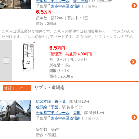
千葉都市モノレール
「
葭川公園
」駅 徒歩11分
千葉県
千葉市中央区
道場南
１丁目4-2
6.5
万円
築年数：築12年 ｜募集中：
1室
階数：2階建
こちらは通風良好な物件です。こちらの物件では初期費用をカードでお支払いい
ただけます。こちらの物件はアパートです。新着情報：リブリ・ダロルの空室情
報ならコチラ。千葉市中央区...
6.5
万
円
(管理費・共益費 4,000円)
敷：0ヶ月｜礼：0ヶ月
所在階：2階
間取り：1K
面積：26.08㎡
リブリ・道場南
賃貸｜アパート
総武本線
「
東千葉
」駅 徒歩13分
総武線
「
千葉
」駅 徒歩19分
千葉都市モノレール
「
栄町
」駅 徒歩15分
千葉県
千葉市中央区
道場南
１丁目7-30
-
築年数：築9年
階数：2階建