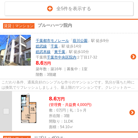
全5件を表示する
ブルーハーツ院内
賃貸｜マンション
千葉都市モノレール
「
葭川公園
」駅 徒歩9分
総武線
「
千葉
」駅 徒歩14分
総武本線
「
東千葉
」駅 徒歩10分
千葉県
千葉市中央区
院内
２丁目17-32
8.6
万円
築年数：築16年 ｜募集中：
1室
階数：3階建
こだわり条件、通風良好のシンプルな作りのマンションです。気分が落ちた時に
は換気でリフレッシュしましょう。最上階のマンションです。クレジットカード
で初期費用をお支払いいただ...
8.6
万
円
(管理費・共益費 4,000円)
敷：0万円｜礼：1ヶ月
所在階：3階
間取り：1LDK
面積：54.10㎡
リブリ・ダロル