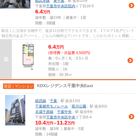
総武本線
「
東千葉
」駅 徒歩10分
千葉県
千葉市中央区
院内
１丁目18-5
6.4
万円
築年数：築23年 ｜募集中：
1室
階数：3階建
駅近くに立地する物件で、徒歩11分程でアクセスできます。1フロア1住戸という
独立性のあるアパート。こちらの物件はアパートです。こだわりポイント満載の
WATOLE院内。気になる情報を...
6.4
万
円
(管理費・共益費 4,500円)
敷：0ヶ月｜礼：0.5ヶ月
所在階：1階
間取り：1K
面積：30.36㎡
KDXレジデンス千葉中央East
賃貸｜マンション
総武線
「
千葉
」駅 徒歩13分
千葉都市モノレール
「
葭川公園
」駅 徒歩6分
京成千原線
「
千葉中央
」駅 徒歩9分
千葉県
千葉市中央区
中央
２丁目8-4
10.4
11.2
万円～
万円
築年数：築3年 ｜募集中：
5室
階数：14階建