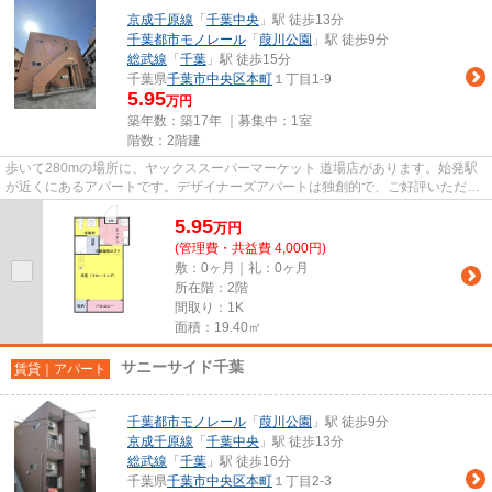
京成千原線
「
千葉中央
」駅 徒歩13分
千葉都市モノレール
「
葭川公園
」駅 徒歩9分
総武線
「
千葉
」駅 徒歩15分
千葉県
千葉市中央区
本町
１丁目1-9
5.95
万円
築年数：築17年 ｜募集中：
1室
階数：2階建
歩いて280mの場所に、ヤックススーパーマーケット 道場店があります。始発駅
が近くにあるアパートです。デザイナーズアパートは独創的で、ご好評いただい
ています。当社イチオシの物件...
5.95
万
円
(管理費・共益費 4,000円)
敷：0ヶ月｜礼：0ヶ月
所在階：2階
間取り：1K
面積：19.40㎡
サニーサイド千葉
賃貸｜アパート
千葉都市モノレール
「
葭川公園
」駅 徒歩9分
京成千原線
「
千葉中央
」駅 徒歩13分
総武線
「
千葉
」駅 徒歩16分
千葉県
千葉市中央区
本町
１丁目2-3