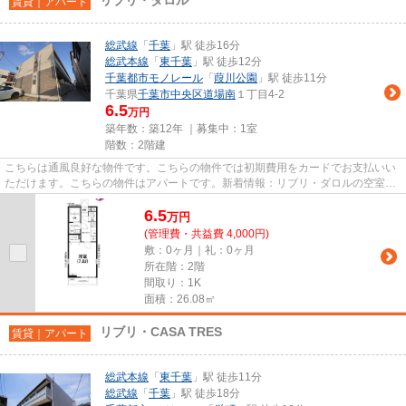
賃貸｜アパート
総武線
「
千葉
」駅 徒歩16分
総武本線
「
東千葉
」駅 徒歩12分
千葉都市モノレール
「
葭川公園
」駅 徒歩11分
千葉県
千葉市中央区
道場南
１丁目4-2
6.5
万円
築年数：築12年 ｜募集中：
1室
階数：2階建
こちらは通風良好な物件です。こちらの物件では初期費用をカードでお支払いい
ただけます。こちらの物件はアパートです。新着情報：リブリ・ダロルの空室情
報ならコチラ。千葉市中央区...
6.5
万
円
(管理費・共益費 4,000円)
敷：0ヶ月｜礼：0ヶ月
所在階：2階
間取り：1K
面積：26.08㎡
リブリ・CASA TRES
賃貸｜アパート
総武本線
「
東千葉
」駅 徒歩11分
総武線
「
千葉
」駅 徒歩18分