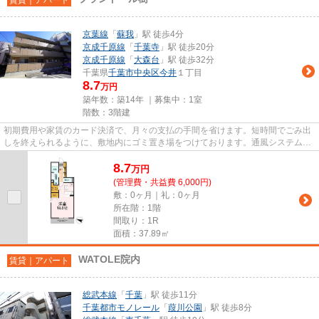
京葉線
「
蘇我
」駅 徒歩4分
京成千原線
「
千葉寺
」駅 徒歩20分
京成千原線
「
大森台
」駅 徒歩32分
千葉県
千葉市中央区
今井
１丁目
8.7
万円
築年数：築14年 ｜募集中：
1室
階数：3階建
初期費用や家賃のカード決済で、月々の支払の手間を省けます。短時間でごみ出
しを終えられるように、敷地内にゴミ置き場をつけております。通風システムが
整った、住環境の良い安心の...
8.7
万
円
(管理費・共益費 6,000円)
敷：0ヶ月｜礼：0ヶ月
所在階：1階
間取り：1R
面積：37.89㎡
WATOLE院内
賃貸｜アパート
総武本線
「
千葉
」駅 徒歩11分
千葉都市モノレール
「
葭川公園
」駅 徒歩8分