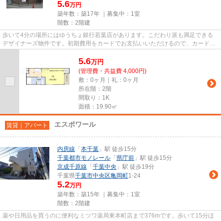
5.6
万円
築年数：築17年 ｜募集中：
1室
階数：2階建
歩いて4分の場所にはゆうちょ銀行若葉店があります。こだわり派も満足できる
デザイナーズ物件です。初期費用をカードでお支払いいただけるので、カードで
決済したい方にもおすすめです...
5.6
万
円
(管理費・共益費 4,000円)
敷：0ヶ月｜礼：0ヶ月
所在階：2階
間取り：1K
面積：19.90㎡
エスポワール
賃貸｜アパート
内房線
「
本千葉
」駅 徒歩15分
千葉都市モノレール
「
県庁前
」駅 徒歩15分
京成千原線
「
千葉中央
」駅 徒歩19分
千葉県
千葉市中央区
亀岡町
1-24
5.2
万円
築年数：築15年 ｜募集中：
1室
階数：2階建
薬や日用品を買うのに便利なミツワ薬局東本町店まで376mです。歩いて15分ほ