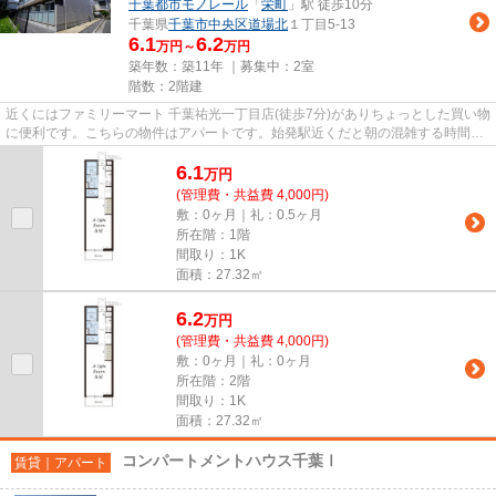
千葉都市モノレール
「
栄町
」駅 徒歩10分
千葉県
千葉市中央区
道場北
１丁目5-13
6.1
6.2
万円～
万円
築年数：築11年 ｜募集中：
2室
階数：2階建
近くにはファミリーマート 千葉祐光一丁目店(徒歩7分)がありちょっとした買い物
に便利です。こちらの物件はアパートです。始発駅近くだと朝の混雑する時間で
も電車に座りやすいです。...
6.1
万
円
(管理費・共益費 4,000円)
敷：0ヶ月｜礼：0.5ヶ月
所在階：1階
間取り：1K
面積：27.32㎡
6.2
万
円
(管理費・共益費 4,000円)
敷：0ヶ月｜礼：0ヶ月
所在階：2階
間取り：1K
面積：27.32㎡
コンパートメントハウス千葉Ⅰ
賃貸｜アパート