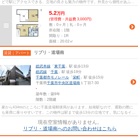
どで駅にアクセスできる、立地の良さも魅力の物件です。外見から個性があふれ
る、デザイナーズ物件となって...
5.2
万
円
(管理費・共益費 3,000円)
敷：0ヶ月｜礼：0ヶ月
所在階：1階
間取り：1R
面積：20.02㎡
リブリ・道場南
賃貸｜アパート
総武本線
「
東千葉
」駅 徒歩13分
総武線
「
千葉
」駅 徒歩19分
千葉都市モノレール
「
栄町
」駅 徒歩15分
千葉県
千葉市中央区
道場南
１丁目7-30
-
築年数：築9年
階数：2階建
家から434mのところに千葉道場郵便局があります。始発駅なので、通勤の際に
も座席に座りやすいです。この物件は駅まで徒歩13分の立地です。気になるイチ
オシ物件情報：「リブリ・道場...
現在空室情報がありません。
リブリ・道場南へのお問い合わせはこちら