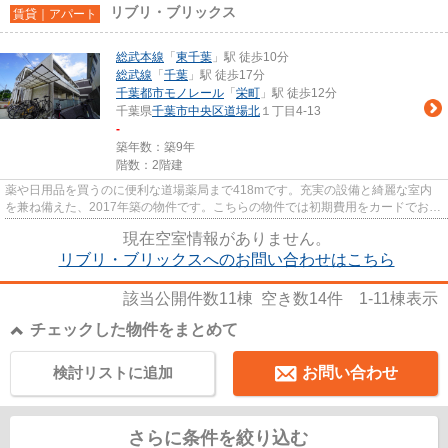
リブリ・ブリックス
賃貸｜アパート
総武本線
「
東千葉
」駅 徒歩10分
総武線
「
千葉
」駅 徒歩17分
千葉都市モノレール
「
栄町
」駅 徒歩12分
千葉県
千葉市中央区
道場北
１丁目4-13
-
築年数：築9年
階数：2階建
薬や日用品を買うのに便利な道場薬局まで418mです。充実の設備と綺麗な室内
を兼ね備えた、2017年築の物件です。こちらの物件では初期費用をカードでお支
払いいただけます。こだわりポ...
現在空室情報がありません。
リブリ・ブリックスへのお問い合わせはこちら
該当公開件数
11
棟 空き数
14
件
1-11
棟表示
チェックした物件をまとめて
検討リストに追加
お問い合わせ
さらに条件を絞り込む