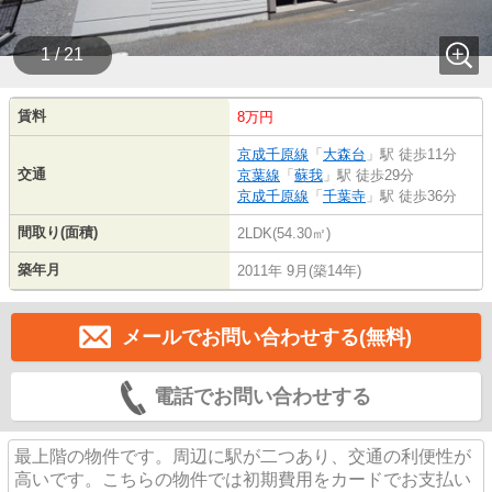
1 / 21
賃料
8万円
京成千原線
「
大森台
」駅 徒歩11分
交通
京葉線
「
蘇我
」駅 徒歩29分
京成千原線
「
千葉寺
」駅 徒歩36分
間取り(面積)
2LDK(54.30㎡)
築年月
2011年 9月(築14年)
メールでお問い合わせする(無料)
電話でお問い合わせする
最上階の物件です。周辺に駅が二つあり、交通の利便性が
高いです。こちらの物件では初期費用をカードでお支払い