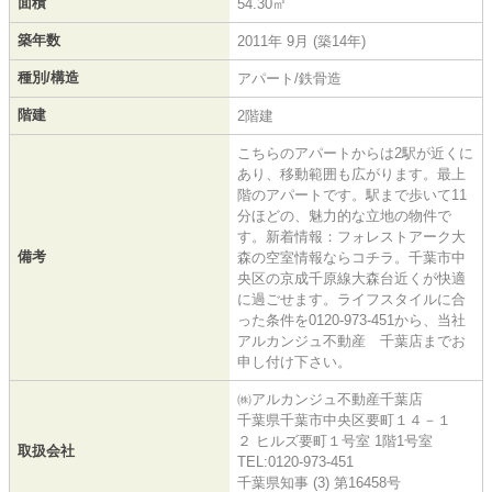
面積
54.30㎡
築年数
2011年 9月 (築14年)
種別/構造
アパート/鉄骨造
階建
2階建
こちらのアパートからは2駅が近くに
あり、移動範囲も広がります。最上
階のアパートです。駅まで歩いて11
分ほどの、魅力的な立地の物件で
す。新着情報：フォレストアーク大
備考
森の空室情報ならコチラ。千葉市中
央区の京成千原線大森台近くが快適
に過ごせます。ライフスタイルに合
った条件を0120-973-451から、当社
アルカンジュ不動産 千葉店までお
申し付け下さい。
㈱アルカンジュ不動産千葉店
千葉県千葉市中央区要町１４－１
２ ヒルズ要町１号室 1階1号室
取扱会社
TEL:0120-973-451
千葉県知事 (3) 第16458号