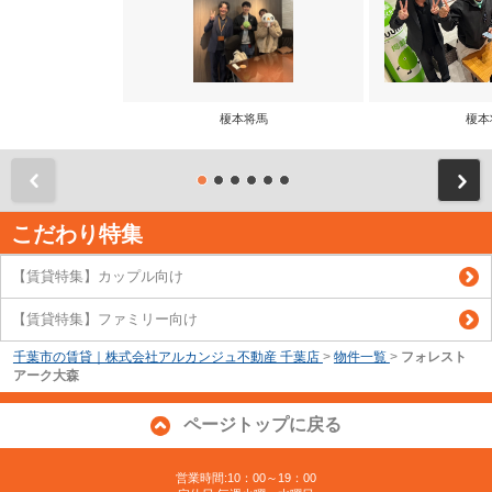
榎本将馬
榎本
前
こだわり特集
【賃貸特集】カップル向け
【賃貸特集】ファミリー向け
千葉市の賃貸｜株式会社アルカンジュ不動産 千葉店
>
物件一覧
>
フォレスト
アーク大森
ページトップに戻る
営業時間:10：00～19：00