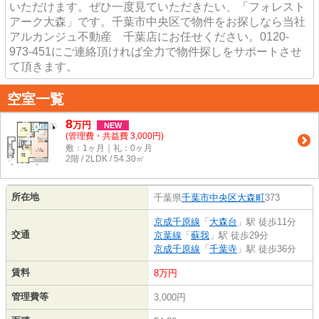
いただけます。ぜひ一度見ていただきたい、「フォレスト
アーク大森」です。千葉市中央区で物件をお探しなら当社
アルカンジュ不動産 千葉店にお任せください。0120-
973-451にご連絡頂ければ全力で物件探しをサポートさせ
て頂きます。
空室一覧
8
万
円
NEW
(管理費・共益費 3,000円)
敷：1ヶ月｜礼：0ヶ月
2階 / 2LDK / 54.30㎡
所在地
千葉県
千葉市中央区
大森町
373
京成千原線
「
大森台
」駅 徒歩11分
交通
京葉線
「
蘇我
」駅 徒歩29分
京成千原線
「
千葉寺
」駅 徒歩36分
賃料
8万円
管理費等
3,000円